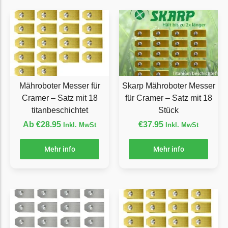
Florabest Messer
Begrenzungsdraht
Flymo
Flymo Messer
Begrenzungsdraht
Mähroboter Messer für
Skarp Mähroboter Messer
Fuxtec
Cramer – Satz mit 18
für Cramer – Satz mit 18
titanbeschichtet
Stück
Fuxtec Messer
Begrenzungsdraht
Ab
€
28.95
€
37.95
Inkl. MwSt
Inkl. MwSt
Garden Feelings
Mehr info
Mehr info
Garden Feelings Messer
Begrenzungsdraht
Greenworks
Greenworks Messer
Begrenzungsdraht