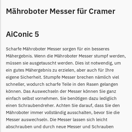
Begrenzungsdraht
Mähroboter Messer für Cramer
NAC
NAC Messer
AiConic 5
Begrenzungsdraht
Orbex
Scharfe Mähroboter Messer sorgen für ein besseres
Orbex Messer
Mähergebnis. Wenn die Mähroboter Messer stumpf werden,
Begrenzungsdraht
müssen sie ausgetauscht werden. Dies ist notwendig, um
ein gutes Mähergebnis zu erzielen, aber auch für Ihre
Philips
eigene Sicherheit. Stumpfe Messer brechen nämlich viel
Philips Messer
schneller, wodurch scharfe Teile in den Rasen gelangen
Begrenzungsdraht
können. Das Auswechseln der Messer können Sie ganz
einfach selbst vornehmen. Sie benötigen dazu lediglich
Powerplus
einen Schraubendreher. Achten Sie darauf, dass Sie den
Mähroboter immer vollständig ausschalten, bevor Sie die
Powerplus Messer
Messer auswechseln. Die Messer lassen sich leicht
Begrenzungsdraht
abschrauben und durch neue Messer und Schrauben