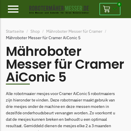
0
Alpina
Startseite
Shop
Mähroboter Messer für Cramer
/
/
/
Alpina Messer
Mähroboter Messer für Cramer AiConic 5
Begrenzungsdraht
Mähroboter
Ambrogio
Messer für Cramer
Ambrogio Messer
AiConic 5
Begrenzungsdraht
Belrobotics
Alle robotmaaier mesjes voor Cramer AiConic 5 robotmaaiers
Belrobotics Messer
zijn hieronder te vinden. Deze robotmaaier maakt gebruik van
Begrenzungsdraht
drie mesjes onder de machine en deze messen moeten in
dezelfde onderhoudsbeurt vervangen worden. Zo voorkomt u
Black & Decker
dat de mesjes kunnen breken en behoudt u een optimaal
Black & Decker Messer
resultaat. Gemiddeld dienen de mesjes elke 2 a 3 maanden