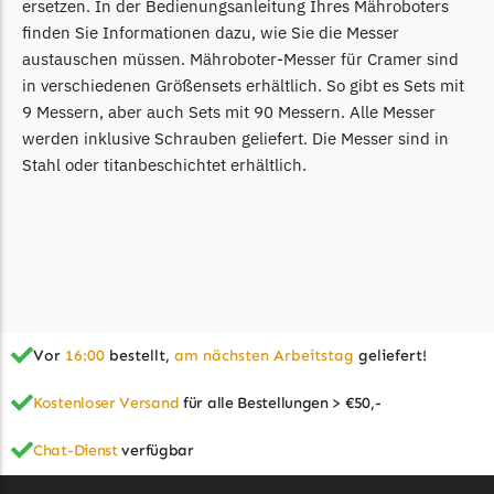
Powerworks
ersetzen. In der Bedienungsanleitung Ihres Mähroboters
finden Sie Informationen dazu, wie Sie die Messer
Powerworks Messer
austauschen müssen. Mähroboter-Messer für Cramer sind
Begrenzungsdraht
in verschiedenen Größensets erhältlich. So gibt es Sets mit
Robomow
9 Messern, aber auch Sets mit 90 Messern. Alle Messer
werden inklusive Schrauben geliefert. Die Messer sind in
Robomow Messer
Stahl oder titanbeschichtet erhältlich.
Begrenzungsdraht
Scheppach
Scheppach Messer
Begrenzungsdraht
Segway
Vor
16:00
bestellt,
am nächsten Arbeitstag
geliefert!
Segway Navimow Messer
Kostenloser Versand
für alle Bestellungen > €50,-
Sunseeker
Sunseeker Messer
Chat-Dienst
verfügbar
TECH Line