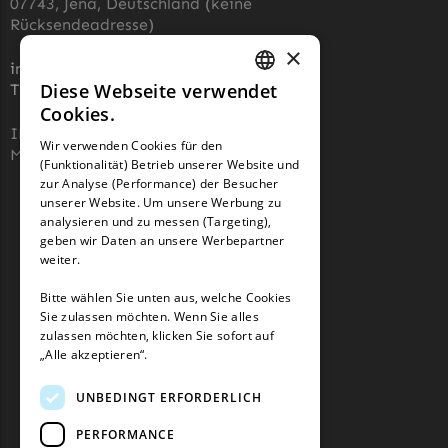
07743, Jena, Deutschland (keine
Rücksendeadresse)
×
info@robotermaher-messer.de
Diese Webseite verwendet
Tel. +49 3641 8090878
GERMAN
Cookies.
FRENCH
IHK 67529623
Wir verwenden Cookies für den
MWST: NL857053759B01
(Funktionalität) Betrieb unserer Website und
GERMAN
zur Analyse (Performance) der Besucher
unserer Website. Um unsere Werbung zu
analysieren und zu messen (Targeting),
geben wir Daten an unsere Werbepartner
weiter.
Bitte wählen Sie unten aus, welche Cookies
Sie zulassen möchten. Wenn Sie alles
zulassen möchten, klicken Sie sofort auf
„Alle akzeptieren“.
UNBEDINGT ERFORDERLICH
PERFORMANCE