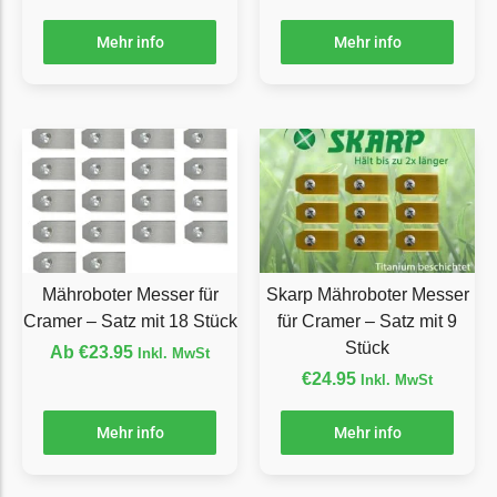
Ecovacs Messer
Mehr info
Mehr info
Einhell
Einhell Messer
Begrenzungsdraht
Etesia
Etesia Messer
Begrenzungsdraht
Eufy
Mähroboter Messer für
Skarp Mähroboter Messer
Cramer – Satz mit 18 Stück
für Cramer – Satz mit 9
Eufy Messer
Stück
Ab
€
23.95
Inkl. MwSt
Ferrex
€
24.95
Inkl. MwSt
Ferrex Messer
Mehr info
Mehr info
Begrenzungsdraht
Florabest