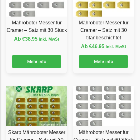
Grouw
Grouw Messer
Mähroboter Messer für
Mähroboter Messer für
Begrenzungsdraht
Cramer – Satz mit 30 Stück
Cramer – Satz mit 30
titanbeschichtet
Ab
€
38.95
Inkl. MwSt
Güde
Ab
€
46.95
Inkl. MwSt
Güde Messer
Begrenzungsdraht
Mehr info
Mehr info
Honda
Honda Messer
Begrenzungsdraht
Kress
Kress Messer
Begrenzungsdraht
Skarp Mähroboter Messer
Mähroboter Messer für
LandXcape
für Cramer – Satz mit 30
Cramer – Satz mit 60 Stück