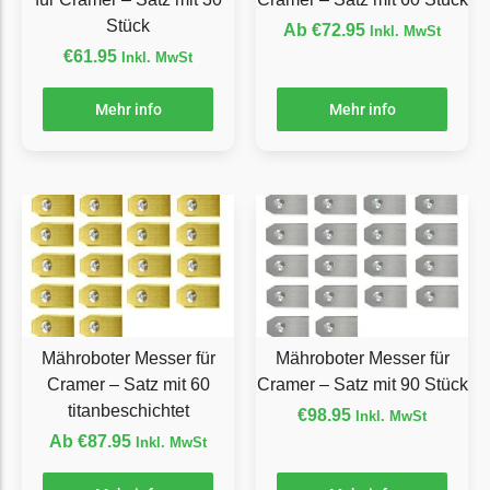
LandXcape Messer
Stück
Ab
€
72.95
Inkl. MwSt
Begrenzungsdraht
€
61.95
Inkl. MwSt
LawnBott
Mehr info
Mehr info
LawnBott Messer
Begrenzungsdraht
Lizard
Lizard Messer
Begrenzungsdraht
LUX-Tools
LUX-Tools Messer
Mähroboter Messer für
Mähroboter Messer für
Begrenzungsdraht
Cramer – Satz mit 60
Cramer – Satz mit 90 Stück
titanbeschichtet
Mammotion
€
98.95
Inkl. MwSt
Ab
€
87.95
Inkl. MwSt
Mammotion Messer