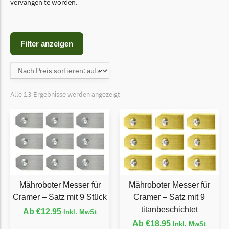
Begrenzungsdraht
vervangen te worden.
Bosch Indego
Bosch Indego Messer
Filter anzeigen
Begrenzungsdraht
Central Park
Central Park Messer
Alle 13 Ergebnisse werden angezeigt
Begrenzungsdraht
Cramer
Cramer Messer
Begrenzungsdraht
Cub Cadet
Mähroboter Messer für
Mähroboter Messer für
Cub Cadet Messer
Cramer – Satz mit 9 Stück
Cramer – Satz mit 9
Begrenzungsdraht
titanbeschichtet
Ab
€
12.95
Inkl. MwSt
Ecovacs
Ab
€
18.95
Inkl. MwSt