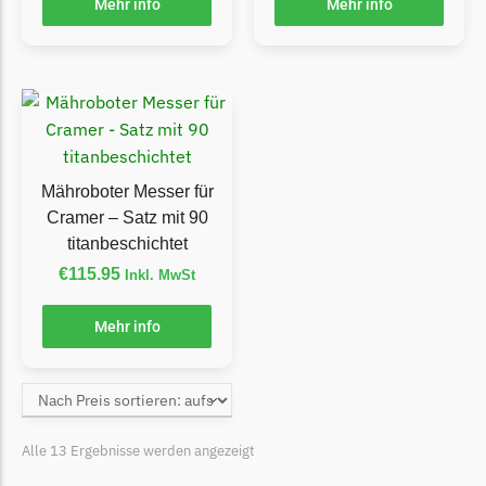
McCulloch
Mehr info
Mehr info
McCulloch Messer
Begrenzungsdraht
Medion
Medion Messer
Begrenzungsdraht
Mähroboter Messer für
Mountfield
Cramer – Satz mit 90
titanbeschichtet
Mountfield Messer
€
115.95
Inkl. MwSt
Begrenzungsdraht
Mowox
Mehr info
Mowox Messer
Begrenzungsdraht
MTD
Alle 13 Ergebnisse werden angezeigt
MTD Messer