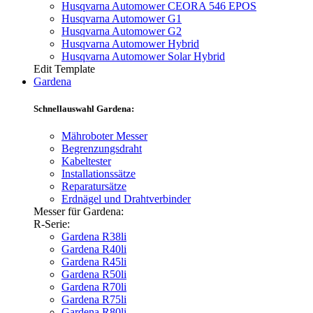
Husqvarna Automower CEORA 546 EPOS
Husqvarna Automower G1
Husqvarna Automower G2
Husqvarna Automower Hybrid
Husqvarna Automower Solar Hybrid
Edit Template
Gardena
Schnellauswahl Gardena:
Mähroboter Messer
Begrenzungsdraht
Kabeltester
Installationssätze
Reparatursätze
Erdnägel und Drahtverbinder
Messer für Gardena:
R-Serie:
Gardena R38li
Gardena R40li
Gardena R45li
Gardena R50li
Gardena R70li
Gardena R75li
Gardena R80li