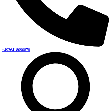
+4936418090878