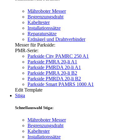
Mähroboter Messer
Begrenzungsdraht
Kabeltester
Installationssätze
Reparatursätze
Erdnägel und Drahtverbinder
Messer für Parkside:
PMR-Serie:
Parkside City PAMRC 250 A1
Parkside PMRA 20-li A1
Parkside PMRDA 20-li A1
Parkside PMRA 20-li B2
Parkside PMRDA 20-li B2
Parkside Smart PAMRS 1000 A1
Edit Template
Stiga
Schnellauswahl Stiga:
Mähroboter Messer
Begrenzungsdraht
Kabeltester
Installationssätze