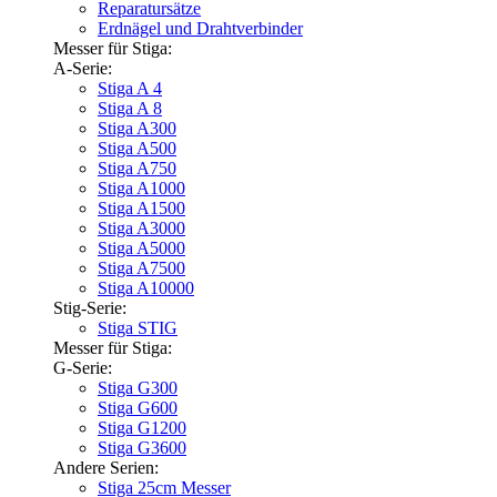
Reparatursätze
Erdnägel und Drahtverbinder
Messer für Stiga:
A-Serie:
Stiga A 4
Stiga A 8
Stiga A300
Stiga A500
Stiga A750
Stiga A1000
Stiga A1500
Stiga A3000
Stiga A5000
Stiga A7500
Stiga A10000
Stig-Serie:
Stiga STIG
Messer für Stiga:
G-Serie:
Stiga G300
Stiga G600
Stiga G1200
Stiga G3600
Andere Serien:
Stiga 25cm Messer