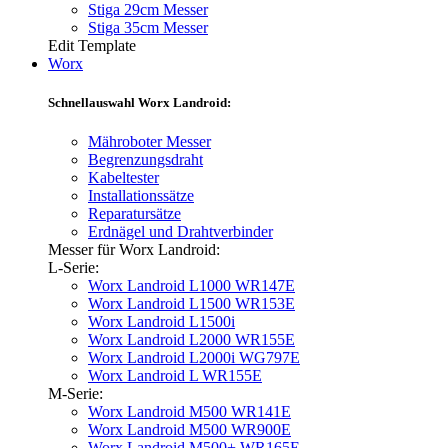
Stiga 29cm Messer
Stiga 35cm Messer
Edit Template
Worx
Schnellauswahl Worx Landroid:
Mähroboter Messer
Begrenzungsdraht
Kabeltester
Installationssätze
Reparatursätze
Erdnägel und Drahtverbinder
Messer für Worx Landroid:
L-Serie:
Worx Landroid L1000 WR147E
Worx Landroid L1500 WR153E
Worx Landroid L1500i
Worx Landroid L2000 WR155E
Worx Landroid L2000i WG797E
Worx Landroid L WR155E
M-Serie:
Worx Landroid M500 WR141E
Worx Landroid M500 WR900E
Worx Landroid M500+ WR165E