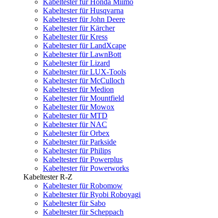
Kabeltester für Honda Miimo
Kabeltester für Husqvarna
Kabeltester für John Deere
Kabeltester für Kärcher
Kabeltester für Kress
Kabeltester für LandXcape
Kabeltester für LawnBott
Kabeltester für Lizard
Kabeltester für LUX-Tools
Kabeltester für McCulloch
Kabeltester für Medion
Kabeltester für Mountfield
Kabeltester für Mowox
Kabeltester für MTD
Kabeltester für NAC
Kabeltester für Orbex
Kabeltester für Parkside
Kabeltester für Philips
Kabeltester für Powerplus
Kabeltester für Powerworks
Kabeltester R-Z
Kabeltester für Robomow
Kabeltester für Ryobi Roboyagi
Kabeltester für Sabo
Kabeltester für Scheppach