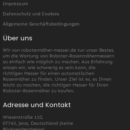
Powerworks
Impressum
Powerworks Messer
Datenschutz und Cookies
Begrenzungsdraht
Allgemeine Geschäftsbedingungen
Robomow
Über uns
Robomow Messer
Begrenzungsdraht
Wir von robotermäher-messer.de tun unser Bestes,
um die Wartung von Roboter-Rasenmähermessern
Scheppach
so einfach wie möglich zu machen. Aus Erfahrung
Scheppach Messer
wissen wir, wie schwierig es sein kann, die
richtigen Messer für einen automatischen
Begrenzungsdraht
Rasenmäher zu finden. Unser Ziel ist es, es Ihnen
leicht zu machen, die richtigen Messer für Ihren
Segway
Roboter-Rasenmäher zu kaufen.
Segway Navimow Messer
Adresse und Kontakt
Sunseeker
Wiesenstraße 110,
Sunseeker Messer
07743, Jena, Deutschland (keine
TECH Line
Rücksendeadresse)