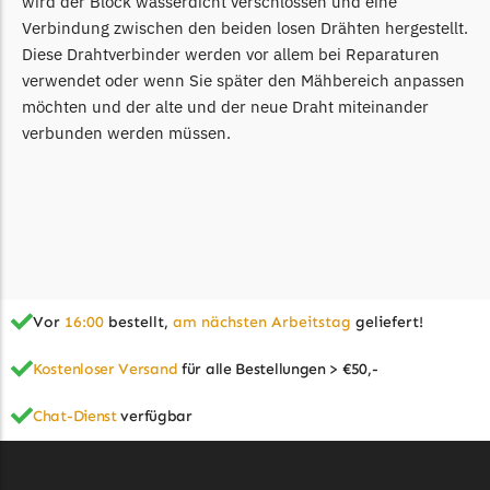
wird der Block wasserdicht verschlossen und eine
McCulloch
Verbindung zwischen den beiden losen Drähten hergestellt.
McCulloch Messer
Diese Drahtverbinder werden vor allem bei Reparaturen
Begrenzungsdraht
verwendet oder wenn Sie später den Mähbereich anpassen
möchten und der alte und der neue Draht miteinander
Medion
verbunden werden müssen.
Medion Messer
Begrenzungsdraht
Mountfield
Mountfield Messer
Begrenzungsdraht
Vor
16:00
bestellt,
am nächsten Arbeitstag
geliefert!
Mowox
Mowox Messer
Kostenloser Versand
für alle Bestellungen > €50,-
Begrenzungsdraht
Chat-Dienst
verfügbar
MTD
MTD Messer