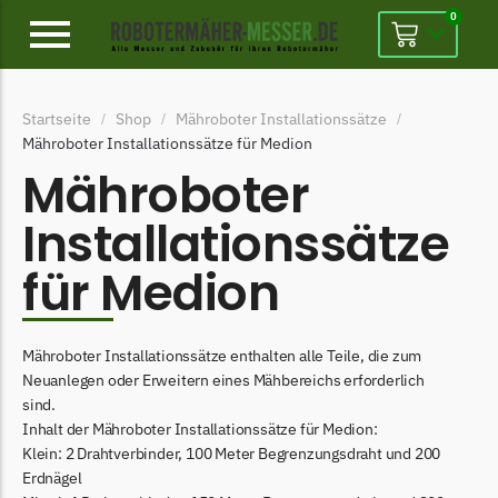
0
Alpina
Startseite
Shop
Mähroboter Installationssätze
/
/
/
Alpina Messer
Mähroboter Installationssätze für Medion
Begrenzungsdraht
Mähroboter
Ambrogio
Installationssätze
Ambrogio Messer
für Medion
Begrenzungsdraht
Belrobotics
Mähroboter Installationssätze enthalten alle Teile, die zum
Belrobotics Messer
Neuanlegen oder Erweitern eines Mähbereichs erforderlich
Begrenzungsdraht
sind.
Inhalt der Mähroboter Installationssätze für Medion:
Black & Decker
Klein: 2 Drahtverbinder, 100 Meter Begrenzungsdraht und 200
Black & Decker Messer
Erdnägel