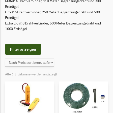
Begrenzungsdraht
Mittel: 4 Drahtverbinder, 150 Meter Begrenzungsdraht und 300
Erdnägel
Bosch Indego
Groß: 6 Drahtverbinder, 250 Meter Begrenzungsdraht und 500
Erdnägel
Bosch Indego Messer
Extra groß: 8 Drahtverbinder, 500 Meter Begrenzungsdraht und
Begrenzungsdraht
1000 Erdnägel
Central Park
Central Park Messer
Filter anzeigen
Begrenzungsdraht
Cramer
Cramer Messer
Alle 6 Ergebnisse werden angezeigt
Begrenzungsdraht
Cub Cadet
Cub Cadet Messer
Begrenzungsdraht
Ecovacs