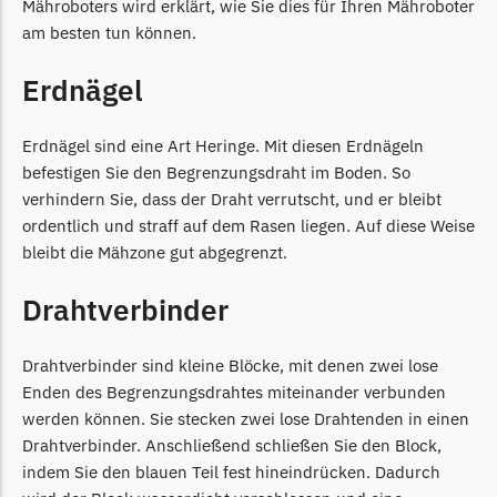
Mähroboters wird erklärt, wie Sie dies für Ihren Mähroboter
LandXcape Messer
am besten tun können.
Begrenzungsdraht
Erdnägel
LawnBott
LawnBott Messer
Erdnägel sind eine Art Heringe. Mit diesen Erdnägeln
Begrenzungsdraht
befestigen Sie den Begrenzungsdraht im Boden. So
Lizard
verhindern Sie, dass der Draht verrutscht, und er bleibt
ordentlich und straff auf dem Rasen liegen. Auf diese Weise
Lizard Messer
bleibt die Mähzone gut abgegrenzt.
Begrenzungsdraht
Drahtverbinder
LUX-Tools
LUX-Tools Messer
Drahtverbinder sind kleine Blöcke, mit denen zwei lose
Begrenzungsdraht
Enden des Begrenzungsdrahtes miteinander verbunden
Mammotion
werden können. Sie stecken zwei lose Drahtenden in einen
Drahtverbinder. Anschließend schließen Sie den Block,
Mammotion Messer
indem Sie den blauen Teil fest hineindrücken. Dadurch