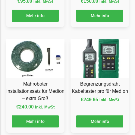
€
95.00
€
150.00
Inkl. MwSt
Inkl. MwSt
Florabest Messer
Begrenzungsdraht
Mehr info
Mehr info
Flymo
Flymo Messer
Begrenzungsdraht
Fuxtec
Fuxtec Messer
Begrenzungsdraht
Mähroboter
Begrenzungsdraht
Garden Feelings
Installationssatz für Medion
Kabeltester pro für Medion
Garden Feelings Messer
– extra Groß
€
249.95
Inkl. MwSt
Begrenzungsdraht
€
240.00
Inkl. MwSt
Greenworks
Mehr info
Mehr info
Greenworks Messer
Begrenzungsdraht