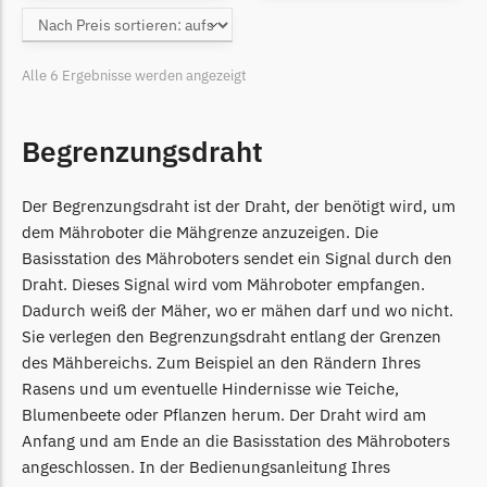
Grouw
Grouw Messer
Alle 6 Ergebnisse werden angezeigt
Begrenzungsdraht
Begrenzungsdraht
Güde
Güde Messer
Der Begrenzungsdraht ist der Draht, der benötigt wird, um
Begrenzungsdraht
dem Mähroboter die Mähgrenze anzuzeigen. Die
Honda
Basisstation des Mähroboters sendet ein Signal durch den
Draht. Dieses Signal wird vom Mähroboter empfangen.
Honda Messer
Dadurch weiß der Mäher, wo er mähen darf und wo nicht.
Begrenzungsdraht
Sie verlegen den Begrenzungsdraht entlang der Grenzen
Kress
des Mähbereichs. Zum Beispiel an den Rändern Ihres
Rasens und um eventuelle Hindernisse wie Teiche,
Kress Messer
Blumenbeete oder Pflanzen herum. Der Draht wird am
Begrenzungsdraht
Anfang und am Ende an die Basisstation des Mähroboters
LandXcape
angeschlossen. In der Bedienungsanleitung Ihres