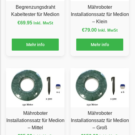
Begrenzungsdraht
Mähroboter
Ecovacs Messer
Kabeltester für Medion
Installationssatz für Medion
Einhell
– Klein
€
69.95
Inkl. MwSt
Einhell Messer
€
79.00
Inkl. MwSt
Begrenzungsdraht
Mehr info
Mehr info
Etesia
Etesia Messer
Begrenzungsdraht
Eufy
Eufy Messer
Ferrex
Ferrex Messer
Mähroboter
Mähroboter
Begrenzungsdraht
Installationssatz für Medion
Installationssatz für Medion
– Mittel
– Groß
Florabest