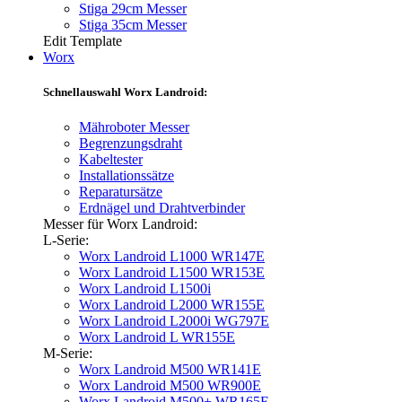
Stiga 29cm Messer
Stiga 35cm Messer
Edit Template
Worx
Schnellauswahl Worx Landroid:
Mähroboter Messer
Begrenzungsdraht
Kabeltester
Installationssätze
Reparatursätze
Erdnägel und Drahtverbinder
Messer für Worx Landroid:
L-Serie:
Worx Landroid L1000 WR147E
Worx Landroid L1500 WR153E
Worx Landroid L1500i
Worx Landroid L2000 WR155E
Worx Landroid L2000i WG797E
Worx Landroid L WR155E
M-Serie:
Worx Landroid M500 WR141E
Worx Landroid M500 WR900E
Worx Landroid M500+ WR165E