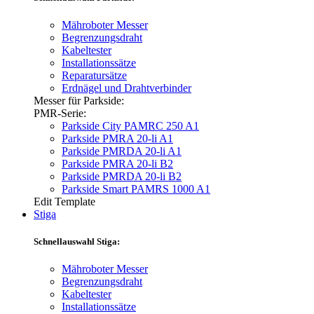
Mähroboter Messer
Begrenzungsdraht
Kabeltester
Installationssätze
Reparatursätze
Erdnägel und Drahtverbinder
Messer für Parkside:
PMR-Serie:
Parkside City PAMRC 250 A1
Parkside PMRA 20-li A1
Parkside PMRDA 20-li A1
Parkside PMRA 20-li B2
Parkside PMRDA 20-li B2
Parkside Smart PAMRS 1000 A1
Edit Template
Stiga
Schnellauswahl Stiga:
Mähroboter Messer
Begrenzungsdraht
Kabeltester
Installationssätze