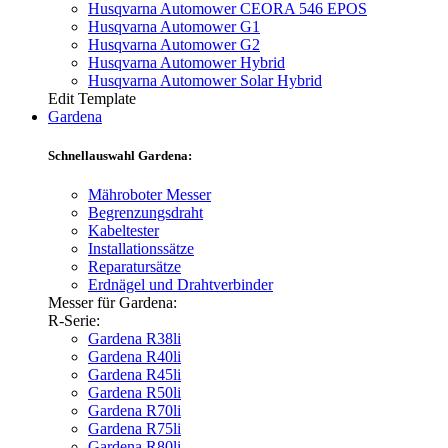
Husqvarna Automower CEORA 546 EPOS
Husqvarna Automower G1
Husqvarna Automower G2
Husqvarna Automower Hybrid
Husqvarna Automower Solar Hybrid
Edit Template
Gardena
Schnellauswahl Gardena:
Mähroboter Messer
Begrenzungsdraht
Kabeltester
Installationssätze
Reparatursätze
Erdnägel und Drahtverbinder
Messer für Gardena:
R-Serie:
Gardena R38li
Gardena R40li
Gardena R45li
Gardena R50li
Gardena R70li
Gardena R75li
Gardena R80li