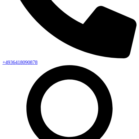
+4936418090878