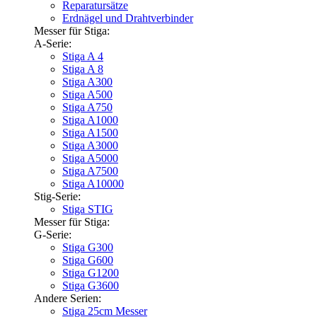
Reparatursätze
Erdnägel und Drahtverbinder
Messer für Stiga:
A-Serie:
Stiga A 4
Stiga A 8
Stiga A300
Stiga A500
Stiga A750
Stiga A1000
Stiga A1500
Stiga A3000
Stiga A5000
Stiga A7500
Stiga A10000
Stig-Serie:
Stiga STIG
Messer für Stiga:
G-Serie:
Stiga G300
Stiga G600
Stiga G1200
Stiga G3600
Andere Serien:
Stiga 25cm Messer