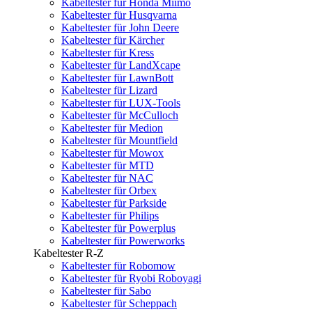
Kabeltester für Honda Miimo
Kabeltester für Husqvarna
Kabeltester für John Deere
Kabeltester für Kärcher
Kabeltester für Kress
Kabeltester für LandXcape
Kabeltester für LawnBott
Kabeltester für Lizard
Kabeltester für LUX-Tools
Kabeltester für McCulloch
Kabeltester für Medion
Kabeltester für Mountfield
Kabeltester für Mowox
Kabeltester für MTD
Kabeltester für NAC
Kabeltester für Orbex
Kabeltester für Parkside
Kabeltester für Philips
Kabeltester für Powerplus
Kabeltester für Powerworks
Kabeltester R-Z
Kabeltester für Robomow
Kabeltester für Ryobi Roboyagi
Kabeltester für Sabo
Kabeltester für Scheppach