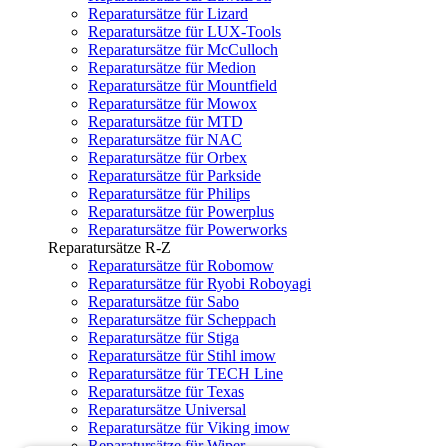
Reparatursätze für Lizard
Reparatursätze für LUX-Tools
Reparatursätze für McCulloch
Reparatursätze für Medion
Reparatursätze für Mountfield
Reparatursätze für Mowox
Reparatursätze für MTD
Reparatursätze für NAC
Reparatursätze für Orbex
Reparatursätze für Parkside
Reparatursätze für Philips
Reparatursätze für Powerplus
Reparatursätze für Powerworks
Reparatursätze R-Z
Reparatursätze für Robomow
Reparatursätze für Ryobi Roboyagi
Reparatursätze für Sabo
Reparatursätze für Scheppach
Reparatursätze für Stiga
Reparatursätze für Stihl imow
Reparatursätze für TECH Line
Reparatursätze für Texas
Reparatursätze Universal
Reparatursätze für Viking imow
Reparatursätze für Wiper