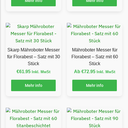
Mehr info
Mehr info
Grouw
Grouw Messer
Begrenzungsdraht
Güde
Güde Messer
Skarp Mähroboter Messer
Mähroboter Messer für
Begrenzungsdraht
für Florabest – Satz mit 30
Florabest – Satz mit 60
Stück
Stück
Honda
€
61.95
Ab
€
72.95
Inkl. MwSt
Inkl. MwSt
Honda Messer
Begrenzungsdraht
Mehr info
Mehr info
Kress
Kress Messer
Begrenzungsdraht
LandXcape