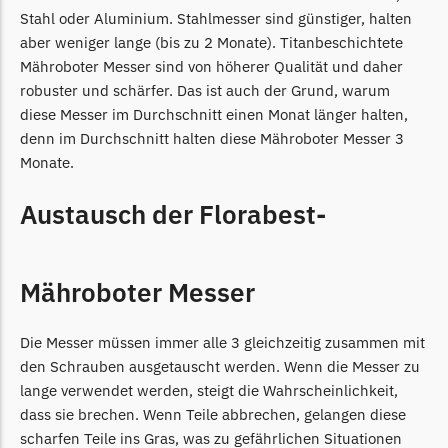
Begrenzungsdraht
Stahl oder Aluminium. Stahlmesser sind günstiger, halten
aber weniger lange (bis zu 2 Monate). Titanbeschichtete
NAC
Mähroboter Messer sind von höherer Qualität und daher
NAC Messer
robuster und schärfer. Das ist auch der Grund, warum
Begrenzungsdraht
diese Messer im Durchschnitt einen Monat länger halten,
denn im Durchschnitt halten diese Mähroboter Messer 3
Orbex
Monate.
Orbex Messer
Austausch der Florabest-
Begrenzungsdraht
Philips
Philips Messer
Mähroboter Messer
Begrenzungsdraht
Die Messer müssen immer alle 3 gleichzeitig zusammen mit
Powerplus
den Schrauben ausgetauscht werden. Wenn die Messer zu
Powerplus Messer
lange verwendet werden, steigt die Wahrscheinlichkeit,
Begrenzungsdraht
dass sie brechen. Wenn Teile abbrechen, gelangen diese
scharfen Teile ins Gras, was zu gefährlichen Situationen