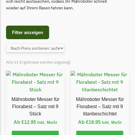
Begrenzungsdraht
sich leicht austauschen, sodass Ihr Mähroboter schnell
wieder auf Ihrem Rasen fahren kann.
Bosch Indego
Bosch Indego Messer
Begrenzungsdraht
Filter anzeigen
Central Park
Central Park Messer
Begrenzungsdraht
Alle 13 Ergebnisse werden angezeigt
Cramer
Cramer Messer
Begrenzungsdraht
Mähroboter Messer für
Mähroboter Messer für
Cub Cadet
Florabest – Satz mit 9
Florabest – Satz mit 9
Cub Cadet Messer
Stück
titanbeschichtet
Begrenzungsdraht
Ab
€
12.95
Ab
€
18.95
Inkl. MwSt
Inkl. MwSt
Ecovacs