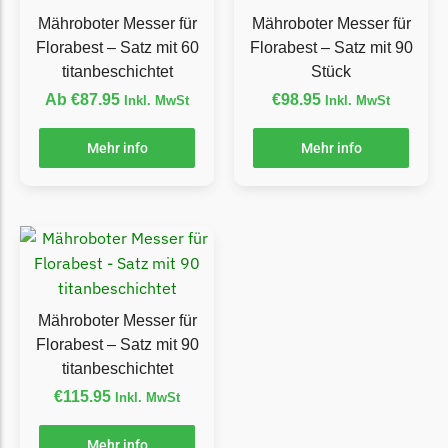
LandXcape Messer
Mähroboter Messer für
Mähroboter Messer für
Begrenzungsdraht
Florabest – Satz mit 60
Florabest – Satz mit 90
titanbeschichtet
Stück
LawnBott
Ab
€
87.95
€
98.95
Inkl. MwSt
Inkl. MwSt
LawnBott Messer
Begrenzungsdraht
Mehr info
Mehr info
Lizard
Lizard Messer
Begrenzungsdraht
LUX-Tools
LUX-Tools Messer
Mähroboter Messer für
Begrenzungsdraht
Florabest – Satz mit 90
titanbeschichtet
Mammotion
€
115.95
Inkl. MwSt
Mammotion Messer
Mehr info