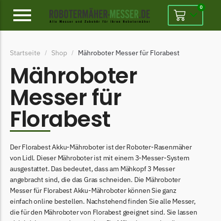
0
Alpina
Startseite
Shop
Mähroboter Messer für Florabest
/
/
Alpina Messer
Mähroboter
Begrenzungsdraht
Messer für
Ambrogio
Florabest
Ambrogio Messer
Begrenzungsdraht
Belrobotics
Der Florabest Akku-Mähroboter ist der Roboter-Rasenmäher
von Lidl. Dieser Mähroboter ist mit einem 3-Messer-System
Belrobotics Messer
ausgestattet. Das bedeutet, dass am Mähkopf 3 Messer
Begrenzungsdraht
angebracht sind, die das Gras schneiden. Die Mähroboter
Messer für Florabest Akku-Mähroboter können Sie ganz
Black & Decker
einfach online bestellen. Nachstehend finden Sie alle Messer,
Black & Decker Messer
die für den Mähroboter von Florabest geeignet sind. Sie lassen