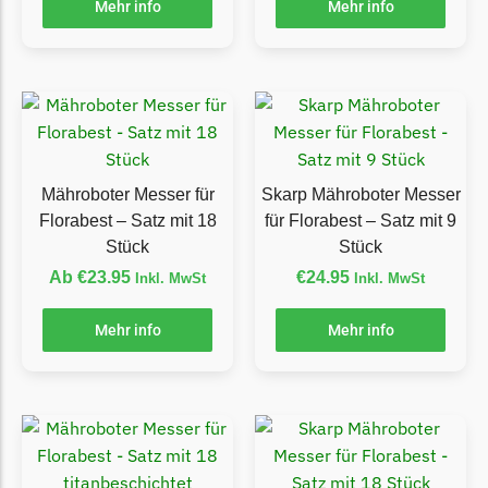
Mehr info
Mehr info
Ecovacs Messer
Einhell
Einhell Messer
Begrenzungsdraht
Etesia
Mähroboter Messer für
Skarp Mähroboter Messer
Etesia Messer
Florabest – Satz mit 18
für Florabest – Satz mit 9
Begrenzungsdraht
Stück
Stück
Ab
€
23.95
€
24.95
Inkl. MwSt
Inkl. MwSt
Eufy
Eufy Messer
Mehr info
Mehr info
Ferrex
Ferrex Messer
Begrenzungsdraht
Florabest