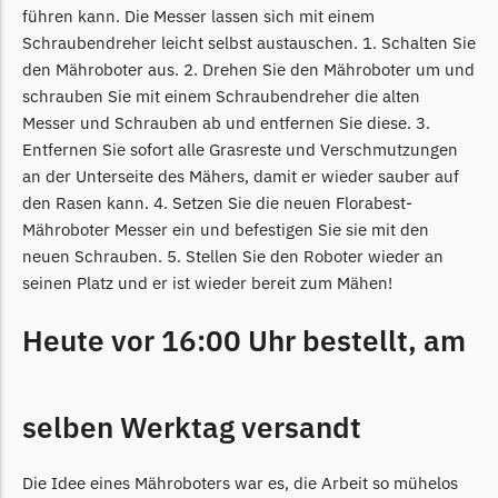
Powerworks
führen kann. Die Messer lassen sich mit einem
Powerworks Messer
Schraubendreher leicht selbst austauschen. 1. Schalten Sie
Begrenzungsdraht
den Mähroboter aus. 2. Drehen Sie den Mähroboter um und
schrauben Sie mit einem Schraubendreher die alten
Robomow
Messer und Schrauben ab und entfernen Sie diese. 3.
Robomow Messer
Entfernen Sie sofort alle Grasreste und Verschmutzungen
Begrenzungsdraht
an der Unterseite des Mähers, damit er wieder sauber auf
den Rasen kann. 4. Setzen Sie die neuen Florabest-
Scheppach
Mähroboter Messer ein und befestigen Sie sie mit den
neuen Schrauben. 5. Stellen Sie den Roboter wieder an
Scheppach Messer
seinen Platz und er ist wieder bereit zum Mähen!
Begrenzungsdraht
Segway
Heute vor 16:00 Uhr bestellt, am
Segway Navimow Messer
Sunseeker
selben Werktag versandt
Sunseeker Messer
Die Idee eines Mähroboters war es, die Arbeit so mühelos
TECH Line