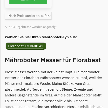
McCulloch
McCulloch Messer
Begrenzungsdraht
Medion
Alle 13 Ergebnisse werden angezeigt
Medion Messer
Wählen Sie hier Ihren Mähroboter-Typ aus:
Begrenzungsdraht
Florabest FMR600 A1
Mountfield
Mountfield Messer
Mähroboter Messer für Florabest
Begrenzungsdraht
Diese Messer werden mit der Zeit stumpf. Die Mähroboter
Mowox
Messer des Florabest Mähroboters werden stumpf, weil der
Mowox Messer
Mäher mehrmals pro Woche kleine Stücke vom Gras
Begrenzungsdraht
abschneidet. Außerdem liegen oft Steine, Zweige und
andere Gegenstände im Gras, auf die der Mähroboter stößt.
MTD
Es ist daher ratsam, die Messer alle 2 bis 3 Monate
MTD Messer
auszutauschen. Es sind verschiedene Messer erhältlich, aus