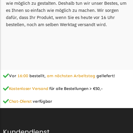
wie möglich zu gestalten. Deshalb tun wir unser Bestes, um
TECH Line Messer
es Ihnen so einfach wie möglich zu machen. Wir sorgen
Begrenzungsdraht
dafür, dass Ihr Produkt, wenn Sie es heute vor 16 Uhr
bestellen, noch am selben Werktag versandt wird.
Texas
Texas Messer
Begrenzungsdraht
Wiper
Wiper Messer
Begrenzungsdraht
Vor
16:00
bestellt,
am nächsten Arbeitstag
geliefert!
WOLF-Garten
Kostenloser Versand
für alle Bestellungen > €50,-
Wolf-Garten Messer
Chat-Dienst
verfügbar
Begrenzungsdraht
Yardforce
Yardforce Messer
Kundendienst