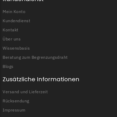
Begrenzungsdraht
Zoef Robot
Mein Konto
Zoef Robot Messer
Kundendienst
Begrenzungsdraht
Kontakt
Über uns
Wissensbasis
Beratung zum Begrenzungsdraht
Blogs
Zusätzliche Informationen
Versand und Lieferzeit
Rücksendung
Impressum