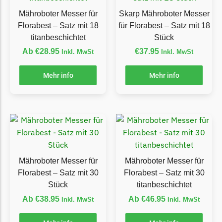
Florabest Messer
Mähroboter Messer für
Skarp Mähroboter Messer
Begrenzungsdraht
Florabest – Satz mit 18
für Florabest – Satz mit 18
titanbeschichtet
Stück
Flymo
Ab
€
28.95
€
37.95
Inkl. MwSt
Inkl. MwSt
Flymo Messer
Begrenzungsdraht
Mehr info
Mehr info
Fuxtec
Fuxtec Messer
Begrenzungsdraht
Garden Feelings
Garden Feelings Messer
Mähroboter Messer für
Mähroboter Messer für
Begrenzungsdraht
Florabest – Satz mit 30
Florabest – Satz mit 30
Stück
titanbeschichtet
Greenworks
Ab
€
38.95
Ab
€
46.95
Inkl. MwSt
Inkl. MwSt
Greenworks Messer
Begrenzungsdraht