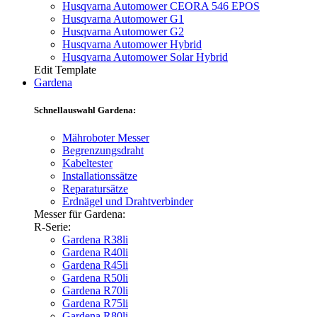
Husqvarna Automower CEORA 546 EPOS
Husqvarna Automower G1
Husqvarna Automower G2
Husqvarna Automower Hybrid
Husqvarna Automower Solar Hybrid
Edit Template
Gardena
Schnellauswahl Gardena:
Mähroboter Messer
Begrenzungsdraht
Kabeltester
Installationssätze
Reparatursätze
Erdnägel und Drahtverbinder
Messer für Gardena:
R-Serie:
Gardena R38li
Gardena R40li
Gardena R45li
Gardena R50li
Gardena R70li
Gardena R75li
Gardena R80li