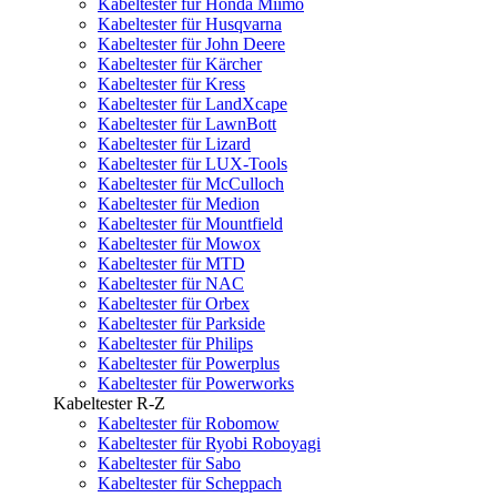
Kabeltester für Honda Miimo
Kabeltester für Husqvarna
Kabeltester für John Deere
Kabeltester für Kärcher
Kabeltester für Kress
Kabeltester für LandXcape
Kabeltester für LawnBott
Kabeltester für Lizard
Kabeltester für LUX-Tools
Kabeltester für McCulloch
Kabeltester für Medion
Kabeltester für Mountfield
Kabeltester für Mowox
Kabeltester für MTD
Kabeltester für NAC
Kabeltester für Orbex
Kabeltester für Parkside
Kabeltester für Philips
Kabeltester für Powerplus
Kabeltester für Powerworks
Kabeltester R-Z
Kabeltester für Robomow
Kabeltester für Ryobi Roboyagi
Kabeltester für Sabo
Kabeltester für Scheppach