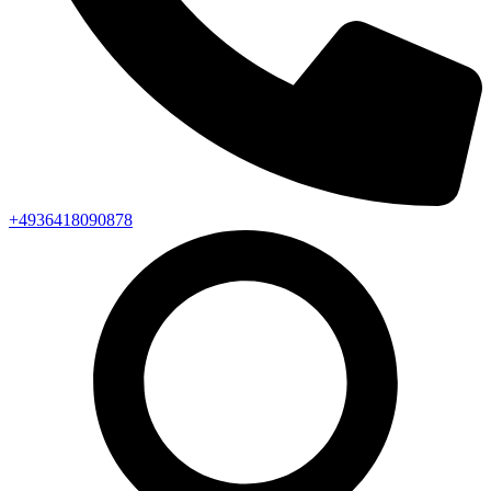
+4936418090878