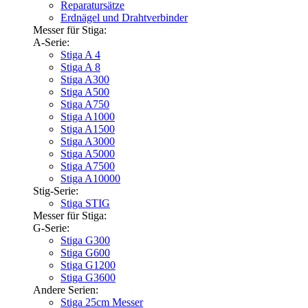
Reparatursätze
Erdnägel und Drahtverbinder
Messer für Stiga:
A-Serie:
Stiga A 4
Stiga A 8
Stiga A300
Stiga A500
Stiga A750
Stiga A1000
Stiga A1500
Stiga A3000
Stiga A5000
Stiga A7500
Stiga A10000
Stig-Serie:
Stiga STIG
Messer für Stiga:
G-Serie:
Stiga G300
Stiga G600
Stiga G1200
Stiga G3600
Andere Serien:
Stiga 25cm Messer