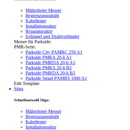
Mähroboter Messer
Begrenzungsdraht
Kabeltester
Installationssätze
Reparatursätze
Erdnägel und Drahtverbinder
Messer für Parkside:
PMR-Serie:
Parkside City PAMRC 250 A1
Parkside PMRA 20-li A1
Parkside PMRDA 20-li A1
Parkside PMRA 20-li B2
Parkside PMRDA 20-li B2
Parkside Smart PAMRS 1000 A1
Edit Template
Stiga
Schnellauswahl Stiga:
Mähroboter Messer
Begrenzungsdraht
Kabeltester
Installationssätze