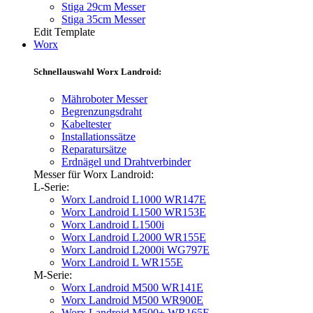
Stiga 29cm Messer
Stiga 35cm Messer
Edit Template
Worx
Schnellauswahl Worx Landroid:
Mähroboter Messer
Begrenzungsdraht
Kabeltester
Installationssätze
Reparatursätze
Erdnägel und Drahtverbinder
Messer für Worx Landroid:
L-Serie:
Worx Landroid L1000 WR147E
Worx Landroid L1500 WR153E
Worx Landroid L1500i
Worx Landroid L2000 WR155E
Worx Landroid L2000i WG797E
Worx Landroid L WR155E
M-Serie:
Worx Landroid M500 WR141E
Worx Landroid M500 WR900E
Worx Landroid M500+ WR165E