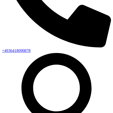
+4936418090878