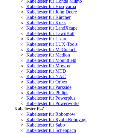
Kabeltester für Honda Miimo
Kabeltester für Husqvarna
Kabeltester für John Deere
Kabeltester für Kärcher
Kabeltester für Kress
Kabeltester für LandXcape
Kabeltester für LawnBott
Kabeltester für Lizard
Kabeltester für LUX-Tools
Kabeltester für McCulloch
Kabeltester für Medion
Kabeltester für Mountfield
Kabeltester für Mowox
Kabeltester für MTD
Kabeltester für NAC
Kabeltester für Orbex
Kabeltester für Parkside
Kabeltester für Philips
Kabeltester für Powerplus
Kabeltester für Powerworks
Kabeltester R-Z
Kabeltester für Robomow
Kabeltester für Ryobi Roboyagi
Kabeltester für Sabo
Kabeltester für Scheppach