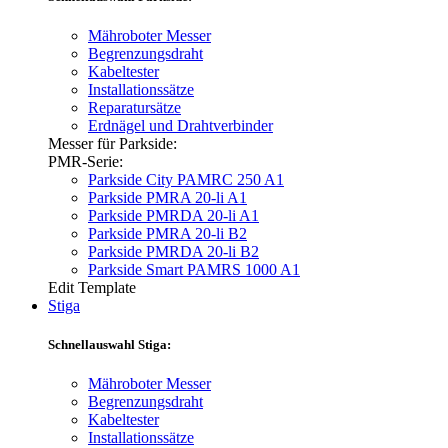
Mähroboter Messer
Begrenzungsdraht
Kabeltester
Installationssätze
Reparatursätze
Erdnägel und Drahtverbinder
Messer für Parkside:
PMR-Serie:
Parkside City PAMRC 250 A1
Parkside PMRA 20-li A1
Parkside PMRDA 20-li A1
Parkside PMRA 20-li B2
Parkside PMRDA 20-li B2
Parkside Smart PAMRS 1000 A1
Edit Template
Stiga
Schnellauswahl Stiga:
Mähroboter Messer
Begrenzungsdraht
Kabeltester
Installationssätze