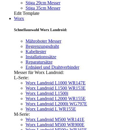
Stiga 29cm Messer
Stiga 35cm Messer
Edit Template
Worx
Schnellauswahl Worx Landroid:
Mähroboter Messer
Begrenzungsdraht
Kabeltester
Installationssätze
Reparatursätze
Erdnägel und Drahtverbinder
Messer für Worx Landroid:
L-Serie:
Worx Landroid L1000 WR147E
Worx Landroid L1500 WR153E
Worx Landroid L1500i
Worx Landroid L2000 WR155E
Worx Landroid L2000i WG797E
Worx Landroid L WR155E
M-Serie:
Worx Landroid M500 WR141E
Worx Landroid M500 WR900E
Worx Landroid M500+ WR165E