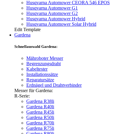
Husqvarna Automower CEORA 546 EPOS
Husqvarna Automower G1
Husqvarna Automower G2
Husqvarna Automower Hybrid
Husqvarna Automower Solar Hybrid
Edit Template
Gardena
Schnellauswahl Gardena:
Mähroboter Messer
Begrenzungsdraht
Kabeltester
Installationssätze
Reparatursätze
Erdnägel und Drahtverbinder
Messer für Gardena:
R-Serie:
Gardena R38li
Gardena R40li
Gardena R45li
Gardena R50li
Gardena R70li
Gardena R75li
Gardena R80li