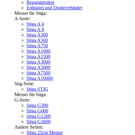
Reparatursätze
Erdnägel und Drahtverbinder
Messer für Stiga:
A-Serie:
Stiga A 4
Stiga A 8
Stiga A300
Stiga A500
Stiga A750
Stiga A1000
Stiga A1500
Stiga A3000
Stiga A5000
Stiga A7500
Stiga A10000
Stig-Serie:
Stiga STIG
Messer für Stiga:
G-Serie:
Stiga G300
Stiga G600
Stiga G1200
Stiga G3600
Andere Serien:
Stiga 25cm Messer