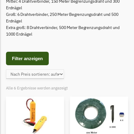
Begrenzungsdraht
Mittel: 4 Drahtverbinder, 150 Meter Begrenzungsdraht und 300
Erdnägel
Bosch Indego
Groß: 6 Drahtverbinder, 250 Meter Begrenzungsdraht und 500
Erdnägel
Bosch Indego Messer
Extra groß: 8 Drahtverbinder, 500 Meter Begrenzungsdraht und
Begrenzungsdraht
1000 Erdnägel
Central Park
Central Park Messer
Filter anzeigen
Begrenzungsdraht
Cramer
Cramer Messer
Alle 6 Ergebnisse werden angezeigt
Begrenzungsdraht
Cub Cadet
Cub Cadet Messer
Begrenzungsdraht
Ecovacs