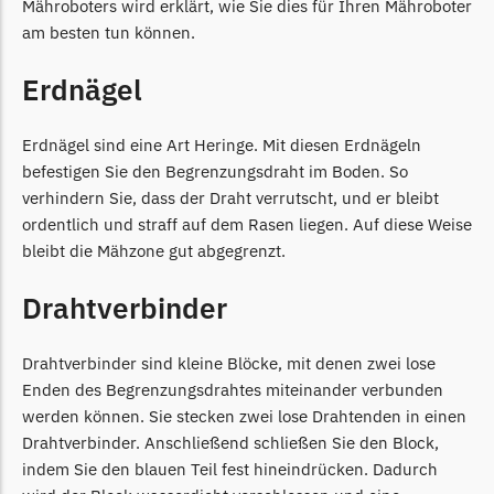
Mähroboters wird erklärt, wie Sie dies für Ihren Mähroboter
LandXcape Messer
am besten tun können.
Begrenzungsdraht
Erdnägel
LawnBott
LawnBott Messer
Erdnägel sind eine Art Heringe. Mit diesen Erdnägeln
Begrenzungsdraht
befestigen Sie den Begrenzungsdraht im Boden. So
Lizard
verhindern Sie, dass der Draht verrutscht, und er bleibt
ordentlich und straff auf dem Rasen liegen. Auf diese Weise
Lizard Messer
bleibt die Mähzone gut abgegrenzt.
Begrenzungsdraht
Drahtverbinder
LUX-Tools
LUX-Tools Messer
Drahtverbinder sind kleine Blöcke, mit denen zwei lose
Begrenzungsdraht
Enden des Begrenzungsdrahtes miteinander verbunden
Mammotion
werden können. Sie stecken zwei lose Drahtenden in einen
Drahtverbinder. Anschließend schließen Sie den Block,
Mammotion Messer
indem Sie den blauen Teil fest hineindrücken. Dadurch