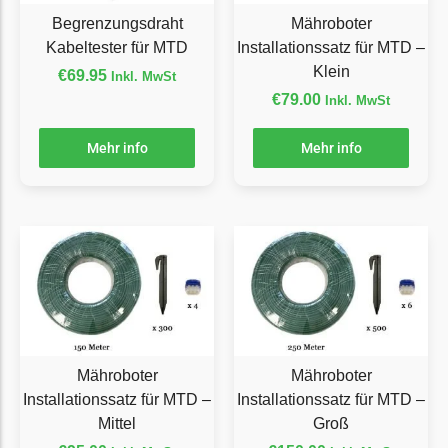
Begrenzungsdraht
Mähroboter
Ecovacs Messer
Kabeltester für MTD
Installationssatz für MTD –
Einhell
Klein
€
69.95
Inkl. MwSt
Einhell Messer
€
79.00
Inkl. MwSt
Begrenzungsdraht
Mehr info
Mehr info
Etesia
Etesia Messer
Begrenzungsdraht
Eufy
Eufy Messer
Ferrex
Ferrex Messer
Mähroboter
Mähroboter
Begrenzungsdraht
Installationssatz für MTD –
Installationssatz für MTD –
Mittel
Groß
Florabest