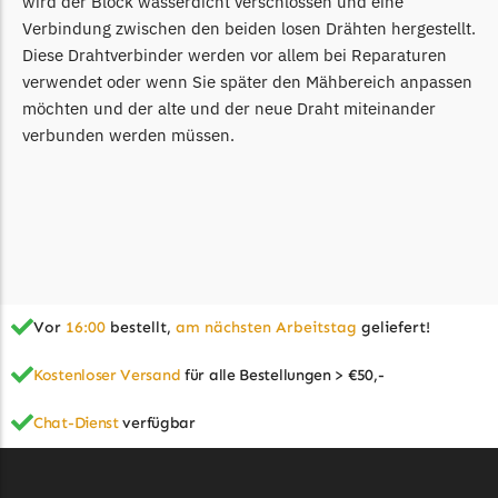
wird der Block wasserdicht verschlossen und eine
McCulloch
Verbindung zwischen den beiden losen Drähten hergestellt.
McCulloch Messer
Diese Drahtverbinder werden vor allem bei Reparaturen
Begrenzungsdraht
verwendet oder wenn Sie später den Mähbereich anpassen
möchten und der alte und der neue Draht miteinander
Medion
verbunden werden müssen.
Medion Messer
Begrenzungsdraht
Mountfield
Mountfield Messer
Begrenzungsdraht
Vor
16:00
bestellt,
am nächsten Arbeitstag
geliefert!
Mowox
Mowox Messer
Kostenloser Versand
für alle Bestellungen > €50,-
Begrenzungsdraht
Chat-Dienst
verfügbar
MTD
MTD Messer