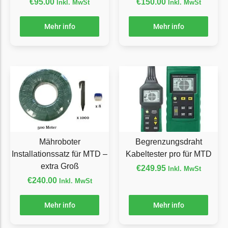
€
95.00
€
150.00
Inkl. MwSt
Inkl. MwSt
Florabest Messer
Begrenzungsdraht
Mehr info
Mehr info
Flymo
Flymo Messer
Begrenzungsdraht
Fuxtec
Fuxtec Messer
Begrenzungsdraht
Mähroboter
Begrenzungsdraht
Garden Feelings
Installationssatz für MTD –
Kabeltester pro für MTD
Garden Feelings Messer
extra Groß
€
249.95
Inkl. MwSt
Begrenzungsdraht
€
240.00
Inkl. MwSt
Greenworks
Mehr info
Mehr info
Greenworks Messer
Begrenzungsdraht