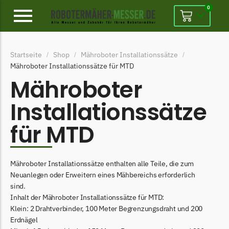
0
Alpina
Startseite
Shop
Mähroboter Installationssätze
/
/
/
Alpina Messer
Mähroboter Installationssätze für MTD
Begrenzungsdraht
Mähroboter
Ambrogio
Installationssätze
Ambrogio Messer
für MTD
Begrenzungsdraht
Belrobotics
Mähroboter Installationssätze enthalten alle Teile, die zum
Belrobotics Messer
Neuanlegen oder Erweitern eines Mähbereichs erforderlich
Begrenzungsdraht
sind.
Inhalt der Mähroboter Installationssätze für MTD:
Black & Decker
Klein: 2 Drahtverbinder, 100 Meter Begrenzungsdraht und 200
Black & Decker Messer
Erdnägel