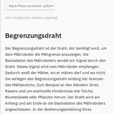
Grouw
Grouw Messer
Alle 6 Ergebnisse werden angezeigt
Begrenzungsdraht
Begrenzungsdraht
Güde
Güde Messer
Der Begrenzungsdraht ist der Draht, der benötigt wird, um
Begrenzungsdraht
dem Mähroboter die Mähgrenze anzuzeigen. Die
Honda
Basisstation des Mähroboters sendet ein Signal durch den
Draht. Dieses Signal wird vom Mähroboter empfangen.
Honda Messer
Dadurch weiß der Mäher, wo er mähen darf und wo nicht.
Begrenzungsdraht
Sie verlegen den Begrenzungsdraht entlang der Grenzen
Kress
des Mähbereichs. Zum Beispiel an den Rändern Ihres
Rasens und um eventuelle Hindernisse wie Teiche,
Kress Messer
Blumenbeete oder Pflanzen herum. Der Draht wird am
Begrenzungsdraht
Anfang und am Ende an die Basisstation des Mähroboters
LandXcape
angeschlossen. In der Bedienungsanleitung Ihres