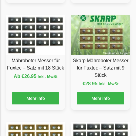
Ecovacs Messer
Einhell
Einhell Messer
Begrenzungsdraht
Etesia
Etesia Messer
Mähroboter Messer für
Skarp Mähroboter Messer
Begrenzungsdraht
Fuxtec – Satz mit 18 Stück
für Fuxtec – Satz mit 9
Stück
Ab
€
26.95
Inkl. MwSt
Eufy
€
28.95
Inkl. MwSt
Eufy Messer
Mehr info
Mehr info
Ferrex
Ferrex Messer
Begrenzungsdraht
Florabest