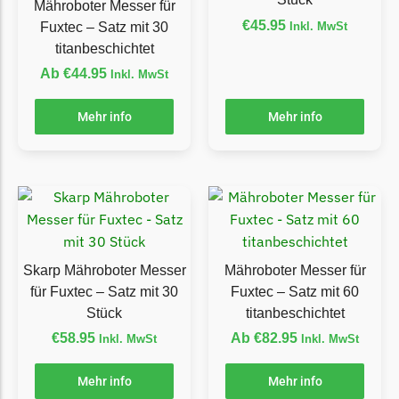
Mähroboter Messer für
€
45.95
Inkl. MwSt
Fuxtec – Satz mit 30
Grouw
titanbeschichtet
Grouw Messer
Ab
€
44.95
Inkl. MwSt
Begrenzungsdraht
Güde
Mehr info
Mehr info
Güde Messer
Begrenzungsdraht
Honda
Honda Messer
Begrenzungsdraht
Skarp Mähroboter Messer
Mähroboter Messer für
für Fuxtec – Satz mit 30
Fuxtec – Satz mit 60
Kress
Stück
titanbeschichtet
Kress Messer
€
58.95
Ab
€
82.95
Inkl. MwSt
Inkl. MwSt
Begrenzungsdraht
LandXcape
Mehr info
Mehr info