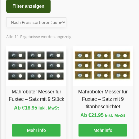
Begrenzungsdraht
Filter anzeigen
Bosch Indego
Bosch Indego Messer
Begrenzungsdraht
Alle 11 Ergebnisse werden angezeigt
Central Park
Central Park Messer
Begrenzungsdraht
Cramer
Cramer Messer
Mähroboter Messer für
Mähroboter Messer für
Begrenzungsdraht
Fuxtec – Satz mit 9 Stück
Fuxtec – Satz mit 9
Cub Cadet
titanbeschichtet
Ab
€
18.95
Inkl. MwSt
Ab
€
21.95
Cub Cadet Messer
Inkl. MwSt
Begrenzungsdraht
Mehr info
Mehr info
Ecovacs