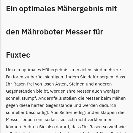
Begrenzungsdraht
Ein optimales Mähergebnis mit
NAC
NAC Messer
den Mähroboter Messer für
Begrenzungsdraht
Orbex
Fuxtec
Orbex Messer
Begrenzungsdraht
Um ein optimales Mähergebnis zu erzielen, sind mehrere
Philips
Faktoren zu berücksichtigen. Indem Sie dafür sorgen, dass
Ihr Rasen frei von losen Ästen, Steinen und anderen
Philips Messer
Gegenständen bleibt, werden Ihre Messer auch weniger
Begrenzungsdraht
schnell stumpf. Andernfalls stoßen die Messer beim Mähen
Powerplus
gegen diese harten Gegenstände und werden dadurch
schneller beschädigt. Aus Sicherheitsgründen klappen die
Powerplus Messer
Messer jedoch ein, sodass sie sich nicht verklemmen
Begrenzungsdraht
können. Achten Sie also darauf, dass Ihr Rasen so weit wie