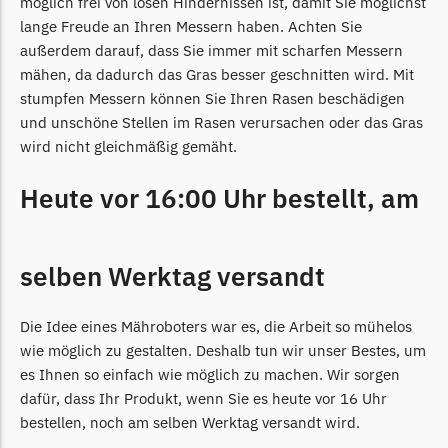
Powerworks
möglich frei von losen Hindernissen ist, damit Sie möglichst
lange Freude an Ihren Messern haben. Achten Sie
Powerworks Messer
außerdem darauf, dass Sie immer mit scharfen Messern
Begrenzungsdraht
mähen, da dadurch das Gras besser geschnitten wird. Mit
Robomow
stumpfen Messern können Sie Ihren Rasen beschädigen
und unschöne Stellen im Rasen verursachen oder das Gras
Robomow Messer
wird nicht gleichmäßig gemäht.
Begrenzungsdraht
Heute vor 16:00 Uhr bestellt, am
Scheppach
Scheppach Messer
Begrenzungsdraht
selben Werktag versandt
Segway
Die Idee eines Mähroboters war es, die Arbeit so mühelos
Segway Navimow Messer
wie möglich zu gestalten. Deshalb tun wir unser Bestes, um
Sunseeker
es Ihnen so einfach wie möglich zu machen. Wir sorgen
dafür, dass Ihr Produkt, wenn Sie es heute vor 16 Uhr
Sunseeker Messer
bestellen, noch am selben Werktag versandt wird.
TECH Line