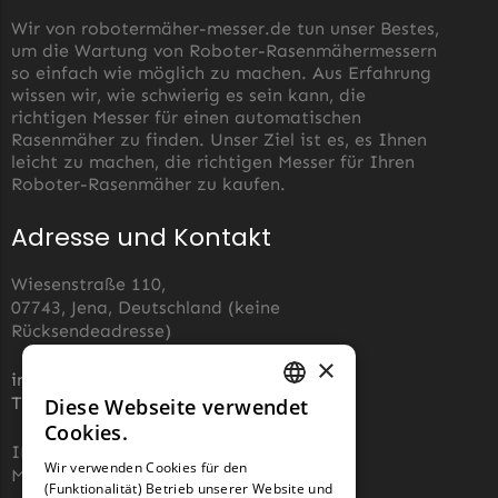
Wir von robotermäher-messer.de tun unser Bestes,
um die Wartung von Roboter-Rasenmähermessern
so einfach wie möglich zu machen. Aus Erfahrung
wissen wir, wie schwierig es sein kann, die
richtigen Messer für einen automatischen
Rasenmäher zu finden. Unser Ziel ist es, es Ihnen
leicht zu machen, die richtigen Messer für Ihren
Roboter-Rasenmäher zu kaufen.
Adresse und Kontakt
Wiesenstraße 110,
07743, Jena, Deutschland (keine
Rücksendeadresse)
×
info@robotermaher-messer.de
Tel. +49 3641 8090878
Diese Webseite verwendet
GERMAN
Cookies.
IHK 67529623
FRENCH
Wir verwenden Cookies für den
MWST: NL857053759B01
(Funktionalität) Betrieb unserer Website und
GERMAN