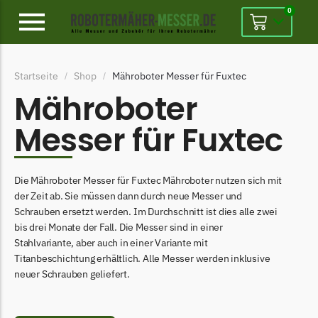
0
Alpina
Startseite
Shop
Mähroboter Messer für Fuxtec
/
/
Alpina Messer
Mähroboter
Begrenzungsdraht
Messer für Fuxtec
Ambrogio
Ambrogio Messer
Begrenzungsdraht
Die Mähroboter Messer für Fuxtec Mähroboter nutzen sich mit
der Zeit ab. Sie müssen dann durch neue Messer und
Belrobotics
Schrauben ersetzt werden. Im Durchschnitt ist dies alle zwei
bis drei Monate der Fall. Die Messer sind in einer
Belrobotics Messer
Stahlvariante, aber auch in einer Variante mit
Begrenzungsdraht
Titanbeschichtung erhältlich. Alle Messer werden inklusive
neuer Schrauben geliefert.
Black & Decker
Black & Decker Messer