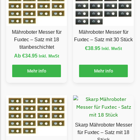
Florabest Messer
Begrenzungsdraht
Flymo
Mähroboter Messer für
Mähroboter Messer für
Flymo Messer
Fuxtec – Satz mit 18
Fuxtec – Satz mit 30 Stück
Begrenzungsdraht
titanbeschichtet
€
38.95
Inkl. MwSt
Ab
€
34.95
Inkl. MwSt
Fuxtec
Fuxtec Messer
Mehr info
Mehr info
Begrenzungsdraht
Garden Feelings
Garden Feelings Messer
Begrenzungsdraht
Greenworks
Skarp Mähroboter Messer
Greenworks Messer
für Fuxtec – Satz mit 18
Begrenzungsdraht
Stück