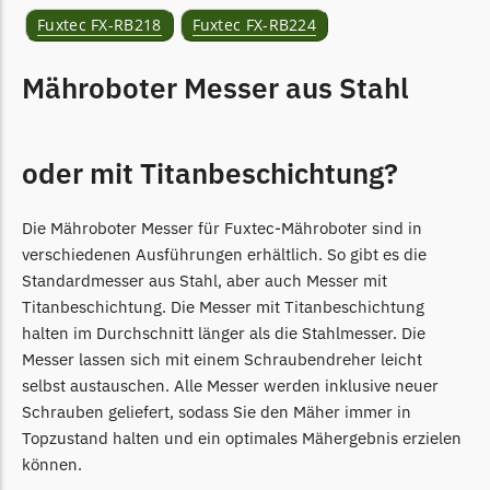
McCulloch
Fuxtec FX-RB218
Fuxtec FX-RB224
McCulloch Messer
Begrenzungsdraht
Mähroboter Messer aus Stahl
Medion
Medion Messer
oder mit Titanbeschichtung?
Begrenzungsdraht
Mountfield
Die Mähroboter Messer für Fuxtec-Mähroboter sind in
verschiedenen Ausführungen erhältlich. So gibt es die
Mountfield Messer
Standardmesser aus Stahl, aber auch Messer mit
Begrenzungsdraht
Titanbeschichtung. Die Messer mit Titanbeschichtung
Mowox
halten im Durchschnitt länger als die Stahlmesser. Die
Messer lassen sich mit einem Schraubendreher leicht
Mowox Messer
selbst austauschen. Alle Messer werden inklusive neuer
Begrenzungsdraht
Schrauben geliefert, sodass Sie den Mäher immer in
MTD
Topzustand halten und ein optimales Mähergebnis erzielen
können.
MTD Messer