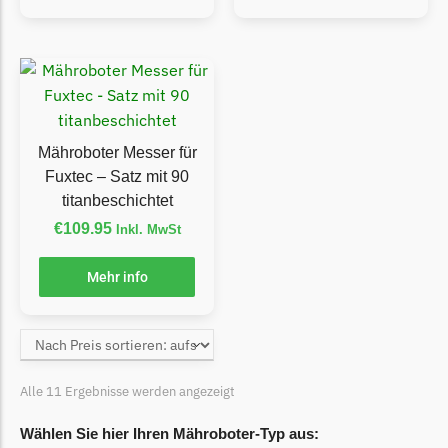
LandXcape Messer
Begrenzungsdraht
LawnBott
LawnBott Messer
Begrenzungsdraht
Mähroboter Messer für
Fuxtec – Satz mit 90
Lizard
titanbeschichtet
Lizard Messer
€
109.95
Inkl. MwSt
Begrenzungsdraht
LUX-Tools
Mehr info
LUX-Tools Messer
Begrenzungsdraht
Mammotion
Alle 11 Ergebnisse werden angezeigt
Mammotion Messer
Wählen Sie hier Ihren Mähroboter-Typ aus: