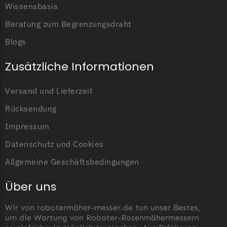
Wissensbasis
Begrenzungsdraht
Beratung zum Begrenzungsdraht
NAC
Blogs
NAC Messer
Begrenzungsdraht
Zusätzliche Informationen
Orbex
Versand und Lieferzeit
Orbex Messer
Begrenzungsdraht
Rücksendung
Philips
Impressum
Datenschutz und Cookies
Philips Messer
Begrenzungsdraht
Allgemeine Geschäftsbedingungen
Powerplus
Über uns
Powerplus Messer
Begrenzungsdraht
Wir von robotermäher-messer.de tun unser Bestes,
um die Wartung von Roboter-Rasenmähermessern