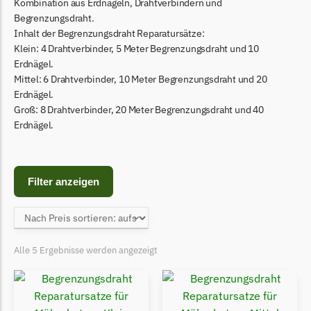
Begrenzungsdraht
Kombination aus Erdnägeln, Drahtverbindern und
Begrenzungsdraht.
Bosch Indego
Inhalt der Begrenzungsdraht Reparatursätze:
Klein: 4 Drahtverbinder, 5 Meter Begrenzungsdraht und 10
Bosch Indego Messer
Erdnägel.
Begrenzungsdraht
Mittel: 6 Drahtverbinder, 10 Meter Begrenzungsdraht und 20
Erdnägel.
Central Park
Groß: 8 Drahtverbinder, 20 Meter Begrenzungsdraht und 40
Central Park Messer
Erdnägel.
Begrenzungsdraht
Cramer
Filter anzeigen
Cramer Messer
Begrenzungsdraht
Cub Cadet
Alle 5 Ergebnisse werden angezeigt
Cub Cadet Messer
Begrenzungsdraht
Ecovacs