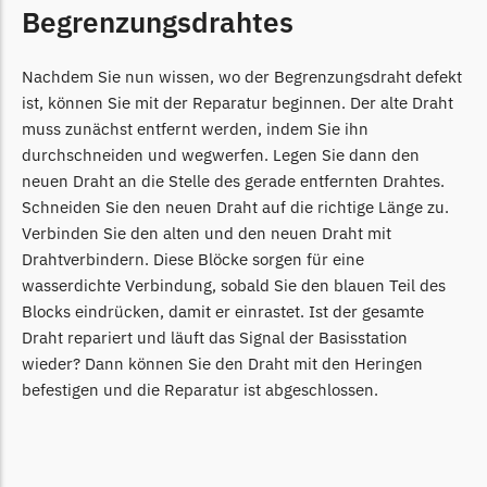
Begrenzungsdrahtes
LandXcape Messer
Begrenzungsdraht
Nachdem Sie nun wissen, wo der Begrenzungsdraht defekt
LawnBott
ist, können Sie mit der Reparatur beginnen. Der alte Draht
LawnBott Messer
muss zunächst entfernt werden, indem Sie ihn
Begrenzungsdraht
durchschneiden und wegwerfen. Legen Sie dann den
neuen Draht an die Stelle des gerade entfernten Drahtes.
Lizard
Schneiden Sie den neuen Draht auf die richtige Länge zu.
Verbinden Sie den alten und den neuen Draht mit
Lizard Messer
Drahtverbindern. Diese Blöcke sorgen für eine
Begrenzungsdraht
wasserdichte Verbindung, sobald Sie den blauen Teil des
LUX-Tools
Blocks eindrücken, damit er einrastet. Ist der gesamte
Draht repariert und läuft das Signal der Basisstation
LUX-Tools Messer
wieder? Dann können Sie den Draht mit den Heringen
Begrenzungsdraht
befestigen und die Reparatur ist abgeschlossen.
Mammotion
Mammotion Messer