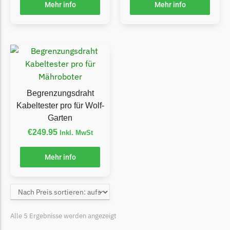
Mehr info
Mehr info
Florabest Messer
Begrenzungsdraht
Flymo
Flymo Messer
Begrenzungsdraht
Begrenzungsdraht
Fuxtec
Kabeltester pro für Wolf-
Fuxtec Messer
Garten
Begrenzungsdraht
€
249.95
Inkl. MwSt
Garden Feelings
Mehr info
Garden Feelings Messer
Begrenzungsdraht
Greenworks
Greenworks Messer
Alle 5 Ergebnisse werden angezeigt
Begrenzungsdraht