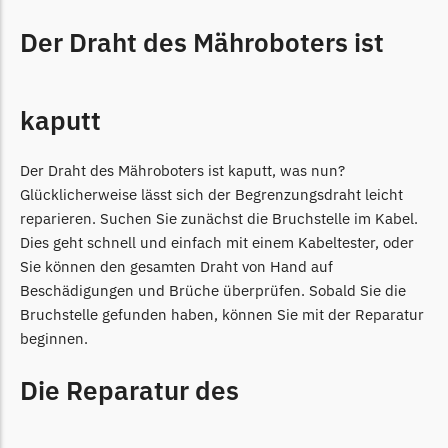
Grouw
Der Draht des Mähroboters ist
Grouw Messer
Begrenzungsdraht
kaputt
Güde
Güde Messer
Der Draht des Mähroboters ist kaputt, was nun?
Begrenzungsdraht
Glücklicherweise lässt sich der Begrenzungsdraht leicht
reparieren. Suchen Sie zunächst die Bruchstelle im Kabel.
Honda
Dies geht schnell und einfach mit einem Kabeltester, oder
Sie können den gesamten Draht von Hand auf
Honda Messer
Beschädigungen und Brüche überprüfen. Sobald Sie die
Begrenzungsdraht
Bruchstelle gefunden haben, können Sie mit der Reparatur
Kress
beginnen.
Kress Messer
Die Reparatur des
Begrenzungsdraht
LandXcape