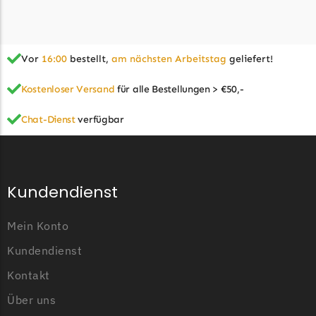
McCulloch
McCulloch Messer
Begrenzungsdraht
Vor
16:00
bestellt,
am nächsten Arbeitstag
geliefert!
Medion
Kostenloser Versand
für alle Bestellungen > €50,-
Medion Messer
Begrenzungsdraht
Chat-Dienst
verfügbar
Mountfield
Mountfield Messer
Begrenzungsdraht
Kundendienst
Mowox
Mein Konto
Mowox Messer
Kundendienst
Begrenzungsdraht
Kontakt
MTD
Über uns
MTD Messer