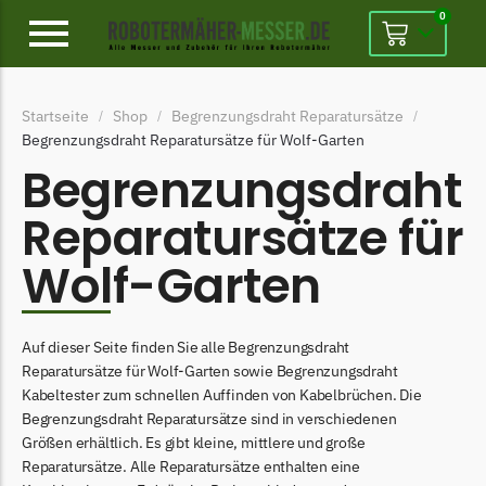
0
Alpina
Startseite
Shop
Begrenzungsdraht Reparatursätze
/
/
/
Alpina Messer
Begrenzungsdraht Reparatursätze für Wolf-Garten
Begrenzungsdraht
Begrenzungsdraht
Ambrogio
Reparatursätze für
Ambrogio Messer
Wolf-Garten
Begrenzungsdraht
Belrobotics
Auf dieser Seite finden Sie alle Begrenzungsdraht
Belrobotics Messer
Reparatursätze für Wolf-Garten sowie Begrenzungsdraht
Begrenzungsdraht
Kabeltester zum schnellen Auffinden von Kabelbrüchen. Die
Begrenzungsdraht Reparatursätze sind in verschiedenen
Black & Decker
Größen erhältlich. Es gibt kleine, mittlere und große
Black & Decker Messer
Reparatursätze. Alle Reparatursätze enthalten eine