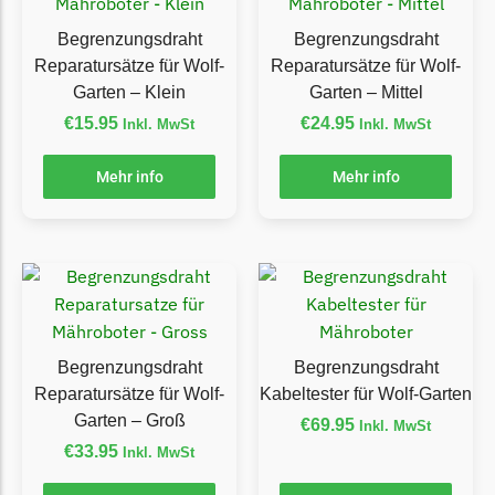
Ecovacs Messer
Begrenzungsdraht
Begrenzungsdraht
Reparatursätze für Wolf-
Reparatursätze für Wolf-
Einhell
Garten – Klein
Garten – Mittel
Einhell Messer
€
15.95
€
24.95
Inkl. MwSt
Inkl. MwSt
Begrenzungsdraht
Mehr info
Mehr info
Etesia
Etesia Messer
Begrenzungsdraht
Eufy
Eufy Messer
Begrenzungsdraht
Begrenzungsdraht
Ferrex
Reparatursätze für Wolf-
Kabeltester für Wolf-Garten
Ferrex Messer
Garten – Groß
€
69.95
Inkl. MwSt
Begrenzungsdraht
€
33.95
Inkl. MwSt
Florabest