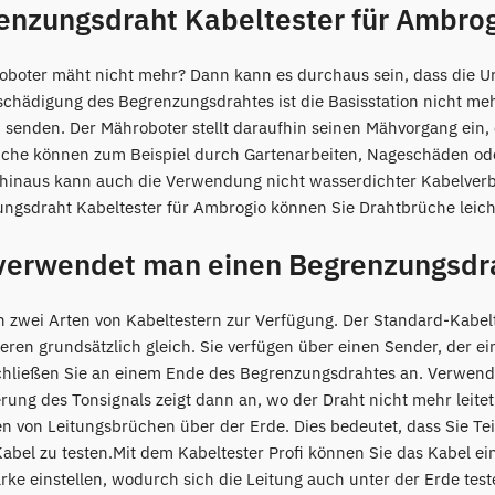
enzungsdraht Kabeltester für Ambro
oboter mäht nicht mehr? Dann kann es durchaus sein, dass die Ur
schädigung des Begrenzungsdrahtes ist die Basisstation nicht me
u senden. Der Mähroboter stellt daraufhin seinen Mähvorgang ein,
che können zum Beispiel durch Gartenarbeiten, Nageschäden oder
hinaus kann auch die Verwendung nicht wasserdichter Kabelverbi
ngsdraht Kabeltester für Ambrogio können Sie Drahtbrüche leicht
verwendet man einen Begrenzungsdra
n zwei Arten von Kabeltestern zur Verfügung. Der Standard-Kabel
ieren grundsätzlich gleich. Sie verfügen über einen Sender, der 
chließen Sie an einem Ende des Begrenzungsdrahtes an. Verwend
rung des Tonsignals zeigt dann an, wo der Draht nicht mehr leite
n von Leitungsbrüchen über der Erde. Dies bedeutet, dass Sie T
abel zu testen.Mit dem Kabeltester Profi können Sie das Kabel einf
ärke einstellen, wodurch sich die Leitung auch unter der Erde test