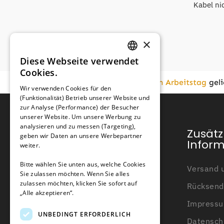
Kabel ni
×
Diese Webseite verwendet
GERMAN
Cookies.
FRENCH
Vor
16:00
bestellt,
am nächsten Arbeitstag
geli
Wir verwenden Cookies für den
(Funktionalität) Betrieb unserer Website und
GERMAN
zur Analyse (Performance) der Besucher
unserer Website. Um unsere Werbung zu
analysieren und zu messen (Targeting),
Kundendienst
Zusätz
geben wir Daten an unsere Werbepartner
Infor
weiter.
Mein Konto
Bitte wählen Sie unten aus, welche Cookies
Versand u
Sie zulassen möchten. Wenn Sie alles
Kundendienst
zulassen möchten, klicken Sie sofort auf
Rücksend
Kontakt
„Alle akzeptieren“.
Impress
Über uns
UNBEDINGT ERFORDERLICH
Datensch