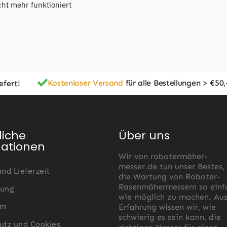
cht mehr funktioniert
Kostenloser Versand
für alle Bestellungen > €50,
efert!
liche
Über uns
mationen
Wir von robotermäher-
messer.de tun unser Bestes,
nd Lieferzeit
die Wartung von Roboter-
Rasenmähermessern so einf
ung
wie möglich zu machen. Au
um
Erfahrung wissen wir, wie
schwierig es sein kann, die
utz und Cookies