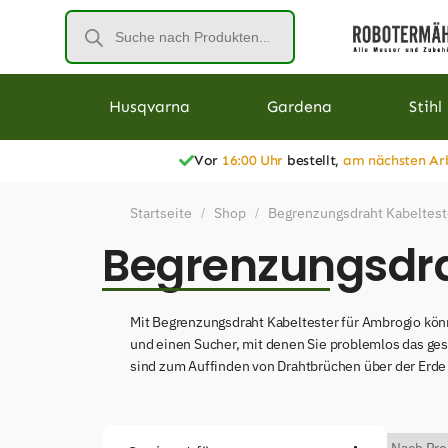
Husqvarna
Gardena
Stihl
Vor
16:00 Uhr
bestellt,
am nächsten Ar
Startseite
Shop
Begrenzungsdraht Kabeltest
/
/
Begrenzungsdra
Mit Begrenzungsdraht Kabeltester für Ambrogio kön
und einen Sucher, mit denen Sie problemlos das ges
sind zum Auffinden von Drahtbrüchen über der Erde