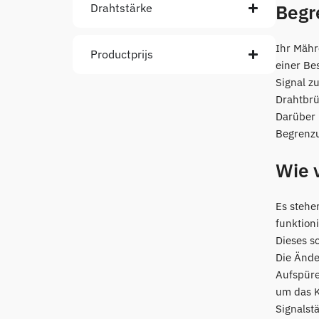
Begr
Drahtstärke
Ihr Mähr
Productprijs
einer Be
Signal z
Drahtbrü
Darüber 
Begrenzu
Wie 
Es stehe
funktion
Dieses s
Die Ände
Aufspüre
um das K
Signalst