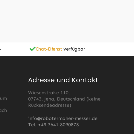
-
Chat-Dienst
verfügbar
Adresse und Kontakt
Wiesenstraße 110,
 um
07743, Jena, Deutschland (keine
Rücksendeadresse)
ach
s
info@robotermaher-messer.de
Tel. +49 3641 8090878