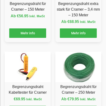
Begrenzungsdraht für
Begrenzungsdraht extra
Florabest Messer
Cramer – 150 Meter
stark für Cramer – 3,4 mm
Begrenzungsdraht
– 150 Meter
Ab
€
56.95
Inkl. MwSt
Flymo
Ab
€
68.95
Inkl. MwSt
Flymo Messer
Mehr info
Mehr info
Begrenzungsdraht
Fuxtec
Fuxtec Messer
Begrenzungsdraht
Garden Feelings
Garden Feelings Messer
Begrenzungsdraht
Begrenzungsdraht
Begrenzungsdraht für
Greenworks
Kabeltester für Cramer
Cramer – 250 Meter
Greenworks Messer
€
69.95
Ab
€
79.95
Inkl. MwSt
Inkl. MwSt
Begrenzungsdraht