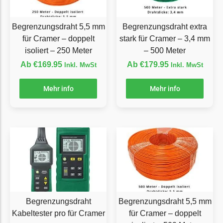
McCulloch
McCulloch Messer
Begrenzungsdraht 5,5 mm
Begrenzungsdraht extra
Begrenzungsdraht
für Cramer – doppelt
stark für Cramer – 3,4 mm
Medion
isoliert – 250 Meter
– 500 Meter
Ab
€
169.95
Ab
€
179.95
Inkl. MwSt
Inkl. MwSt
Medion Messer
Begrenzungsdraht
Mehr info
Mehr info
Mountfield
Mountfield Messer
Begrenzungsdraht
Mowox
Mowox Messer
Begrenzungsdraht
MTD
Begrenzungsdraht
Begrenzungsdraht 5,5 mm
Kabeltester pro für Cramer
für Cramer – doppelt
MTD Messer