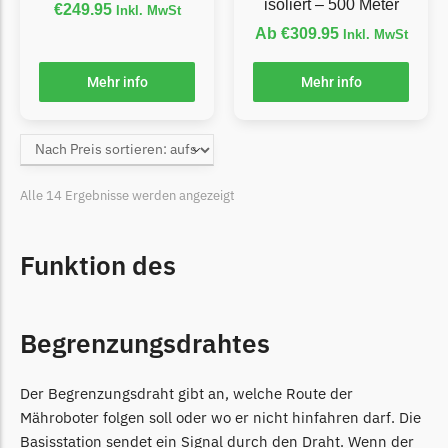
isoliert – 500 Meter
€
249.95
Inkl. MwSt
Begrenzungsdraht
Ab
€
309.95
Inkl. MwSt
NAC
Mehr info
Mehr info
NAC Messer
Begrenzungsdraht
Orbex
Orbex Messer
Alle 14 Ergebnisse werden angezeigt
Begrenzungsdraht
Philips
Funktion des
Philips Messer
Begrenzungsdraht
Begrenzungsdrahtes
Powerplus
Powerplus Messer
Der Begrenzungsdraht gibt an, welche Route der
Begrenzungsdraht
Mähroboter folgen soll oder wo er nicht hinfahren darf. Die
Basisstation sendet ein Signal durch den Draht. Wenn der