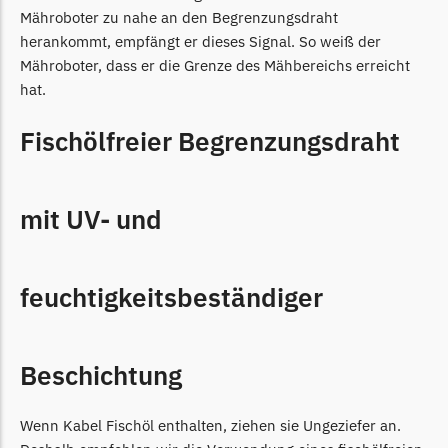
Powerworks
Mähroboter zu nahe an den Begrenzungsdraht
Powerworks Messer
herankommt, empfängt er dieses Signal. So weiß der
Begrenzungsdraht
Mähroboter, dass er die Grenze des Mähbereichs erreicht
hat.
Robomow
Robomow Messer
Fischölfreier Begrenzungsdraht
Begrenzungsdraht
Scheppach
mit UV- und
Scheppach Messer
Begrenzungsdraht
feuchtigkeitsbeständiger
Segway
Segway Navimow Messer
Beschichtung
Sunseeker
Sunseeker Messer
Wenn Kabel Fischöl enthalten, ziehen sie Ungeziefer an.
TECH Line