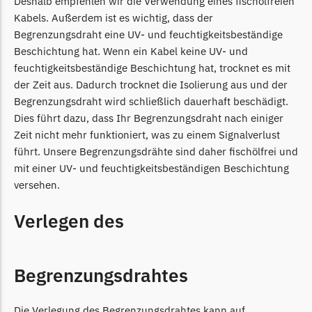
Deshalb empfehlen wir die Verwendung eines fischölfreien
Kabels. Außerdem ist es wichtig, dass der
TECH Line Messer
Begrenzungsdraht eine UV- und feuchtigkeitsbeständige
Begrenzungsdraht
Beschichtung hat. Wenn ein Kabel keine UV- und
Texas
feuchtigkeitsbeständige Beschichtung hat, trocknet es mit
der Zeit aus. Dadurch trocknet die Isolierung aus und der
Texas Messer
Begrenzungsdraht wird schließlich dauerhaft beschädigt.
Begrenzungsdraht
Dies führt dazu, dass Ihr Begrenzungsdraht nach einiger
Wiper
Zeit nicht mehr funktioniert, was zu einem Signalverlust
führt. Unsere Begrenzungsdrähte sind daher fischölfrei und
Wiper Messer
mit einer UV- und feuchtigkeitsbeständigen Beschichtung
Begrenzungsdraht
versehen.
WOLF-Garten
Verlegen des
Wolf-Garten Messer
Begrenzungsdraht
Begrenzungsdrahtes
Yardforce
Yardforce Messer
Die Verlegung des Begrenzungsdrahtes kann auf