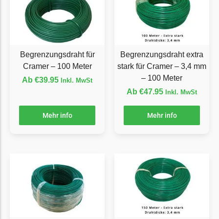
Ecovacs Messer
Einhell
Einhell Messer
Begrenzungsdraht für
Begrenzungsdraht extra
Begrenzungsdraht
Cramer – 100 Meter
stark für Cramer – 3,4 mm
– 100 Meter
Etesia
Ab
€
39.95
Inkl. MwSt
Ab
€
47.95
Inkl. MwSt
Etesia Messer
Begrenzungsdraht
Mehr info
Mehr info
Eufy
Eufy Messer
Ferrex
Ferrex Messer
Begrenzungsdraht
Florabest