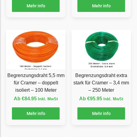
Mehr info
Mehr info
Grouw
Grouw Messer
Begrenzungsdraht
Güde
Güde Messer
Begrenzungsdraht
Honda
Begrenzungsdraht 5,5 mm
Begrenzungsdraht extra
Honda Messer
für Cramer – doppelt
stark für Cramer – 3,4 mm
Begrenzungsdraht
isoliert – 100 Meter
– 250 Meter
Ab
€
84.95
Ab
€
95.95
Inkl. MwSt
Inkl. MwSt
Kress
Kress Messer
Mehr info
Mehr info
Begrenzungsdraht
LandXcape