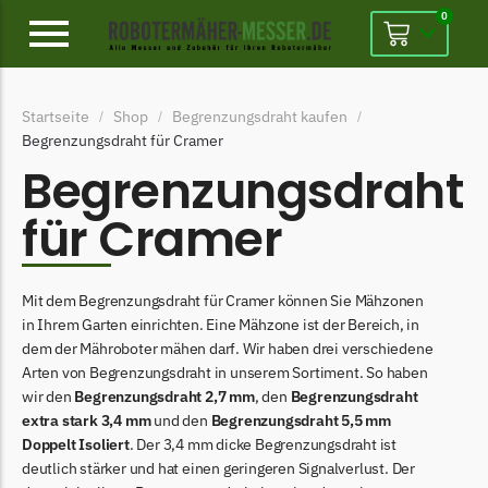
0
Alpina
Startseite
Shop
Begrenzungsdraht kaufen
/
/
/
Alpina Messer
Begrenzungsdraht für Cramer
Begrenzungsdraht
Begrenzungsdraht
Ambrogio
für Cramer
Ambrogio Messer
Begrenzungsdraht
Mit dem Begrenzungsdraht für Cramer können Sie Mähzonen
Belrobotics
in Ihrem Garten einrichten. Eine Mähzone ist der Bereich, in
dem der Mähroboter mähen darf. Wir haben drei verschiedene
Belrobotics Messer
Arten von Begrenzungsdraht in unserem Sortiment. So haben
Begrenzungsdraht
wir den
Begrenzungsdraht 2,7 mm
, den
Begrenzungsdraht
extra stark 3,4 mm
und den
Begrenzungsdraht 5,5 mm
Black & Decker
Doppelt Isoliert
. Der 3,4 mm dicke Begrenzungsdraht ist
Black & Decker Messer
deutlich stärker und hat einen geringeren Signalverlust. Der