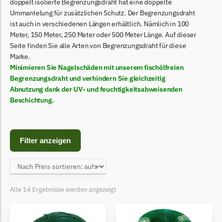
Begrenzungsdraht
doppelt isolierte Begrenzungsdraht hat eine doppelte
Ummantelung für zusätzlichen Schutz. Der Begrenzungsdraht
Bosch Indego
ist auch in verschiedenen Längen erhältlich. Nämlich in 100
Meter, 150 Meter, 250 Meter oder 500 Meter Länge. Auf dieser
Bosch Indego Messer
Seite finden Sie alle Arten von Begrenzungsdraht für diese
Begrenzungsdraht
Marke.
Minimieren Sie Nagelschäden mit unserem fischölfreien
Central Park
Begrenzungsdraht und verhindern Sie gleichzeitig
Central Park Messer
Abnutzung dank der UV- und feuchtigkeitsabweisenden
Begrenzungsdraht
Beschichtung.
Cramer
Cramer Messer
Filter anzeigen
Begrenzungsdraht
Cub Cadet
Cub Cadet Messer
Alle 14 Ergebnisse werden angezeigt
Begrenzungsdraht
Ecovacs