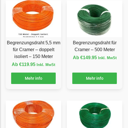
LandXcape Messer
Begrenzungsdraht
LawnBott
LawnBott Messer
Begrenzungsdraht
Begrenzungsdraht 5,5 mm
Begrenzungsdraht für
für Cramer – doppelt
Cramer – 500 Meter
Lizard
isoliert – 150 Meter
Ab
€
149.95
Inkl. MwSt
Lizard Messer
Ab
€
119.95
Inkl. MwSt
Begrenzungsdraht
Mehr info
Mehr info
LUX-Tools
LUX-Tools Messer
Begrenzungsdraht
Mammotion
Mammotion Messer