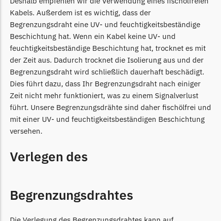
Deshalb empfehlen wir die Verwendung eines fischölfreien
Kabels. Außerdem ist es wichtig, dass der
TECH Line Messer
Begrenzungsdraht eine UV- und feuchtigkeitsbeständige
Begrenzungsdraht
Beschichtung hat. Wenn ein Kabel keine UV- und
Texas
feuchtigkeitsbeständige Beschichtung hat, trocknet es mit
der Zeit aus. Dadurch trocknet die Isolierung aus und der
Texas Messer
Begrenzungsdraht wird schließlich dauerhaft beschädigt.
Begrenzungsdraht
Dies führt dazu, dass Ihr Begrenzungsdraht nach einiger
Wiper
Zeit nicht mehr funktioniert, was zu einem Signalverlust
führt. Unsere Begrenzungsdrähte sind daher fischölfrei und
Wiper Messer
mit einer UV- und feuchtigkeitsbeständigen Beschichtung
Begrenzungsdraht
versehen.
WOLF-Garten
Verlegen des
Wolf-Garten Messer
Begrenzungsdraht
Begrenzungsdrahtes
Yardforce
Yardforce Messer
Die Verlegung des Begrenzungsdrahtes kann auf