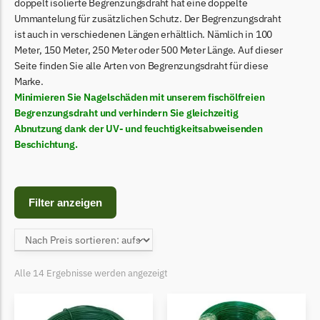
Begrenzungsdraht
doppelt isolierte Begrenzungsdraht hat eine doppelte
Ummantelung für zusätzlichen Schutz. Der Begrenzungsdraht
Bosch Indego
ist auch in verschiedenen Längen erhältlich. Nämlich in 100
Meter, 150 Meter, 250 Meter oder 500 Meter Länge. Auf dieser
Bosch Indego Messer
Seite finden Sie alle Arten von Begrenzungsdraht für diese
Begrenzungsdraht
Marke.
Minimieren Sie Nagelschäden mit unserem fischölfreien
Central Park
Begrenzungsdraht und verhindern Sie gleichzeitig
Central Park Messer
Abnutzung dank der UV- und feuchtigkeitsabweisenden
Begrenzungsdraht
Beschichtung.
Cramer
Cramer Messer
Filter anzeigen
Begrenzungsdraht
Cub Cadet
Cub Cadet Messer
Alle 14 Ergebnisse werden angezeigt
Begrenzungsdraht
Ecovacs