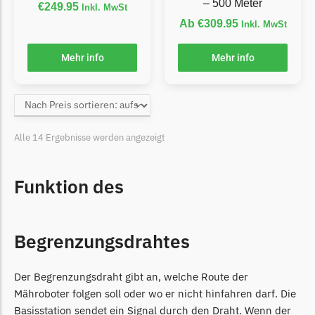
– 500 Meter
€
249.95
Inkl. MwSt
Begrenzungsdraht
Ab
€
309.95
Inkl. MwSt
NAC
Mehr info
Mehr info
NAC Messer
Begrenzungsdraht
Orbex
Orbex Messer
Alle 14 Ergebnisse werden angezeigt
Begrenzungsdraht
Philips
Funktion des
Philips Messer
Begrenzungsdraht
Begrenzungsdrahtes
Powerplus
Powerplus Messer
Der Begrenzungsdraht gibt an, welche Route der
Begrenzungsdraht
Mähroboter folgen soll oder wo er nicht hinfahren darf. Die
Basisstation sendet ein Signal durch den Draht. Wenn der