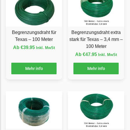
Ecovacs Messer
Einhell
Einhell Messer
Begrenzungsdraht für
Begrenzungsdraht extra
Begrenzungsdraht
Texas – 100 Meter
stark für Texas – 3,4 mm –
100 Meter
Etesia
Ab
€
39.95
Inkl. MwSt
Ab
€
47.95
Inkl. MwSt
Etesia Messer
Begrenzungsdraht
Mehr info
Mehr info
Eufy
Eufy Messer
Ferrex
Ferrex Messer
Begrenzungsdraht
Florabest