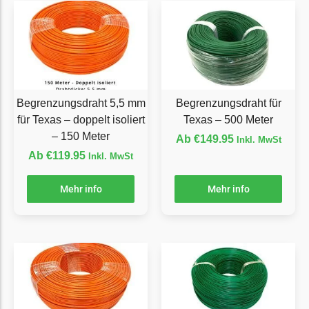
LandXcape Messer
Begrenzungsdraht
LawnBott
LawnBott Messer
Begrenzungsdraht
Begrenzungsdraht 5,5 mm
Begrenzungsdraht für
für Texas – doppelt isoliert
Texas – 500 Meter
Lizard
– 150 Meter
Ab
€
149.95
Inkl. MwSt
Lizard Messer
Ab
€
119.95
Inkl. MwSt
Begrenzungsdraht
Mehr info
Mehr info
LUX-Tools
LUX-Tools Messer
Begrenzungsdraht
Mammotion
Mammotion Messer