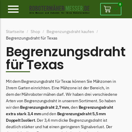
0
Alpina
Startseite
Shop
Begrenzungsdraht kaufen
/
/
/
Alpina Messer
Begrenzungsdraht für Texas
Begrenzungsdraht
Begrenzungsdraht
Ambrogio
für Texas
Ambrogio Messer
Begrenzungsdraht
Mit dem Begrenzungsdraht für Texas können Sie Mähzonen in
Belrobotics
Ihrem Garten einrichten. Eine Mähzone ist der Bereich, in
dem der Mähroboter mähen darf. Wir haben drei verschiedene
Belrobotics Messer
Arten von Begrenzungsdraht in unserem Sortiment. So haben
Begrenzungsdraht
wir den
Begrenzungsdraht 2,7 mm
, den
Begrenzungsdraht
extra stark 3,4 mm
und den
Begrenzungsdraht 5,5 mm
Black & Decker
Doppelt Isoliert
. Der 3,4 mm dicke Begrenzungsdraht ist
Black & Decker Messer
deutlich stärker und hat einen geringeren Signalverlust. Der