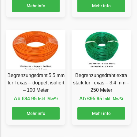
Mehr info
Mehr info
Grouw
Grouw Messer
Begrenzungsdraht
Güde
Güde Messer
Begrenzungsdraht
Honda
Begrenzungsdraht 5,5 mm
Begrenzungsdraht extra
Honda Messer
für Texas – doppelt isoliert
stark für Texas – 3,4 mm –
Begrenzungsdraht
– 100 Meter
250 Meter
Ab
€
84.95
Ab
€
95.95
Inkl. MwSt
Inkl. MwSt
Kress
Kress Messer
Mehr info
Mehr info
Begrenzungsdraht
LandXcape