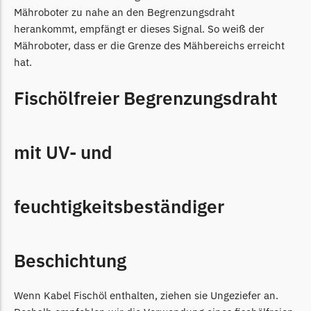
Powerworks
Mähroboter zu nahe an den Begrenzungsdraht
Powerworks Messer
herankommt, empfängt er dieses Signal. So weiß der
Begrenzungsdraht
Mähroboter, dass er die Grenze des Mähbereichs erreicht
hat.
Robomow
Robomow Messer
Fischölfreier Begrenzungsdraht
Begrenzungsdraht
Scheppach
mit UV- und
Scheppach Messer
Begrenzungsdraht
feuchtigkeitsbeständiger
Segway
Segway Navimow Messer
Beschichtung
Sunseeker
Sunseeker Messer
Wenn Kabel Fischöl enthalten, ziehen sie Ungeziefer an.
TECH Line