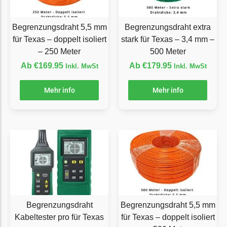
McCulloch
McCulloch Messer
Begrenzungsdraht 5,5 mm
Begrenzungsdraht extra
Begrenzungsdraht
für Texas – doppelt isoliert
stark für Texas – 3,4 mm –
Medion
– 250 Meter
500 Meter
Ab
€
169.95
Ab
€
179.95
Inkl. MwSt
Inkl. MwSt
Medion Messer
Begrenzungsdraht
Mehr info
Mehr info
Mountfield
Mountfield Messer
Begrenzungsdraht
Mowox
Mowox Messer
Begrenzungsdraht
MTD
Begrenzungsdraht
Begrenzungsdraht 5,5 mm
Kabeltester pro für Texas
für Texas – doppelt isoliert
MTD Messer