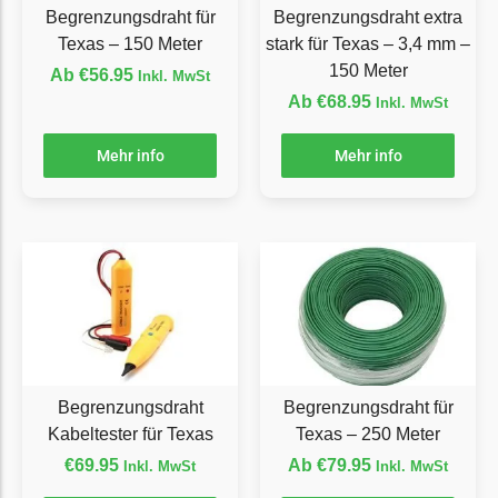
Begrenzungsdraht für
Begrenzungsdraht extra
Florabest Messer
Texas – 150 Meter
stark für Texas – 3,4 mm –
Begrenzungsdraht
150 Meter
Ab
€
56.95
Inkl. MwSt
Flymo
Ab
€
68.95
Inkl. MwSt
Flymo Messer
Mehr info
Mehr info
Begrenzungsdraht
Fuxtec
Fuxtec Messer
Begrenzungsdraht
Garden Feelings
Garden Feelings Messer
Begrenzungsdraht
Begrenzungsdraht
Begrenzungsdraht für
Greenworks
Kabeltester für Texas
Texas – 250 Meter
Greenworks Messer
€
69.95
Ab
€
79.95
Inkl. MwSt
Inkl. MwSt
Begrenzungsdraht