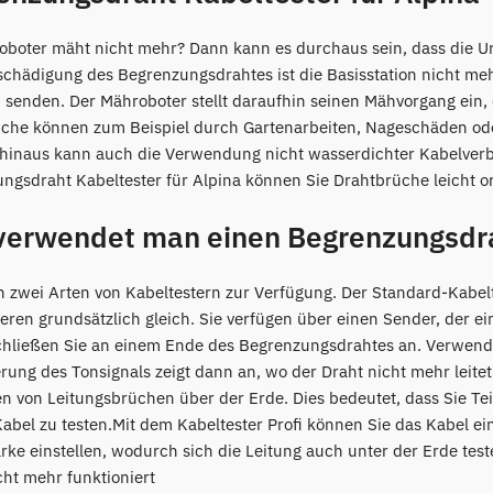
oboter mäht nicht mehr? Dann kann es durchaus sein, dass die Ur
schädigung des Begrenzungsdrahtes ist die Basisstation nicht me
u senden. Der Mähroboter stellt daraufhin seinen Mähvorgang ein,
che können zum Beispiel durch Gartenarbeiten, Nageschäden oder
hinaus kann auch die Verwendung nicht wasserdichter Kabelverbi
ngsdraht Kabeltester für Alpina können Sie Drahtbrüche leicht o
verwendet man einen Begrenzungsdra
n zwei Arten von Kabeltestern zur Verfügung. Der Standard-Kabel
ieren grundsätzlich gleich. Sie verfügen über einen Sender, der 
chließen Sie an einem Ende des Begrenzungsdrahtes an. Verwend
rung des Tonsignals zeigt dann an, wo der Draht nicht mehr leite
n von Leitungsbrüchen über der Erde. Dies bedeutet, dass Sie T
abel zu testen.Mit dem Kabeltester Profi können Sie das Kabel einf
ärke einstellen, wodurch sich die Leitung auch unter der Erde test
cht mehr funktioniert