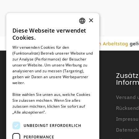
×
Diese Webseite verwendet
GERMAN
Cookies.
FRENCH
Vor
16:00
bestellt,
am nächsten Arbeitstag
geli
Wir verwenden Cookies für den
(Funktionalität) Betrieb unserer Website und
GERMAN
zur Analyse (Performance) der Besucher
unserer Website. Um unsere Werbung zu
analysieren und zu messen (Targeting),
Kundendienst
Zusätz
geben wir Daten an unsere Werbepartner
Infor
weiter.
Mein Konto
Bitte wählen Sie unten aus, welche Cookies
Versand u
Sie zulassen möchten. Wenn Sie alles
Kundendienst
zulassen möchten, klicken Sie sofort auf
Rücksend
Kontakt
„Alle akzeptieren“.
Impress
Über uns
UNBEDINGT ERFORDERLICH
Datensch
Wissensbasis
PERFORMANCE