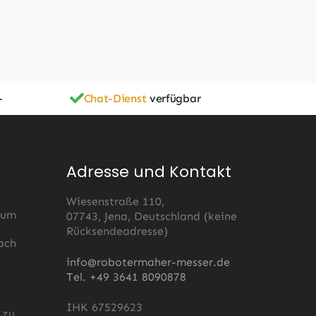
-
Chat-Dienst
verfügbar
Adresse und Kontakt
Wiesenstraße 110,
 um
07743, Jena, Deutschland (keine
Rücksendeadresse)
ach
s
info@robotermaher-messer.de
Tel. +49 3641 8090878
IHK 67529623
 zu