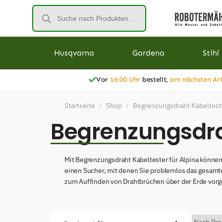
Husqvarna
Gardena
Stihl
Vor
16:00 Uhr
bestellt,
am nächsten Ar
Startseite
Shop
Begrenzungsdraht Kabeltest
/
/
Begrenzungsdrah
Mit Begrenzungsdraht Kabeltester für Alpina können
einen Sucher, mit denen Sie problemlos das gesamte
zum Auffinden von Drahtbrüchen über der Erde vorg