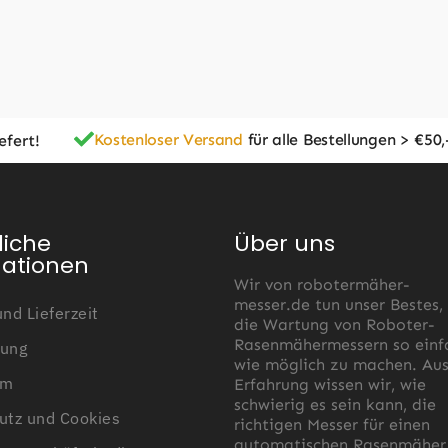
Kostenloser Versand
für alle Bestellungen > €50,
efert!
liche
Über uns
mationen
Wir von robotermäher-
messer.de tun unser Bestes,
nd Lieferzeit
die Wartung von Roboter-
Rasenmähermessern so einf
ung
wie möglich zu machen. Au
um
Erfahrung wissen wir, wie
schwierig es sein kann, die
utz und Cookies
richtigen Messer für einen
automatischen Rasenmäher