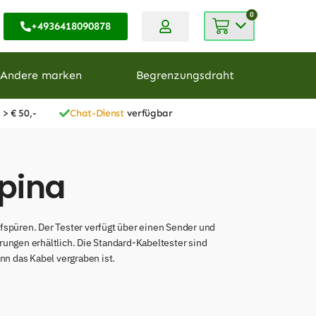
0
+4936418090878
Andere marken
Begrenzungsdraht
 > € 50,-
Chat-Dienst
verfügbar
lpina
fspüren. Der Tester verfügt über einen Sender und
ungen erhältlich. Die Standard-Kabeltester sind
n das Kabel vergraben ist.