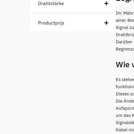
Drahtstärke
Ihr Mähr
einer Be
Productprijs
Signal z
Drahtbrü
Darüber 
Begrenzu
Wie 
Es stehe
funktion
Dieses s
Die Ände
Aufspüre
um das K
Signalst
Kabel ni