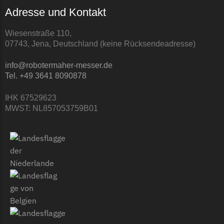
LandXcape Messer
Adresse und Kontakt
Begrenzungsdraht
Wiesenstraße 110,
LawnBott
07743, Jena, Deutschland (keine Rücksendeadresse)
LawnBott Messer
info@robotermaher-messer.de
Begrenzungsdraht
Tel. +49 3641 8090878
Lizard
IHK 67529623
Lizard Messer
MWST: NL857053759B01
Begrenzungsdraht
LUX-Tools
LUX-Tools Messer
Begrenzungsdraht
Mammotion
Mammotion Messer