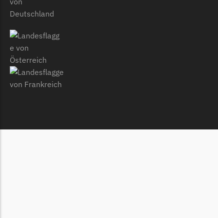
McCulloch
McCulloch Messer
Begrenzungsdraht
Medion
Medion Messer
Begrenzungsdraht
Mountfield
Mountfield Messer
Begrenzungsdraht
Mowox
Mowox Messer
Begrenzungsdraht
MTD
MTD Messer