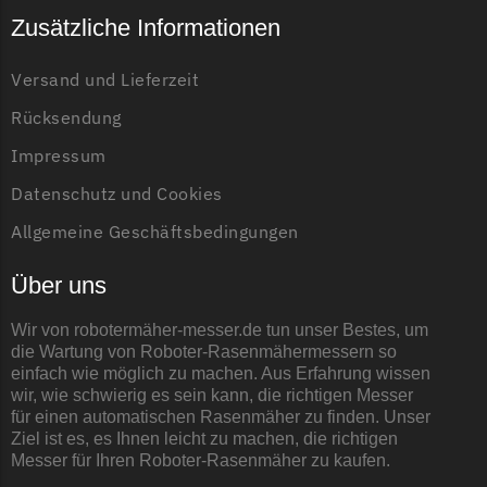
Zusätzliche Informationen
Grouw
Grouw Messer
Versand und Lieferzeit
Begrenzungsdraht
Rücksendung
Güde
Impressum
Güde Messer
Datenschutz und Cookies
Begrenzungsdraht
Allgemeine Geschäftsbedingungen
Honda
Über uns
Honda Messer
Begrenzungsdraht
Wir von robotermäher-messer.de tun unser Bestes, um
die Wartung von Roboter-Rasenmähermessern so
Kress
einfach wie möglich zu machen. Aus Erfahrung wissen
wir, wie schwierig es sein kann, die richtigen Messer
Kress Messer
für einen automatischen Rasenmäher zu finden. Unser
Begrenzungsdraht
Ziel ist es, es Ihnen leicht zu machen, die richtigen
Messer für Ihren Roboter-Rasenmäher zu kaufen.
LandXcape