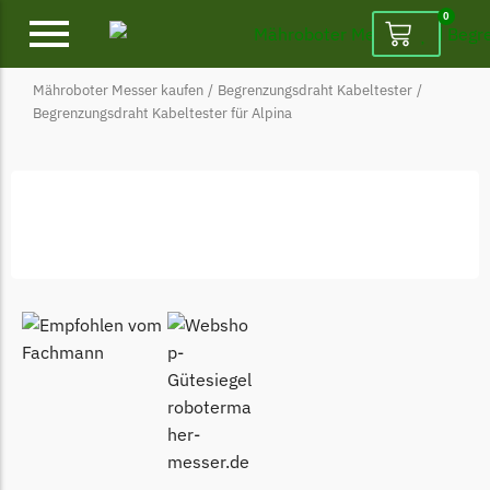
0
Mähroboter Messer kaufen
/
Begrenzungsdraht Kabeltester
/
Alpina
Begrenzungsdraht Kabeltester für Alpina
Alpina Messer
Begrenzungsdraht
Ambrogio
Ambrogio Messer
Begrenzungsdraht
Belrobotics
Belrobotics Messer
Begrenzungsdraht
Black & Decker
Black & Decker Messer