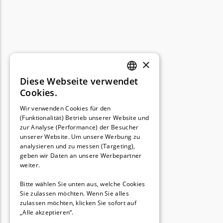
Powerworks
Powerworks Messer
Begrenzungsdraht
Robomow
×
Robomow Messer
Begrenzungsdraht
Diese Webseite verwendet
GERMAN
Cookies.
Scheppach
FRENCH
Wir verwenden Cookies für den
Scheppach Messer
(Funktionalität) Betrieb unserer Website und
GERMAN
zur Analyse (Performance) der Besucher
Begrenzungsdraht
unserer Website. Um unsere Werbung zu
analysieren und zu messen (Targeting),
Segway
geben wir Daten an unsere Werbepartner
Segway Navimow Messer
weiter.
Bitte wählen Sie unten aus, welche Cookies
Sunseeker
Sie zulassen möchten. Wenn Sie alles
Sunseeker Messer
zulassen möchten, klicken Sie sofort auf
„Alle akzeptieren“.
TECH Line