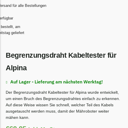
Begrenzungsdraht
ersand für alle Bestellungen
Bosch Indego
erfügbar
Bosch Indego Messer
 bestellt, am
Begrenzungsdraht
tstag geliefert
Central Park
Central Park Messer
Begrenzungsdraht Kabeltester für
Begrenzungsdraht
Alpina
Cramer
Cramer Messer
Auf Lager - Lieferung am nächsten Werktag!
Begrenzungsdraht
Der Begrenzungsdraht Kabeltester für Alpina wurde entwickelt,
Cub Cadet
um einen Bruch des Begrenzungsdrahtes einfach zu erkennen.
Auf diese Weise wissen Sie schnell, welcher Teil des Kabels
Cub Cadet Messer
ausgetauscht werden muss, damit der Mähroboter weiter
Begrenzungsdraht
mähen kann.
Ecovacs