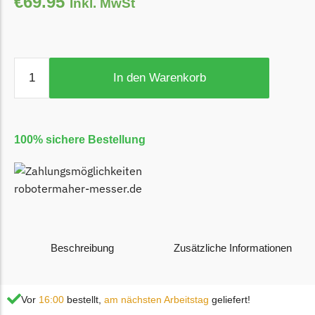
€
69.95
Inkl. MwSt
Ecovacs Messer
Einhell
Einhell Messer
In den Warenkorb
Begrenzungsdraht
Etesia
Etesia Messer
100% sichere Bestellung
Begrenzungsdraht
Eufy
Eufy Messer
Ferrex
Beschreibung
Zusätzliche Informationen
Ferrex Messer
Begrenzungsdraht
Vor
16:00
bestellt,
am nächsten Arbeitstag
geliefert!
Florabest