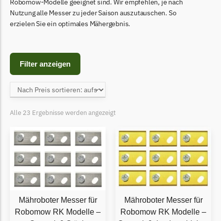
Begrenzungsdraht
Robomow-Modelle geeignet sind. Wir empfehlen, je nach
Nutzung alle Messer zu jeder Saison auszutauschen. So
Bosch Indego
erzielen Sie ein optimales Mähergebnis.
Bosch Indego Messer
Begrenzungsdraht
Filter anzeigen
Central Park
Central Park Messer
Begrenzungsdraht
Alle 23 Ergebnisse werden angezeigt
Cramer
Cramer Messer
Begrenzungsdraht
Cub Cadet
Cub Cadet Messer
Begrenzungsdraht
Mähroboter Messer für
Mähroboter Messer für
Robomow RK Modelle –
Robomow RK Modelle –
Ecovacs