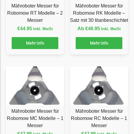
LandXcape Messer
Mähroboter Messer für
Mähroboter Messer für
Begrenzungsdraht
Robomow RT Modelle – 2
Robomow RK Modelle –
Messer
Satz mit 30 titanbeschichtet
LawnBott
€
44.95
Ab
€
46.95
Inkl. MwSt
Inkl. MwSt
LawnBott Messer
Begrenzungsdraht
Mehr info
Mehr info
Lizard
Lizard Messer
Begrenzungsdraht
LUX-Tools
LUX-Tools Messer
Begrenzungsdraht
Mähroboter Messer für
Mähroboter Messer für
Mammotion
Robomow MC Modelle – 1
Robomow RC Modelle – 1
Mammotion Messer
Messer
Messer
€
47.95
€
47.95