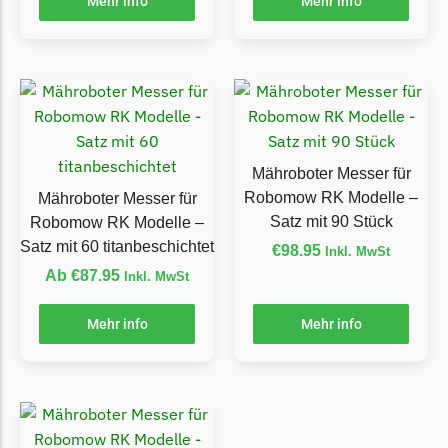
Mehr info
Mehr info
TECH Line Messer
Begrenzungsdraht
Texas
Texas Messer
Begrenzungsdraht
Mähroboter Messer für
Wiper
Robomow RK Modelle –
Mähroboter Messer für
Satz mit 90 Stück
Robomow RK Modelle –
Wiper Messer
Satz mit 60 titanbeschichtet
€
98.95
Inkl. MwSt
Begrenzungsdraht
Ab
€
87.95
Inkl. MwSt
WOLF-Garten
Mehr info
Mehr info
Wolf-Garten Messer
Begrenzungsdraht
Yardforce
Yardforce Messer