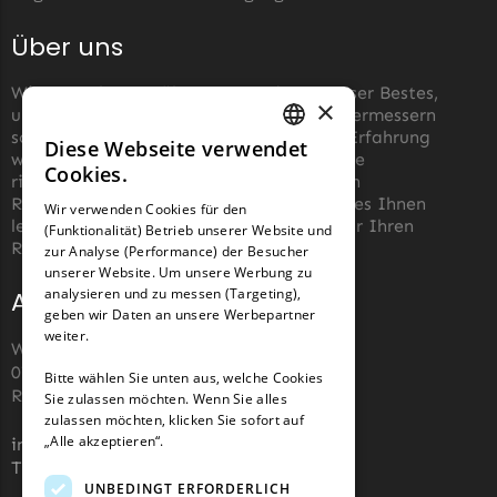
Über uns
Wir von robotermäher-messer.de tun unser Bestes,
×
um die Wartung von Roboter-Rasenmähermessern
so einfach wie möglich zu machen. Aus Erfahrung
Diese Webseite verwendet
GERMAN
wissen wir, wie schwierig es sein kann, die
Cookies.
richtigen Messer für einen automatischen
FRENCH
Rasenmäher zu finden. Unser Ziel ist es, es Ihnen
Wir verwenden Cookies für den
leicht zu machen, die richtigen Messer für Ihren
(Funktionalität) Betrieb unserer Website und
GERMAN
Roboter-Rasenmäher zu kaufen.
zur Analyse (Performance) der Besucher
unserer Website. Um unsere Werbung zu
analysieren und zu messen (Targeting),
Adresse und Kontakt
geben wir Daten an unsere Werbepartner
weiter.
Wiesenstraße 110,
07743, Jena, Deutschland (keine
Bitte wählen Sie unten aus, welche Cookies
Rücksendeadresse)
Sie zulassen möchten. Wenn Sie alles
zulassen möchten, klicken Sie sofort auf
„Alle akzeptieren“.
info@robotermaher-messer.de
Tel. +49 3641 8090878
UNBEDINGT ERFORDERLICH