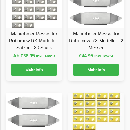
Grouw
Grouw Messer
Begrenzungsdraht
Mähroboter Messer für
Mähroboter Messer für
Güde
Robomow RK Modelle –
Robomow RX Modelle – 2
Satz mit 30 Stück
Messer
Güde Messer
Begrenzungsdraht
Ab
€
38.95
€
44.95
Inkl. MwSt
Inkl. MwSt
Honda
Mehr info
Mehr info
Honda Messer
Begrenzungsdraht
Kress
Kress Messer
Begrenzungsdraht
LandXcape