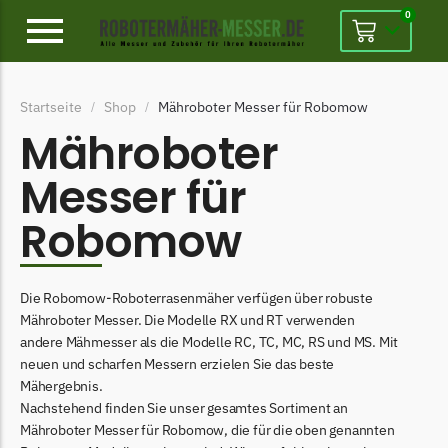
0
Alpina
Startseite
Shop
Mähroboter Messer für Robomow
/
/
Alpina Messer
Mähroboter
Begrenzungsdraht
Messer für
Ambrogio
Robomow
Ambrogio Messer
Begrenzungsdraht
Belrobotics
Die Robomow-Roboterrasenmäher verfügen über robuste
Mähroboter Messer. Die Modelle RX und RT verwenden
Belrobotics Messer
andere Mähmesser als die Modelle RC, TC, MC, RS und MS. Mit
Begrenzungsdraht
neuen und scharfen Messern erzielen Sie das beste
Mähergebnis.
Black & Decker
Nachstehend finden Sie unser gesamtes Sortiment an
Black & Decker Messer
Mähroboter Messer für Robomow, die für die oben genannten