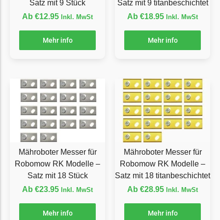
Satz mit 9 Stück
Satz mit 9 titanbeschichtet
Ecovacs Messer
Ab
€
12.95
Ab
€
18.95
Inkl. MwSt
Inkl. MwSt
Einhell
Mehr info
Mehr info
Einhell Messer
Begrenzungsdraht
Etesia
Etesia Messer
Begrenzungsdraht
Eufy
Eufy Messer
Mähroboter Messer für
Mähroboter Messer für
Robomow RK Modelle –
Robomow RK Modelle –
Ferrex
Satz mit 18 Stück
Satz mit 18 titanbeschichtet
Ferrex Messer
Ab
€
23.95
Ab
€
28.95
Inkl. MwSt
Inkl. MwSt
Begrenzungsdraht
Florabest
Mehr info
Mehr info