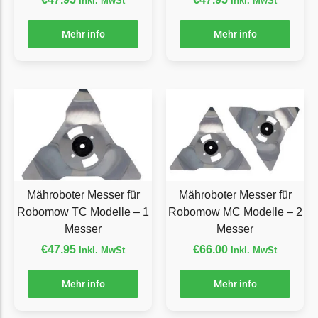
Inkl. MwSt
Inkl. MwSt
McCulloch
McCulloch Messer
Mehr info
Mehr info
Begrenzungsdraht
Medion
Medion Messer
Begrenzungsdraht
Mountfield
Mountfield Messer
Begrenzungsdraht
Mähroboter Messer für
Mähroboter Messer für
Robomow TC Modelle – 1
Robomow MC Modelle – 2
Mowox
Messer
Messer
Mowox Messer
€
47.95
€
66.00
Inkl. MwSt
Inkl. MwSt
Begrenzungsdraht
MTD
Mehr info
Mehr info
MTD Messer