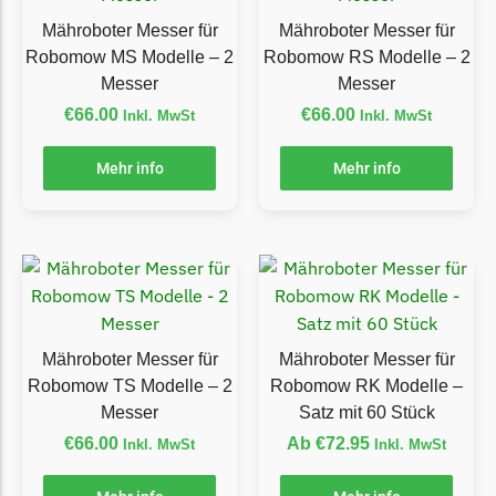
Powerworks
Mähroboter Messer für
Mähroboter Messer für
Powerworks Messer
Robomow MS Modelle – 2
Robomow RS Modelle – 2
Begrenzungsdraht
Messer
Messer
Robomow
€
66.00
€
66.00
Inkl. MwSt
Inkl. MwSt
Robomow Messer
Mehr info
Mehr info
Begrenzungsdraht
Scheppach
Scheppach Messer
Begrenzungsdraht
Segway
Mähroboter Messer für
Mähroboter Messer für
Segway Navimow Messer
Robomow TS Modelle – 2
Robomow RK Modelle –
Sunseeker
Messer
Satz mit 60 Stück
€
66.00
Ab
€
72.95
Inkl. MwSt
Inkl. MwSt
Sunseeker Messer
TECH Line