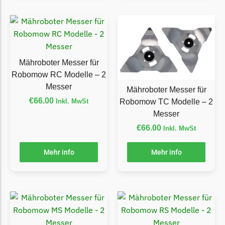
Begrenzungsdraht
NAC
NAC Messer
Begrenzungsdraht
Mähroboter Messer für
Robomow RC Modelle – 2
Orbex
Messer
Mähroboter Messer für
Orbex Messer
€
66.00
Inkl. MwSt
Robomow TC Modelle – 2
Begrenzungsdraht
Messer
Philips
€
66.00
Inkl. MwSt
Philips Messer
Mehr info
Mehr info
Begrenzungsdraht
Powerplus
Powerplus Messer
Begrenzungsdraht