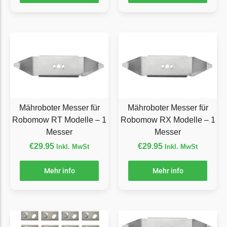
Florabest Messer
Begrenzungsdraht
Flymo
Flymo Messer
Begrenzungsdraht
Fuxtec
Mähroboter Messer für
Mähroboter Messer für
Fuxtec Messer
Robomow RT Modelle – 1
Robomow RX Modelle – 1
Begrenzungsdraht
Messer
Messer
Garden Feelings
€
29.95
€
29.95
Inkl. MwSt
Inkl. MwSt
Garden Feelings Messer
Mehr info
Mehr info
Begrenzungsdraht
Greenworks
Greenworks Messer
Begrenzungsdraht