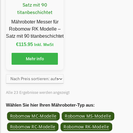
Begrenzungsdraht
Zoef Robot
Mähroboter Messer für
Zoef Robot Messer
Robomow RK Modelle –
Begrenzungsdraht
Satz mit 90 titanbeschichtet
€
115.95
Inkl. MwSt
Mehr info
Alle 23 Ergebnisse werden angezeigt
Wählen Sie hier Ihren Mähroboter-Typ aus:
Robomow MC-Modelle
Robomow MS-Modelle
Robomow RC-Modelle
Robomow RK-Modelle