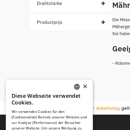
Mähr
Drahtstärke
Die Mess
Productprijs
Mähergeb
Sie habe
Geeig
- Robom
×
Diese Webseite verwendet
GERMAN
Cookies.
FRENCH
Vor
16:00
bestellt,
am nächsten Arbeitstag
geli
Wir verwenden Cookies für den
(Funktionalität) Betrieb unserer Website und
GERMAN
zur Analyse (Performance) der Besucher
unserer Website. Um unsere Werbung zu