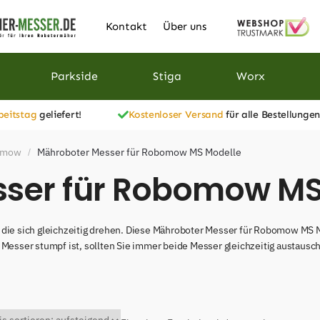
Kontakt
Über uns
Parkside
Stiga
Worx
beitstag
geliefert!
Kostenloser Versand
für alle Bestellungen
bomow
Mähroboter Messer für Robomow MS Modelle
/
ser für Robomow MS
e sich gleichzeitig drehen. Diese Mähroboter Messer für Robomow MS 
n Messer stumpf ist, sollten Sie immer beide Messer gleichzeitig austa