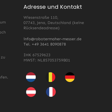
Adresse und Kontakt
Wiesenstraße 110,
 um
07743, Jena, Deutschland (keine
Rücksendeadresse)
ach
s
info@robotermaher-messer.de
Tel. +49 3641 8090878
IHK 67529623
 zu
MWST: NL857053759B01
fen.