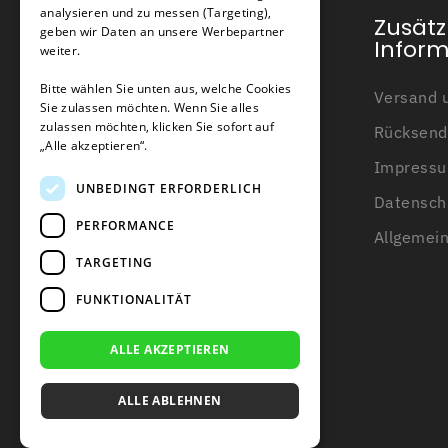
analysieren und zu messen (Targeting),
Kundendienst
Zusätz
geben wir Daten an unsere Werbepartner
Infor
weiter.
Mein Konto
Bitte wählen Sie unten aus, welche Cookies
Versand u
Sie zulassen möchten. Wenn Sie alles
Kundendienst
zulassen möchten, klicken Sie sofort auf
Rücksend
Kontakt
„Alle akzeptieren“.
Impress
Über uns
UNBEDINGT ERFORDERLICH
Datensch
Wissensbasis
PERFORMANCE
Allgemei
Beratung zum Begrenzungsdraht
TARGETING
Blogs
FUNKTIONALITÄT
ALLE AKZEPTIEREN
ALLE ABLEHNEN