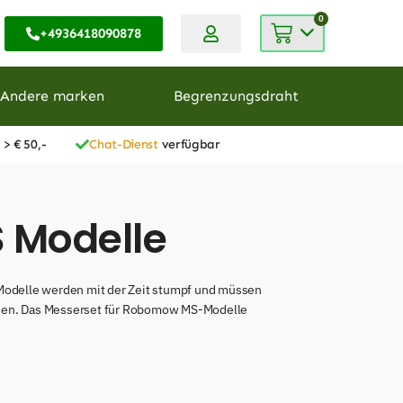
0
+4936418090878
Andere marken
Begrenzungsdraht
 > € 50,-
Chat-Dienst
verfügbar
 Modelle
Modelle werden mit der Zeit stumpf und müssen
uschen. Das Messerset für Robomow MS-Modelle