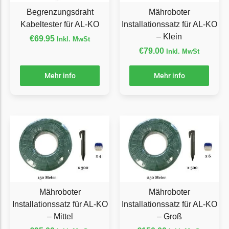
Begrenzungsdraht
Mähroboter
Ecovacs Messer
Kabeltester für AL-KO
Installationssatz für AL-KO
Einhell
– Klein
€
69.95
Inkl. MwSt
Einhell Messer
€
79.00
Inkl. MwSt
Begrenzungsdraht
Mehr info
Mehr info
Etesia
Etesia Messer
Begrenzungsdraht
Eufy
Eufy Messer
Ferrex
Ferrex Messer
Mähroboter
Mähroboter
Begrenzungsdraht
Installationssatz für AL-KO
Installationssatz für AL-KO
– Mittel
– Groß
Florabest