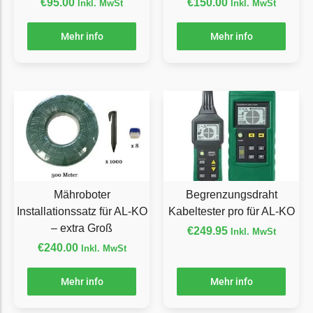
€
95.00
€
150.00
Inkl. MwSt
Inkl. MwSt
Florabest Messer
Begrenzungsdraht
Mehr info
Mehr info
Flymo
Flymo Messer
Begrenzungsdraht
Fuxtec
Fuxtec Messer
Begrenzungsdraht
Mähroboter
Begrenzungsdraht
Garden Feelings
Installationssatz für AL-KO
Kabeltester pro für AL-KO
Garden Feelings Messer
– extra Groß
€
249.95
Inkl. MwSt
Begrenzungsdraht
€
240.00
Inkl. MwSt
Greenworks
Mehr info
Mehr info
Greenworks Messer
Begrenzungsdraht