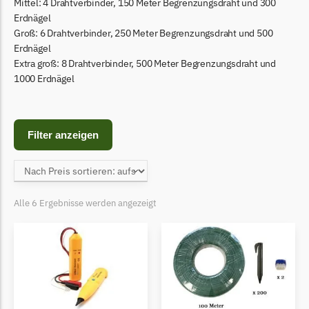
Begrenzungsdraht
Mittel: 4 Drahtverbinder, 150 Meter Begrenzungsdraht und 300
Erdnägel
Bosch Indego
Groß: 6 Drahtverbinder, 250 Meter Begrenzungsdraht und 500
Erdnägel
Bosch Indego Messer
Extra groß: 8 Drahtverbinder, 500 Meter Begrenzungsdraht und
Begrenzungsdraht
1000 Erdnägel
Central Park
Central Park Messer
Filter anzeigen
Begrenzungsdraht
Cramer
Cramer Messer
Alle 6 Ergebnisse werden angezeigt
Begrenzungsdraht
Cub Cadet
Cub Cadet Messer
Begrenzungsdraht
Ecovacs