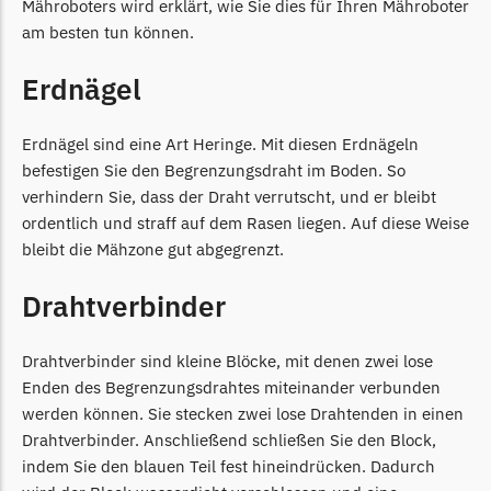
Mähroboters wird erklärt, wie Sie dies für Ihren Mähroboter
LandXcape Messer
am besten tun können.
Begrenzungsdraht
Erdnägel
LawnBott
LawnBott Messer
Erdnägel sind eine Art Heringe. Mit diesen Erdnägeln
Begrenzungsdraht
befestigen Sie den Begrenzungsdraht im Boden. So
Lizard
verhindern Sie, dass der Draht verrutscht, und er bleibt
ordentlich und straff auf dem Rasen liegen. Auf diese Weise
Lizard Messer
bleibt die Mähzone gut abgegrenzt.
Begrenzungsdraht
Drahtverbinder
LUX-Tools
LUX-Tools Messer
Drahtverbinder sind kleine Blöcke, mit denen zwei lose
Begrenzungsdraht
Enden des Begrenzungsdrahtes miteinander verbunden
Mammotion
werden können. Sie stecken zwei lose Drahtenden in einen
Drahtverbinder. Anschließend schließen Sie den Block,
Mammotion Messer
indem Sie den blauen Teil fest hineindrücken. Dadurch