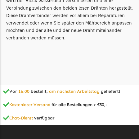
wird der Block wasserdicht verschlossen und eine
McCulloch
Verbindung zwischen den beiden losen Drähten hergestellt.
McCulloch Messer
Diese Drahtverbinder werden vor allem bei Reparaturen
Begrenzungsdraht
verwendet oder wenn Sie später den Mähbereich anpassen
möchten und der alte und der neue Draht miteinander
Medion
verbunden werden müssen.
Medion Messer
Begrenzungsdraht
Mountfield
Mountfield Messer
Begrenzungsdraht
Vor
16:00
bestellt,
am nächsten Arbeitstag
geliefert!
Mowox
Mowox Messer
Kostenloser Versand
für alle Bestellungen > €50,-
Begrenzungsdraht
Chat-Dienst
verfügbar
MTD
MTD Messer