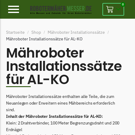
0
Alpina
Startseite
Shop
Mähroboter Installationssätze
/
/
/
Alpina Messer
Mähroboter Installationssätze für AL-KO
Begrenzungsdraht
Mähroboter
Ambrogio
Installationssätze
Ambrogio Messer
für AL-KO
Begrenzungsdraht
Belrobotics
Mähroboter Installationssätze enthalten alle Teile, die zum
Belrobotics Messer
Neuanlegen oder Erweitern eines Mähbereichs erforderlich
Begrenzungsdraht
sind.
Inhalt der Mähroboter Installationssätze für AL-KO:
Black & Decker
Klein: 2 Drahtverbinder, 100 Meter Begrenzungsdraht und 200
Black & Decker Messer
Erdnägel