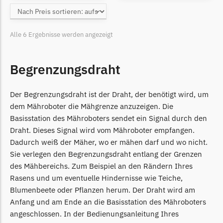
Grouw
Grouw Messer
Alle 6 Ergebnisse werden angezeigt
Begrenzungsdraht
Begrenzungsdraht
Güde
Güde Messer
Der Begrenzungsdraht ist der Draht, der benötigt wird, um
Begrenzungsdraht
dem Mähroboter die Mähgrenze anzuzeigen. Die
Honda
Basisstation des Mähroboters sendet ein Signal durch den
Draht. Dieses Signal wird vom Mähroboter empfangen.
Honda Messer
Dadurch weiß der Mäher, wo er mähen darf und wo nicht.
Begrenzungsdraht
Sie verlegen den Begrenzungsdraht entlang der Grenzen
Kress
des Mähbereichs. Zum Beispiel an den Rändern Ihres
Rasens und um eventuelle Hindernisse wie Teiche,
Kress Messer
Blumenbeete oder Pflanzen herum. Der Draht wird am
Begrenzungsdraht
Anfang und am Ende an die Basisstation des Mähroboters
LandXcape
angeschlossen. In der Bedienungsanleitung Ihres