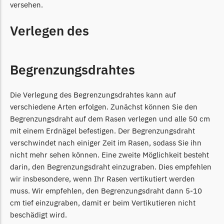
versehen.
TECH Line Messer
Verlegen des
Begrenzungsdraht
Texas
Texas Messer
Begrenzungsdrahtes
Begrenzungsdraht
Die Verlegung des Begrenzungsdrahtes kann auf
Wiper
verschiedene Arten erfolgen. Zunächst können Sie den
Wiper Messer
Begrenzungsdraht auf dem Rasen verlegen und alle 50 cm
Begrenzungsdraht
mit einem Erdnägel befestigen. Der Begrenzungsdraht
verschwindet nach einiger Zeit im Rasen, sodass Sie ihn
WOLF-Garten
nicht mehr sehen können. Eine zweite Möglichkeit besteht
Wolf-Garten Messer
darin, den Begrenzungsdraht einzugraben. Dies empfehlen
Begrenzungsdraht
wir insbesondere, wenn Ihr Rasen vertikutiert werden
muss. Wir empfehlen, den Begrenzungsdraht dann 5-10
Yardforce
cm tief einzugraben, damit er beim Vertikutieren nicht
Yardforce Messer
beschädigt wird.