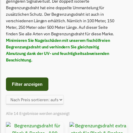
Begrenzungsdraht
geringeren Signalverlust. Der doppelt isolierte
Begrenzungsdraht hat eine doppelte Ummantelung für
Bosch Indego
zusätzlichen Schutz. Der Begrenzungsdraht ist auch in
verschiedenen Längen erhältlich. Nämlich in 100 Meter, 150
Bosch Indego Messer
Meter, 250 Meter oder 500 Meter Länge. Auf dieser Seite
Begrenzungsdraht
finden Sie alle Arten von Begrenzungsdraht für diese Marke.
Minimieren Sie Nagelschäden mit unserem fischölfreien
Central Park
Begrenzungsdraht und verhindern Sie gleichzeitig
Central Park Messer
Abnutzung dank der UV- und feuchtigkeitsabweisenden
Begrenzungsdraht
Beschichtung.
Cramer
Cramer Messer
Filter anzeigen
Begrenzungsdraht
Cub Cadet
Cub Cadet Messer
Alle 14 Ergebnisse werden angezeigt
Begrenzungsdraht
Ecovacs