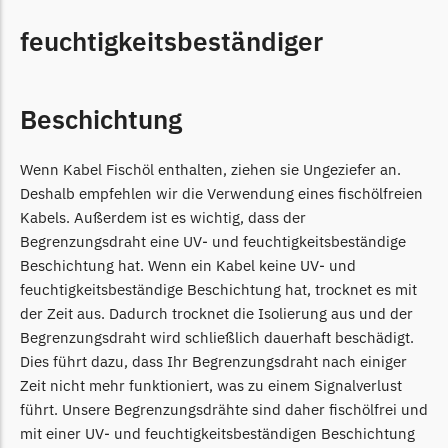
Powerworks
feuchtigkeitsbeständiger
Powerworks Messer
Begrenzungsdraht
Robomow
Beschichtung
Robomow Messer
Begrenzungsdraht
Wenn Kabel Fischöl enthalten, ziehen sie Ungeziefer an.
Deshalb empfehlen wir die Verwendung eines fischölfreien
Scheppach
Kabels. Außerdem ist es wichtig, dass der
Scheppach Messer
Begrenzungsdraht eine UV- und feuchtigkeitsbeständige
Begrenzungsdraht
Beschichtung hat. Wenn ein Kabel keine UV- und
feuchtigkeitsbeständige Beschichtung hat, trocknet es mit
Segway
der Zeit aus. Dadurch trocknet die Isolierung aus und der
Segway Navimow Messer
Begrenzungsdraht wird schließlich dauerhaft beschädigt.
Dies führt dazu, dass Ihr Begrenzungsdraht nach einiger
Sunseeker
Zeit nicht mehr funktioniert, was zu einem Signalverlust
Sunseeker Messer
führt. Unsere Begrenzungsdrähte sind daher fischölfrei und
mit einer UV- und feuchtigkeitsbeständigen Beschichtung
TECH Line