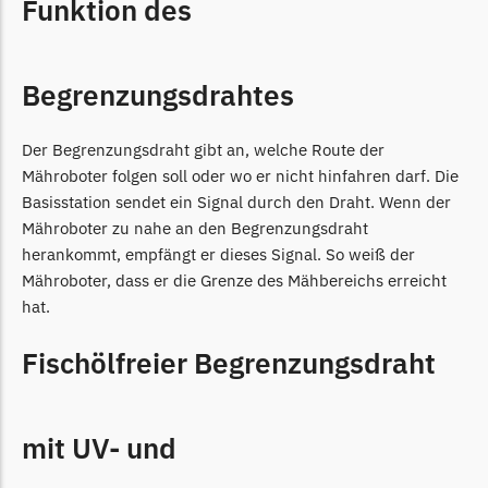
Funktion des
Begrenzungsdraht
NAC
Begrenzungsdrahtes
NAC Messer
Begrenzungsdraht
Der Begrenzungsdraht gibt an, welche Route der
Orbex
Mähroboter folgen soll oder wo er nicht hinfahren darf. Die
Orbex Messer
Basisstation sendet ein Signal durch den Draht. Wenn der
Mähroboter zu nahe an den Begrenzungsdraht
Begrenzungsdraht
herankommt, empfängt er dieses Signal. So weiß der
Philips
Mähroboter, dass er die Grenze des Mähbereichs erreicht
hat.
Philips Messer
Begrenzungsdraht
Fischölfreier Begrenzungsdraht
Powerplus
Powerplus Messer
mit UV- und
Begrenzungsdraht