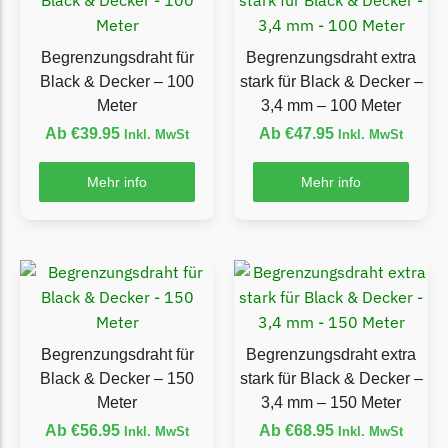
Ecovacs Messer
Begrenzungsdraht für
Begrenzungsdraht extra
Einhell
Black & Decker – 100
stark für Black & Decker –
Einhell Messer
Meter
3,4 mm – 100 Meter
Begrenzungsdraht
Ab
€
39.95
Ab
€
47.95
Inkl. MwSt
Inkl. MwSt
Etesia
Mehr info
Mehr info
Etesia Messer
Begrenzungsdraht
Eufy
Eufy Messer
Ferrex
Begrenzungsdraht für
Begrenzungsdraht extra
Ferrex Messer
Black & Decker – 150
stark für Black & Decker –
Begrenzungsdraht
Meter
3,4 mm – 150 Meter
Ab
€
56.95
Ab
€
68.95
Inkl. MwSt
Inkl. MwSt
Florabest