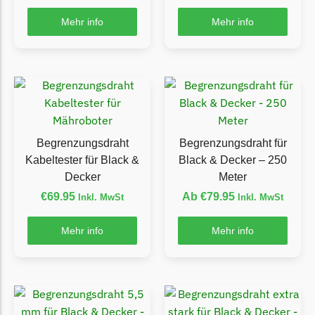
Florabest Messer
Mehr info
Mehr info
Begrenzungsdraht
Flymo
Flymo Messer
Begrenzungsdraht
Fuxtec
Begrenzungsdraht
Begrenzungsdraht für
Fuxtec Messer
Kabeltester für Black &
Black & Decker – 250
Begrenzungsdraht
Decker
Meter
€
69.95
Ab
€
79.95
Inkl. MwSt
Inkl. MwSt
Garden Feelings
Garden Feelings Messer
Mehr info
Mehr info
Begrenzungsdraht
Greenworks
Greenworks Messer
Begrenzungsdraht