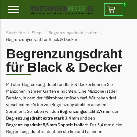
0
Alpina
Startseite
Shop
Begrenzungsdraht kaufen
/
/
/
Alpina Messer
Begrenzungsdraht für Black & Decker
Begrenzungsdraht
Begrenzungsdraht
Ambrogio
für Black & Decker
Ambrogio Messer
Begrenzungsdraht
Mit dem Begrenzungsdraht für Black & Decker können Sie
Belrobotics
Mähzonen in Ihrem Garten einrichten. Eine Mähzone ist der
Bereich, in dem der Mähroboter mähen darf. Wir haben drei
Belrobotics Messer
verschiedene Arten von Begrenzungsdraht in unserem
Begrenzungsdraht
Sortiment. So haben wir den
Begrenzungsdraht 2,7 mm
, den
Begrenzungsdraht extra stark 3,4 mm
und den
Black & Decker
Begrenzungsdraht 5,5 mm Doppelt Isoliert
. Der 3,4 mm dicke
Black & Decker Messer
Begrenzungsdraht ist deutlich stärker und hat einen