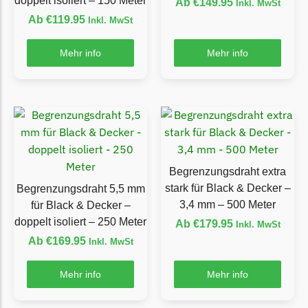
doppelt isoliert – 150 Meter
Ab
€
149.95
Inkl. MwSt
LandXcape Messer
Ab
€
119.95
Inkl. MwSt
Begrenzungsdraht
Mehr info
Mehr info
LawnBott
LawnBott Messer
Begrenzungsdraht
Lizard
Lizard Messer
Begrenzungsdraht
Begrenzungsdraht extra
stark für Black & Decker –
Begrenzungsdraht 5,5 mm
LUX-Tools
3,4 mm – 500 Meter
für Black & Decker –
LUX-Tools Messer
doppelt isoliert – 250 Meter
Ab
€
179.95
Inkl. MwSt
Begrenzungsdraht
Ab
€
169.95
Inkl. MwSt
Mammotion
Mehr info
Mehr info
Mammotion Messer