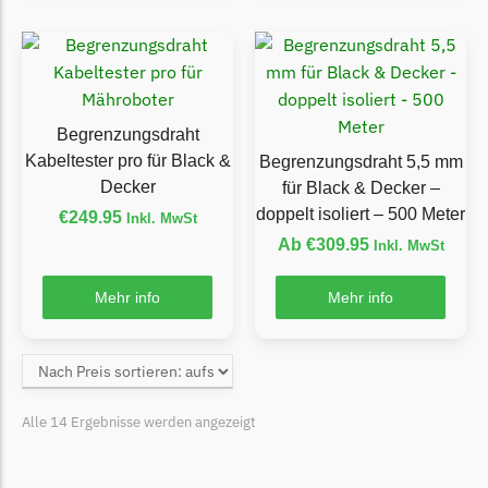
McCulloch
McCulloch Messer
Begrenzungsdraht
Medion
Begrenzungsdraht
Medion Messer
Kabeltester pro für Black &
Begrenzungsdraht 5,5 mm
Begrenzungsdraht
Decker
für Black & Decker –
doppelt isoliert – 500 Meter
€
249.95
Inkl. MwSt
Mountfield
Ab
€
309.95
Inkl. MwSt
Mountfield Messer
Begrenzungsdraht
Mehr info
Mehr info
Mowox
Mowox Messer
Begrenzungsdraht
Alle 14 Ergebnisse werden angezeigt
MTD
MTD Messer