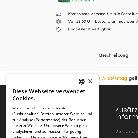
Kostenloser Versand für alle Bestellun
Vor 16:00 Uhr bestellt, am nächsten 
Chat-Dienst verfügbar
Beschreibung
Vor
16:00
bestellt,
am nächsten Arbeitstag
geli
×
Zusätzliche Informationen
Diese Webseite verwendet
GERMAN
Cookies.
FRENCH
Typ
Kundendienst
Zusätz
Wir verwenden Cookies für den
(Funktionalität) Betrieb unserer Website und
GERMAN
Infor
zur Analyse (Performance) der Besucher
Geeignet für
Mein Konto
unserer Website. Um unsere Werbung zu
Versand u
analysieren und zu messen (Targeting),
Kundendienst
Drahtstärke
geben wir Daten an unsere Werbepartner