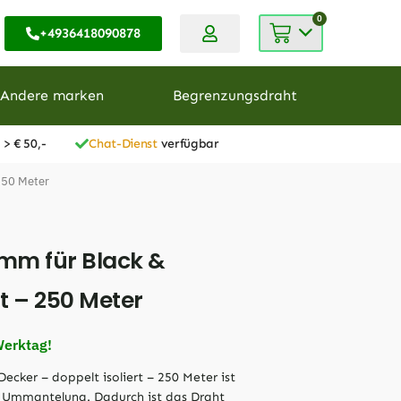
0
+4936418090878
Andere marken
Begrenzungsdraht
 > € 50,-
Chat-Dienst
verfügbar
250 Meter
mm für Black &
rt – 250 Meter
Werktag!
cker – doppelt isoliert – 250 Meter ist
n Ummantelung. Dadurch ist das Draht