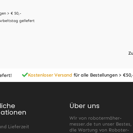
gen > € 50,-
Arbeitstag geliefert
Zu
Kostenloser Versand
für alle Bestellungen > €50,
efert!
Begrenzungsdraht
liche
Über uns
mationen
Black & Decker
Wir von robotermäher-
messer.de tun unser Bestes,
nd Lieferzeit
die Wartung von Roboter-
5,5 mm