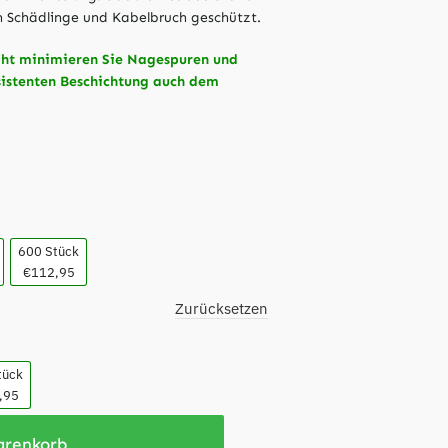
 Schädlinge und Kabelbruch geschützt.
aht minimieren Sie Nagespuren und
sistenten Beschichtung auch dem
600 Stück
€112,95
Zurücksetzen
tück
,95
arenkorb