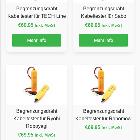
Begrenzungsdraht
Begrenzungsdraht
Begrenzungsdraht
NAC
Kabeltester für TECH Line
Kabeltester für Sabo
€
69.95
€
69.95
Inkl. MwSt
Inkl. MwSt
NAC Messer
Begrenzungsdraht
Mehr info
Mehr info
Orbex
Orbex Messer
Begrenzungsdraht
Philips
Philips Messer
Begrenzungsdraht
Powerplus
Begrenzungsdraht
Begrenzungsdraht
Kabeltester für Ryobi
Kabeltester für Robomow
Powerplus Messer
Roboyagi
Begrenzungsdraht
€
69.95
Inkl. MwSt
€
69.95
Inkl. MwSt