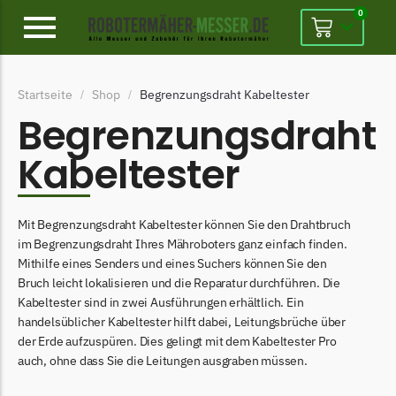
0
Alpina
Startseite
Shop
Begrenzungsdraht Kabeltester
/
/
Alpina Messer
Begrenzungsdraht
Begrenzungsdraht
Kabeltester
Ambrogio
Ambrogio Messer
Begrenzungsdraht
Mit Begrenzungsdraht Kabeltester können Sie den Drahtbruch
im Begrenzungsdraht Ihres Mähroboters ganz einfach finden.
Belrobotics
Mithilfe eines Senders und eines Suchers können Sie den
Bruch leicht lokalisieren und die Reparatur durchführen. Die
Belrobotics Messer
Kabeltester sind in zwei Ausführungen erhältlich. Ein
Begrenzungsdraht
handelsüblicher Kabeltester hilft dabei, Leitungsbrüche über
der Erde aufzuspüren. Dies gelingt mit dem Kabeltester Pro
Black & Decker
auch, ohne dass Sie die Leitungen ausgraben müssen.
Black & Decker Messer