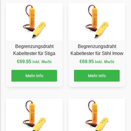
Florabest Messer
Begrenzungsdraht
Flymo
Flymo Messer
Begrenzungsdraht
Begrenzungsdraht
Begrenzungsdraht
Kabeltester für Stiga
Kabeltester für Stihl Imow
Fuxtec
€
69.95
€
69.95
Inkl. MwSt
Inkl. MwSt
Fuxtec Messer
Begrenzungsdraht
Mehr info
Mehr info
Garden Feelings
Garden Feelings Messer
Begrenzungsdraht
Greenworks
Greenworks Messer
Begrenzungsdraht