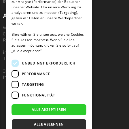
Roboter-Rasenmäher zu kaufen.
zur Analyse (Performance) der Besucher
unserer Website. Um unsere Werbung zu
analysieren und zu messen (Targeting),
Adresse und Kontakt
geben wir Daten an unsere Werbepartner
weiter.
Wiesenstraße 110,
07743, Jena, Deutschland (keine
Bitte wählen Sie unten aus, welche Cookies
Rücksendeadresse)
Sie zulassen möchten. Wenn Sie alles
zulassen möchten, klicken Sie sofort auf
„Alle akzeptieren“.
info@robotermaher-messer.de
Tel. +49 3641 8090878
UNBEDINGT ERFORDERLICH
IHK 67529623
PERFORMANCE
MWST: NL857053759B01
TARGETING
FUNKTIONALITÄT
ALLE AKZEPTIEREN
ALLE ABLEHNEN