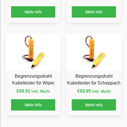
LandXcape Messer
Begrenzungsdraht
Mehr info
Mehr info
LawnBott
LawnBott Messer
Begrenzungsdraht
Lizard
Lizard Messer
Begrenzungsdraht
Begrenzungsdraht
Begrenzungsdraht
LUX-Tools
Kabeltester für Wiper
Kabeltester für Scheppach
LUX-Tools Messer
€
69.95
€
69.95
Inkl. MwSt
Inkl. MwSt
Begrenzungsdraht
Mehr info
Mehr info
Mammotion
Mammotion Messer