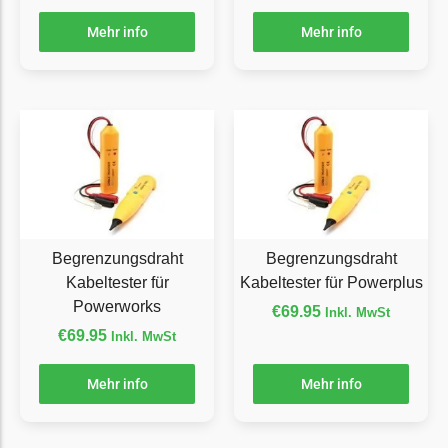
Powerworks
Mehr info
Mehr info
Powerworks Messer
Begrenzungsdraht
Robomow
Robomow Messer
Begrenzungsdraht
Scheppach
Scheppach Messer
Begrenzungsdraht
Begrenzungsdraht
Begrenzungsdraht
Kabeltester für
Kabeltester für Powerplus
Segway
Powerworks
€
69.95
Inkl. MwSt
Segway Navimow Messer
€
69.95
Inkl. MwSt
Sunseeker
Mehr info
Mehr info
Sunseeker Messer
TECH Line