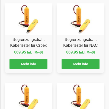
TECH Line Messer
Begrenzungsdraht
Texas
Texas Messer
Begrenzungsdraht
Begrenzungsdraht
Begrenzungsdraht
Kabeltester für Orbex
Kabeltester für NAC
Wiper
€
69.95
€
69.95
Inkl. MwSt
Inkl. MwSt
Wiper Messer
Begrenzungsdraht
Mehr info
Mehr info
WOLF-Garten
Wolf-Garten Messer
Begrenzungsdraht
Yardforce
Yardforce Messer