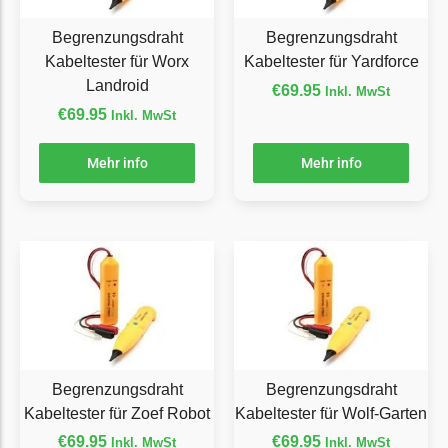
Grouw
Begrenzungsdraht
Begrenzungsdraht
Kabeltester für Worx
Kabeltester für Yardforce
Grouw Messer
Landroid
€
69.95
Inkl. MwSt
Begrenzungsdraht
€
69.95
Inkl. MwSt
Güde
Mehr info
Mehr info
Güde Messer
Begrenzungsdraht
Honda
Honda Messer
Begrenzungsdraht
Kress
Kress Messer
Begrenzungsdraht
Begrenzungsdraht
Begrenzungsdraht
Kabeltester für Zoef Robot
Kabeltester für Wolf-Garten
LandXcape
€
69.95
€
69.95
Inkl. MwSt
Inkl. MwSt