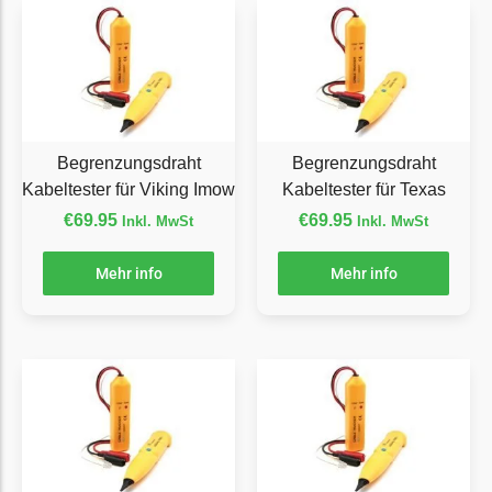
McCulloch
McCulloch Messer
Begrenzungsdraht
Medion
Medion Messer
Begrenzungsdraht
Begrenzungsdraht
Begrenzungsdraht
Kabeltester für Viking Imow
Kabeltester für Texas
Mountfield
€
69.95
€
69.95
Inkl. MwSt
Inkl. MwSt
Mountfield Messer
Mehr info
Mehr info
Begrenzungsdraht
Mowox
Mowox Messer
Begrenzungsdraht
MTD
MTD Messer