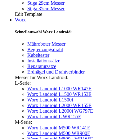
Stiga 29cm Messer
Stiga 35cm Messer
Edit Template
Worx
Schnellauswahl Worx Landroid:
Mähroboter Messer
Begrenzungsdraht
Kabeltester
Installationssätze
Reparatursätze
Erdnägel und Drahtverbinder
Messer für Worx Landroid:
L-Serie:
Worx Landroid L1000 WR147E
Worx Landroid L1500 WR153E
Worx Landroid L1500i
Worx Landroid L2000 WR155E
Worx Landroid L2000i WG797E
Worx Landroid L WR155E
M-Serie:
Worx Landroid M500 WR141E
Worx Landroid M500 WR900E
Worx Landroid M500+ WR165E