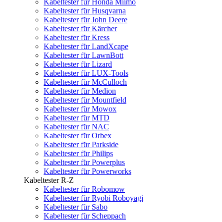
Kabeltester für Honda Miimo
Kabeltester für Husqvarna
Kabeltester für John Deere
Kabeltester für Kärcher
Kabeltester für Kress
Kabeltester für LandXcape
Kabeltester für LawnBott
Kabeltester für Lizard
Kabeltester für LUX-Tools
Kabeltester für McCulloch
Kabeltester für Medion
Kabeltester für Mountfield
Kabeltester für Mowox
Kabeltester für MTD
Kabeltester für NAC
Kabeltester für Orbex
Kabeltester für Parkside
Kabeltester für Philips
Kabeltester für Powerplus
Kabeltester für Powerworks
Kabeltester R-Z
Kabeltester für Robomow
Kabeltester für Ryobi Roboyagi
Kabeltester für Sabo
Kabeltester für Scheppach