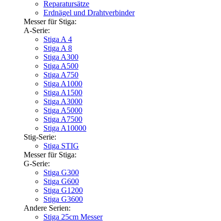
Reparatursätze
Erdnägel und Drahtverbinder
Messer für Stiga:
A-Serie:
Stiga A 4
Stiga A 8
Stiga A300
Stiga A500
Stiga A750
Stiga A1000
Stiga A1500
Stiga A3000
Stiga A5000
Stiga A7500
Stiga A10000
Stig-Serie:
Stiga STIG
Messer für Stiga:
G-Serie:
Stiga G300
Stiga G600
Stiga G1200
Stiga G3600
Andere Serien:
Stiga 25cm Messer