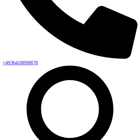
+4936418090878