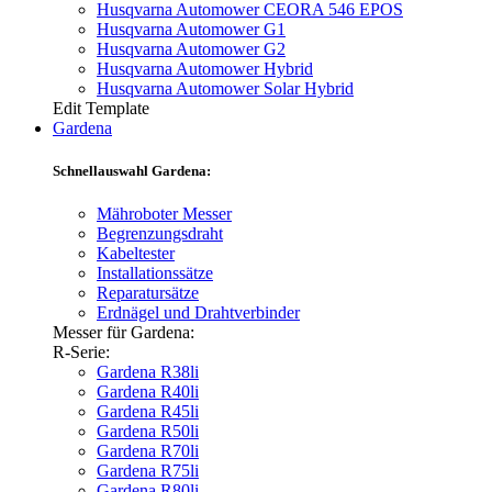
Husqvarna Automower CEORA 546 EPOS
Husqvarna Automower G1
Husqvarna Automower G2
Husqvarna Automower Hybrid
Husqvarna Automower Solar Hybrid
Edit Template
Gardena
Schnellauswahl Gardena:
Mähroboter Messer
Begrenzungsdraht
Kabeltester
Installationssätze
Reparatursätze
Erdnägel und Drahtverbinder
Messer für Gardena:
R-Serie:
Gardena R38li
Gardena R40li
Gardena R45li
Gardena R50li
Gardena R70li
Gardena R75li
Gardena R80li