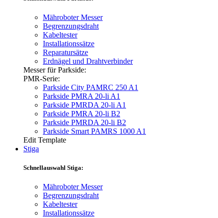
Mähroboter Messer
Begrenzungsdraht
Kabeltester
Installationssätze
Reparatursätze
Erdnägel und Drahtverbinder
Messer für Parkside:
PMR-Serie:
Parkside City PAMRC 250 A1
Parkside PMRA 20-li A1
Parkside PMRDA 20-li A1
Parkside PMRA 20-li B2
Parkside PMRDA 20-li B2
Parkside Smart PAMRS 1000 A1
Edit Template
Stiga
Schnellauswahl Stiga:
Mähroboter Messer
Begrenzungsdraht
Kabeltester
Installationssätze