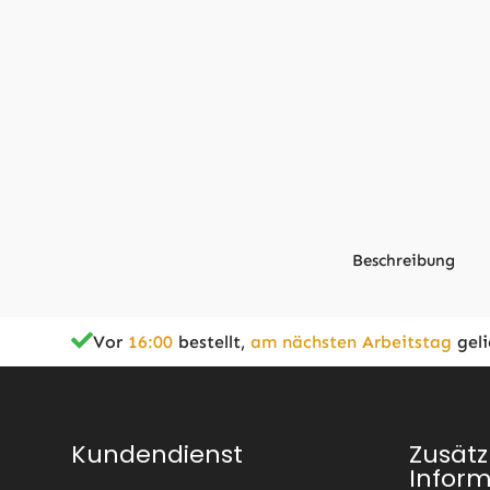
Beschreibung
Vor
16:00
bestellt,
am nächsten Arbeitstag
geli
Zusätzliche Informationen
Typ
Kundendienst
Zusätz
Infor
Geeignet für