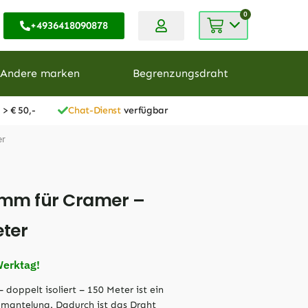
0
+4936418090878
Andere marken
Begrenzungsdraht
 > € 50,-
Chat-Dienst
verfügbar
er
 mm für Cramer –
eter
Werktag!
oppelt isoliert – 150 Meter ist ein
mantelung. Dadurch ist das Draht