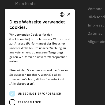
Mein Konto
Versand u
Kundendienst
Drahtstärke
×
Rücksend
Kontakt
Diese Webseite verwendet
Länge der Begrenzungsdraht
GERMAN
Impress
Cookies.
Über uns
FRENCH
Datensch
Wir verwenden Cookies für den
Wissensbasis
(Funktionalität) Betrieb unserer Website und
GERMAN
Allgemei
zur Analyse (Performance) der Besucher
Beratung zum Begrenzungsdraht
unserer Website. Um unsere Werbung zu
analysieren und zu messen (Targeting),
Blogs
geben wir Daten an unsere Werbepartner
weiter.
Bitte wählen Sie unten aus, welche Cookies
Sie zulassen möchten. Wenn Sie alles
zulassen möchten, klicken Sie sofort auf
„Alle akzeptieren“.
UNBEDINGT ERFORDERLICH
PERFORMANCE