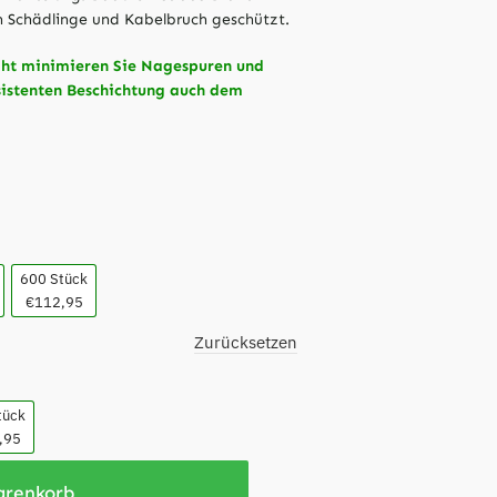
 Schädlinge und Kabelbruch geschützt.
aht minimieren Sie Nagespuren und
sistenten Beschichtung auch dem
600 Stück
€112,95
Zurücksetzen
tück
,95
arenkorb