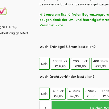
besonders robust und besonders gut gegen
Mit unserem fischölfreien Begrenzungsdr
beugen dank der UV- und feuchtigkeitsre
Verschleiß vor.
gen > € 50,-
Arbeitstag geliefert
Auch Erdnägel 5,5mm bestellen?
100 Stück
200 Stück
400 Stück
Nein
€19,95
€38,95
€75,95
Auch Drahtverbinder bestellen?
4 Stück
6 Stück
8 Stück
16 S
Nein
€4,95
€6,95
€8,00
€15
In den W