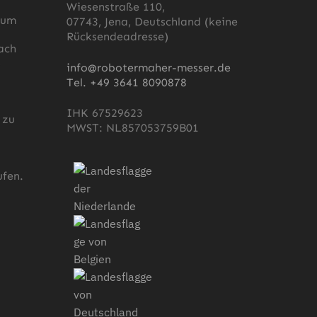
Wiesenstraße 110,
 um
07743, Jena, Deutschland (keine
Rücksendeadresse)
ach
s
info@robotermaher-messer.de
Tel. +49 3641 8090878
IHK 67529623
 zu
MWST: NL857053759B01
fen.