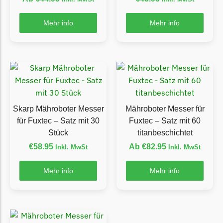
Grouw
Mehr info
Mehr info
Grouw Messer
Begrenzungsdraht
Güde
Güde Messer
Begrenzungsdraht
Skarp Mähroboter Messer
Mähroboter Messer für
Honda
für Fuxtec – Satz mit 30
Fuxtec – Satz mit 60
Honda Messer
Stück
titanbeschichtet
Begrenzungsdraht
€
58.95
Ab
€
82.95
Inkl. MwSt
Inkl. MwSt
Kress
Mehr info
Mehr info
Kress Messer
Begrenzungsdraht
LandXcape