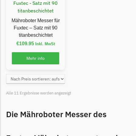
LandXcape Messer
Begrenzungsdraht
Mähroboter Messer für
LawnBott
Fuxtec – Satz mit 90
LawnBott Messer
titanbeschichtet
Begrenzungsdraht
€
109.95
Inkl. MwSt
Lizard
Mehr info
Lizard Messer
Begrenzungsdraht
LUX-Tools
Alle 11 Ergebnisse werden angezeigt
LUX-Tools Messer
Begrenzungsdraht
Die Mähroboter Messer des
Mammotion
Mammotion Messer