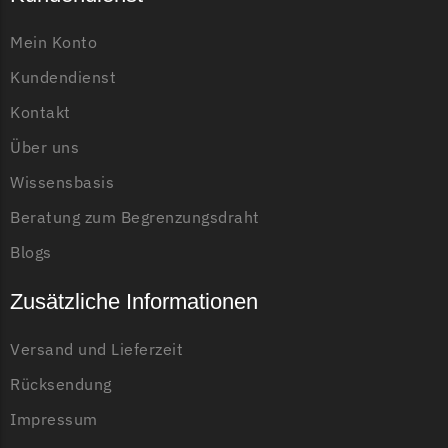
Begrenzungsdraht
Mein Konto
Zoef Robot
Kundendienst
Zoef Robot Messer
Begrenzungsdraht
Kontakt
Über uns
Wissensbasis
Beratung zum Begrenzungsdraht
Blogs
Zusätzliche Informationen
Versand und Lieferzeit
Rücksendung
Impressum