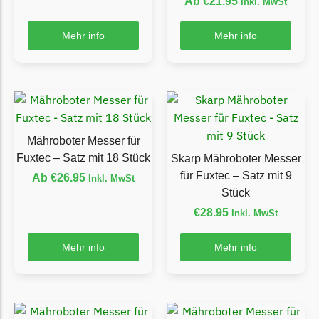
Ab
€
21.95
Inkl. MwSt
Ecovacs Messer
Mehr info
Mehr info
Einhell
Einhell Messer
Begrenzungsdraht
Etesia
Etesia Messer
Mähroboter Messer für
Fuxtec – Satz mit 18 Stück
Begrenzungsdraht
Skarp Mähroboter Messer
für Fuxtec – Satz mit 9
Ab
€
26.95
Inkl. MwSt
Eufy
Stück
Eufy Messer
€
28.95
Inkl. MwSt
Ferrex
Mehr info
Mehr info
Ferrex Messer
Begrenzungsdraht
Florabest