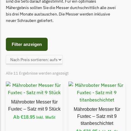
Begrenzungsdraht
sind die Sets darauf abgestimmt. Für ein optimales
Mähergebnis sollten Sie die Messer durchschnittlich alle zwei
Bosch Indego
bis drei Monate austauschen. Die Messer werden inklusive
neuer Schrauben geliefert.
Bosch Indego Messer
Begrenzungsdraht
Central Park
Filter anzeigen
Central Park Messer
Begrenzungsdraht
Cramer
Alle 11 Ergebnisse werden angezeigt
Cramer Messer
Begrenzungsdraht
Cub Cadet
Mähroboter Messer für
Fuxtec – Satz mit 9 Stück
Cub Cadet Messer
Mähroboter Messer für
Fuxtec – Satz mit 9
Begrenzungsdraht
Ab
€
18.95
Inkl. MwSt
titanbeschichtet
Ecovacs