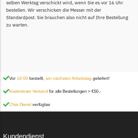
selben Werktag verschickt wird, wenn Sie es vor 16 Uhr
TECH Line Messer
bestellen. Wir verschicken die Messer mit der
Standardpost. Sie brauchen also nicht auf Ihre Bestellung
Begrenzungsdraht
zu warten.
Texas
Texas Messer
Begrenzungsdraht
Wiper
Wiper Messer
Begrenzungsdraht
Vor
16:00
bestellt,
am nächsten Arbeitstag
geliefert!
WOLF-Garten
Kostenloser Versand
für alle Bestellungen > €50,-
Wolf-Garten Messer
Chat-Dienst
verfügbar
Begrenzungsdraht
Yardforce
Yardforce Messer
Kundendienst