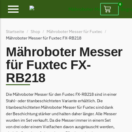
0
Alpina
Startseite
Shop
Mähroboter Messer für Fuxtec
/
/
/
Alpina Messer
Mähroboter Messer für Fuxtec FX-RB218
Begrenzungsdraht
Mähroboter Messer
Ambrogio
für Fuxtec FX-
Ambrogio Messer
RB218
Begrenzungsdraht
Belrobotics
Die Mähroboter Messer für den Fuxtec FX-RB218 sind in einer
Belrobotics Messer
Stahl- oder titanbeschichteten Variante erhältlich. Die
Begrenzungsdraht
titanbeschichteten Mähroboter Messer für Fuxtec sind dank
der Beschichtung stärker und halten daher länger. Alle Messer
Black & Decker
wurden im Set verkauft. Da die Messer immer in einem Set
Black & Decker Messer
von drei oder einem Vielfachen davon ausgetauscht werden,