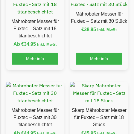
Florabest Messer
Begrenzungsdraht
Mähroboter Messer für
Fuxtec – Satz mit 30 Stück
Mähroboter Messer für
Flymo
Fuxtec – Satz mit 18
€
38.95
Inkl. MwSt
titanbeschichtet
Flymo Messer
Begrenzungsdraht
Ab
€
34.95
Inkl. MwSt
Fuxtec
Mehr info
Mehr info
Fuxtec Messer
Begrenzungsdraht
Garden Feelings
Garden Feelings Messer
Begrenzungsdraht
Mähroboter Messer für
Skarp Mähroboter Messer
Greenworks
Fuxtec – Satz mit 30
für Fuxtec – Satz mit 18
titanbeschichtet
Stück
Greenworks Messer
Begrenzungsdraht
Ab
€
44.95
€
45.95
Inkl. MwSt
Inkl. MwSt