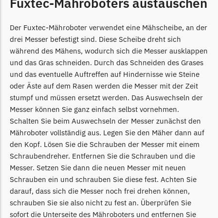
Fuxtec-Mähroboters austauschen
McCulloch
McCulloch Messer
Der Fuxtec-Mähroboter verwendet eine Mähscheibe, an der
Begrenzungsdraht
drei Messer befestigt sind. Diese Scheibe dreht sich
während des Mähens, wodurch sich die Messer ausklappen
Medion
und das Gras schneiden. Durch das Schneiden des Grases
Medion Messer
und das eventuelle Auftreffen auf Hindernisse wie Steine
Begrenzungsdraht
oder Äste auf dem Rasen werden die Messer mit der Zeit
stumpf und müssen ersetzt werden. Das Auswechseln der
Mountfield
Messer können Sie ganz einfach selbst vornehmen.
Mountfield Messer
Schalten Sie beim Auswechseln der Messer zunächst den
Begrenzungsdraht
Mähroboter vollständig aus. Legen Sie den Mäher dann auf
den Kopf. Lösen Sie die Schrauben der Messer mit einem
Mowox
Schraubendreher. Entfernen Sie die Schrauben und die
Mowox Messer
Messer. Setzen Sie dann die neuen Messer mit neuen
Begrenzungsdraht
Schrauben ein und schrauben Sie diese fest. Achten Sie
darauf, dass sich die Messer noch frei drehen können,
MTD
schrauben Sie sie also nicht zu fest an. Überprüfen Sie
MTD Messer
sofort die Unterseite des Mähroboters und entfernen Sie