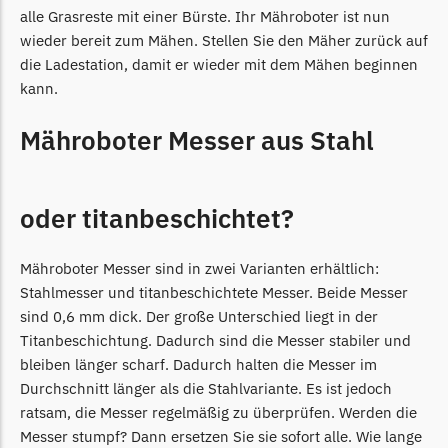
Begrenzungsdraht
alle Grasreste mit einer Bürste. Ihr Mähroboter ist nun
wieder bereit zum Mähen. Stellen Sie den Mäher zurück auf
NAC
die Ladestation, damit er wieder mit dem Mähen beginnen
NAC Messer
kann.
Begrenzungsdraht
Mähroboter Messer aus Stahl
Orbex
Orbex Messer
oder titanbeschichtet?
Begrenzungsdraht
Philips
Mähroboter Messer sind in zwei Varianten erhältlich:
Philips Messer
Stahlmesser und titanbeschichtete Messer. Beide Messer
Begrenzungsdraht
sind 0,6 mm dick. Der große Unterschied liegt in der
Titanbeschichtung. Dadurch sind die Messer stabiler und
Powerplus
bleiben länger scharf. Dadurch halten die Messer im
Powerplus Messer
Durchschnitt länger als die Stahlvariante. Es ist jedoch
Begrenzungsdraht
ratsam, die Messer regelmäßig zu überprüfen. Werden die
Messer stumpf? Dann ersetzen Sie sie sofort alle. Wie lange