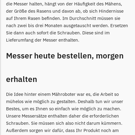
Powerworks
die Messer halten, hängt von der Häufigkeit des Mähens,
Powerworks Messer
der Größe des Rasens und davon ab, ob sich Hindernisse
Begrenzungsdraht
auf Ihrem Rasen befinden. Im Durchschnitt müssen sie
nach zwei bis drei Monaten ausgetauscht werden. Ersetzen
Robomow
Sie dann auch sofort die Schrauben. Diese sind im
Lieferumfang der Messer enthalten.
Robomow Messer
Begrenzungsdraht
Messer heute bestellen, morgen
Scheppach
Scheppach Messer
erhalten
Begrenzungsdraht
Segway
Die Idee hinter einem Mähroboter war es, die Arbeit so
Segway Navimow Messer
mühelos wie möglich zu gestalten. Deshalb tun wir unser
Bestes, um es Ihnen so einfach wie möglich zu machen.
Sunseeker
Unsere Messersätze enthalten daher die erforderlichen
Sunseeker Messer
Schrauben. Sie müssen sich also nicht darum kümmern.
Außerdem sorgen wir dafür, dass Ihr Produkt noch am
TECH Line