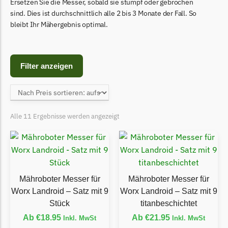
Begrenzungsdraht
Ersetzen Sie die Messer, sobald sie stumpf oder gebrochen
sind. Dies ist durchschnittlich alle 2 bis 3 Monate der Fall. So
Bosch Indego
bleibt Ihr Mähergebnis optimal.
Bosch Indego Messer
Begrenzungsdraht
Filter anzeigen
Central Park
Central Park Messer
Begrenzungsdraht
Alle 11 Ergebnisse werden angezeigt
Cramer
Cramer Messer
Begrenzungsdraht
Cub Cadet
Mähroboter Messer für
Mähroboter Messer für
Cub Cadet Messer
Worx Landroid – Satz mit 9
Worx Landroid – Satz mit 9
Begrenzungsdraht
Stück
titanbeschichtet
Ab
€
18.95
Ab
€
21.95
Inkl. MwSt
Inkl. MwSt
Ecovacs