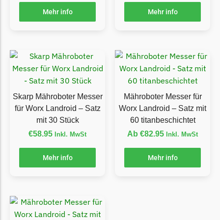
Mehr info
Mehr info
Grouw
Grouw Messer
Begrenzungsdraht
Güde
Güde Messer
Begrenzungsdraht
Skarp Mähroboter Messer
Mähroboter Messer für
für Worx Landroid – Satz
Worx Landroid – Satz mit
Honda
mit 30 Stück
60 titanbeschichtet
Honda Messer
€
58.95
Ab
€
82.95
Inkl. MwSt
Inkl. MwSt
Begrenzungsdraht
Mehr info
Mehr info
Kress
Kress Messer
Begrenzungsdraht
LandXcape