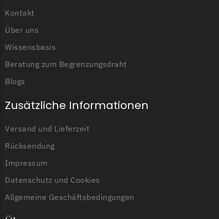
Powerworks
Kontakt
Powerworks Messer
Begrenzungsdraht
Über uns
Wissensbasis
Robomow
Beratung zum Begrenzungsdraht
Robomow Messer
Begrenzungsdraht
Blogs
Scheppach
Zusätzliche Informationen
Scheppach Messer
Begrenzungsdraht
Versand und Lieferzeit
Segway
Rücksendung
Segway Navimow Messer
Impressum
Datenschutz und Cookies
Sunseeker
Allgemeine Geschäftsbedingungen
Sunseeker Messer
TECH Line