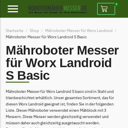
0
Alpina
Startseite
Shop
Mähroboter Messer für Worx Landroid
/
/
/
Alpina Messer
Mähroboter Messer für Worx Landroid S Basic
Begrenzungsdraht
Mähroboter Messer
Ambrogio
für Worx Landroid
Ambrogio Messer
S Basic
Begrenzungsdraht
Belrobotics
Mähroboter Messer für Worx Landroid S basic sind in Stahl und
Belrobotics Messer
titanbeschichtet erhältlich. Unser gesamtes Sortiment, das für
Begrenzungsdraht
diesen Worx Landroid geeignet ist, finden Sie in der folgenden
Liste. Dieser Mähroboter verwendet einen Mähblock mit 3
Black & Decker
Messern. Diese Messer werden gleichzeitig verwendet und
Black & Decker Messer
müssen daher auch gleichzeitig ausgetauscht werden.