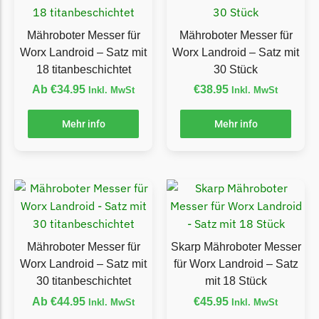
Florabest Messer
Begrenzungsdraht
Mähroboter Messer für
Mähroboter Messer für
Worx Landroid – Satz mit
Worx Landroid – Satz mit
Flymo
18 titanbeschichtet
30 Stück
Flymo Messer
Ab
€
34.95
€
38.95
Inkl. MwSt
Inkl. MwSt
Begrenzungsdraht
Mehr info
Mehr info
Fuxtec
Fuxtec Messer
Begrenzungsdraht
Garden Feelings
Garden Feelings Messer
Begrenzungsdraht
Mähroboter Messer für
Skarp Mähroboter Messer
Worx Landroid – Satz mit
für Worx Landroid – Satz
Greenworks
30 titanbeschichtet
mit 18 Stück
Greenworks Messer
Ab
€
44.95
€
45.95
Inkl. MwSt
Inkl. MwSt
Begrenzungsdraht