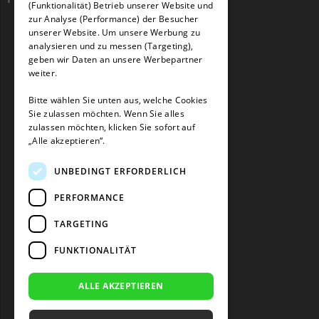
Begrenzungsdraht
(Funktionalität) Betrieb unserer Website und
GERMAN
zur Analyse (Performance) der Besucher
Zoef Robot
unserer Website. Um unsere Werbung zu
analysieren und zu messen (Targeting),
Zoef Robot Messer
geben wir Daten an unsere Werbepartner
Begrenzungsdraht
weiter.
Bitte wählen Sie unten aus, welche Cookies
Sie zulassen möchten. Wenn Sie alles
zulassen möchten, klicken Sie sofort auf
„Alle akzeptieren“.
UNBEDINGT ERFORDERLICH
PERFORMANCE
TARGETING
FUNKTIONALITÄT
ALLE AKZEPTIEREN