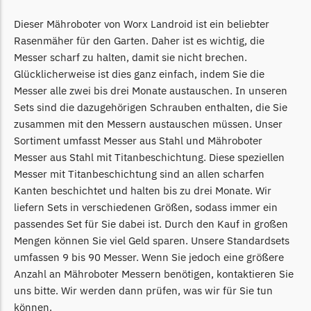
McCulloch
Dieser Mähroboter von Worx Landroid ist ein beliebter
McCulloch Messer
Rasenmäher für den Garten. Daher ist es wichtig, die
Begrenzungsdraht
Messer scharf zu halten, damit sie nicht brechen.
Medion
Glücklicherweise ist dies ganz einfach, indem Sie die
Messer alle zwei bis drei Monate austauschen. In unseren
Medion Messer
Sets sind die dazugehörigen Schrauben enthalten, die Sie
Begrenzungsdraht
zusammen mit den Messern austauschen müssen. Unser
Mountfield
Sortiment umfasst Messer aus Stahl und Mähroboter
Messer aus Stahl mit Titanbeschichtung. Diese speziellen
Mountfield Messer
Messer mit Titanbeschichtung sind an allen scharfen
Begrenzungsdraht
Kanten beschichtet und halten bis zu drei Monate. Wir
liefern Sets in verschiedenen Größen, sodass immer ein
Mowox
passendes Set für Sie dabei ist. Durch den Kauf in großen
Mowox Messer
Mengen können Sie viel Geld sparen. Unsere Standardsets
Begrenzungsdraht
umfassen 9 bis 90 Messer. Wenn Sie jedoch eine größere
Anzahl an Mähroboter Messern benötigen, kontaktieren Sie
MTD
uns bitte. Wir werden dann prüfen, was wir für Sie tun
MTD Messer
können.