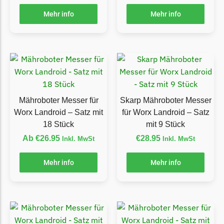
Ecovacs Messer
Mehr info
Mehr info
Einhell
Einhell Messer
Begrenzungsdraht
Etesia
Etesia Messer
Mähroboter Messer für
Skarp Mähroboter Messer
Begrenzungsdraht
Worx Landroid – Satz mit
für Worx Landroid – Satz
18 Stück
mit 9 Stück
Eufy
Ab
€
26.95
€
28.95
Inkl. MwSt
Inkl. MwSt
Eufy Messer
Mehr info
Mehr info
Ferrex
Ferrex Messer
Begrenzungsdraht
Florabest