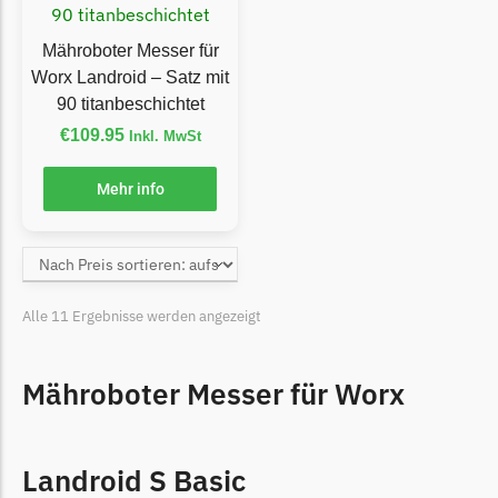
LandXcape Messer
Begrenzungsdraht
Mähroboter Messer für
Worx Landroid – Satz mit
LawnBott
90 titanbeschichtet
LawnBott Messer
€
109.95
Inkl. MwSt
Begrenzungsdraht
Mehr info
Lizard
Lizard Messer
Begrenzungsdraht
LUX-Tools
Alle 11 Ergebnisse werden angezeigt
LUX-Tools Messer
Begrenzungsdraht
Mähroboter Messer für Worx
Mammotion
Mammotion Messer
Landroid S Basic