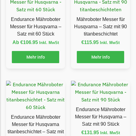
TECH Line Messer
Begrenzungsdraht
Endurance Mähroboter
Mähroboter Messer für
Messer für Husqvarna –
Husqvarna – Satz mit 90
Texas
Satz mit 60 Stück
titanbeschichtet
Texas Messer
Ab
€
106.95
€
115.95
Inkl. MwSt
Inkl. MwSt
Begrenzungsdraht
Mehr info
Mehr info
Wiper
Wiper Messer
Begrenzungsdraht
WOLF-Garten
Wolf-Garten Messer
Begrenzungsdraht
Endurance Mähroboter
Messer für Husqvarna –
Endurance Mähroboter
Yardforce
Satz mit 90 Stück
Messer für Husqvarna
Yardforce Messer
titanbeschichtet – Satz mit
€
131.95
Inkl. MwSt