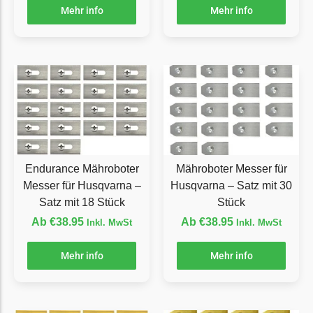
Mehr info
Mehr info
LandXcape Messer
Begrenzungsdraht
LawnBott
LawnBott Messer
Begrenzungsdraht
Lizard
Lizard Messer
Begrenzungsdraht
Endurance Mähroboter
Mähroboter Messer für
Messer für Husqvarna –
Husqvarna – Satz mit 30
LUX-Tools
Satz mit 18 Stück
Stück
LUX-Tools Messer
Ab
€
38.95
Ab
€
38.95
Inkl. MwSt
Inkl. MwSt
Begrenzungsdraht
Mehr info
Mehr info
Mammotion
Mammotion Messer