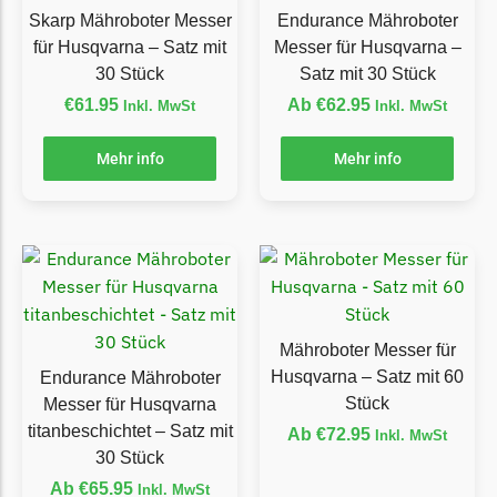
Begrenzungsdraht
Skarp Mähroboter Messer
Endurance Mähroboter
für Husqvarna – Satz mit
Messer für Husqvarna –
NAC
30 Stück
Satz mit 30 Stück
NAC Messer
€
61.95
Ab
€
62.95
Inkl. MwSt
Inkl. MwSt
Begrenzungsdraht
Mehr info
Mehr info
Orbex
Orbex Messer
Begrenzungsdraht
Philips
Philips Messer
Begrenzungsdraht
Mähroboter Messer für
Husqvarna – Satz mit 60
Endurance Mähroboter
Powerplus
Stück
Messer für Husqvarna
Powerplus Messer
titanbeschichtet – Satz mit
Ab
€
72.95
Inkl. MwSt
Begrenzungsdraht
30 Stück
Ab
€
65.95
Inkl. MwSt