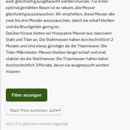
Begrenzungsdraht
auch gleichzeitig ausgetauscht werden müssen. Für einen
optimal gemähten Rasen ist es ratsam, alle Messer
Bosch Indego
gleichzeitig auszutauschen. Wir empfehlen, diese Messer alle
zwei bis drei Monate auszutauschen, damit sie scharf bleiben
Bosch Indego Messer
und die Bruchgefahr gering ist.
Begrenzungsdraht
Darüber hinaus bieten wir Husqvarna-Messer aus massivem
Stahl und Titan an. Die Stahlmesser halten durchschnittlich 2
Central Park
Monate und sind etwas günstiger als die Titanmesser. Die
Central Park Messer
Titan-Mähroboter-Messer bleiben länger scharf und sind
Begrenzungsdraht
stabiler als die Stahlmesser. Die Titanmesser halten daher
durchschnittlich 3 Monate, bevor sie ausgetauscht werden
Cramer
müssen.
Cramer Messer
Begrenzungsdraht
Filter anzeigen
Cub Cadet
Cub Cadet Messer
Begrenzungsdraht
Alle 23 Ergebnisse werden angezeigt
Ecovacs