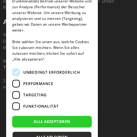
leicht zu machen, die richtigen Messer für Ihren
(Funktionalität) Betrieb unserer Website und
GERMAN
Roboter-Rasenmäher zu kaufen.
zur Analyse (Performance) der Besucher
unserer Website. Um unsere Werbung zu
analysieren und zu messen (Targeting),
Adresse und Kontakt
geben wir Daten an unsere Werbepartner
weiter.
Wiesenstraße 110,
07743, Jena, Deutschland (keine
Bitte wählen Sie unten aus, welche Cookies
Rücksendeadresse)
Sie zulassen möchten. Wenn Sie alles
zulassen möchten, klicken Sie sofort auf
„Alle akzeptieren“.
info@robotermaher-messer.de
Tel. +49 3641 8090878
UNBEDINGT ERFORDERLICH
IHK 67529623
PERFORMANCE
MWST: NL857053759B01
TARGETING
FUNKTIONALITÄT
ALLE AKZEPTIEREN