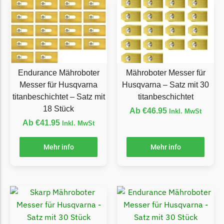
McCulloch
McCulloch Messer
Begrenzungsdraht
Medion
Medion Messer
Endurance Mähroboter
Mähroboter Messer für
Begrenzungsdraht
Messer für Husqvarna
Husqvarna – Satz mit 30
titanbeschichtet – Satz mit
titanbeschichtet
Mountfield
18 Stück
Ab
€
46.95
Inkl. MwSt
Mountfield Messer
Ab
€
41.95
Inkl. MwSt
Begrenzungsdraht
Mehr info
Mehr info
Mowox
Mowox Messer
Begrenzungsdraht
MTD
MTD Messer