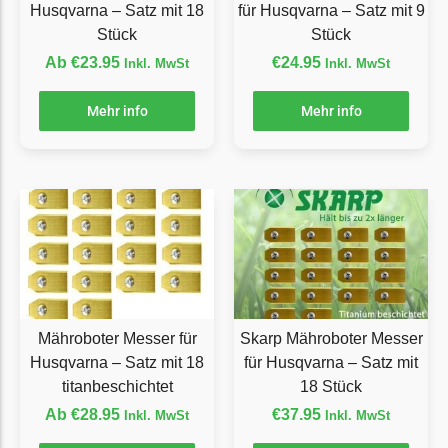
Husqvarna – Satz mit 18
für Husqvarna – Satz mit 9
Grouw
Stück
Stück
Ab
€
23.95
€
24.95
Inkl. MwSt
Inkl. MwSt
Grouw Messer
Begrenzungsdraht
Mehr info
Mehr info
Güde
Güde Messer
Begrenzungsdraht
Honda
Honda Messer
Begrenzungsdraht
Kress
Mähroboter Messer für
Skarp Mähroboter Messer
Husqvarna – Satz mit 18
für Husqvarna – Satz mit
Kress Messer
titanbeschichtet
18 Stück
Begrenzungsdraht
Ab
€
28.95
€
37.95
Inkl. MwSt
Inkl. MwSt
LandXcape