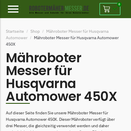
0
Alpina
Startseite
Shop
Mähroboter Messer für Husqvarna
/
/
Alpina Messer
Automower
Mähroboter Messer für Husqvarna Automower
/
450X
Begrenzungsdraht
Mähroboter
Ambrogio
Messer für
Ambrogio Messer
Begrenzungsdraht
Husqvarna
Belrobotics
Automower 450X
Belrobotics Messer
Begrenzungsdraht
Auf dieser Seite finden Sie unsere Mähroboter Messer für
Black & Decker
Husqvarna Automower 450X. Dieser Mähroboter verfügt über
Black & Decker Messer
drei Messer, die gleichzeitig verwendet werden und daher