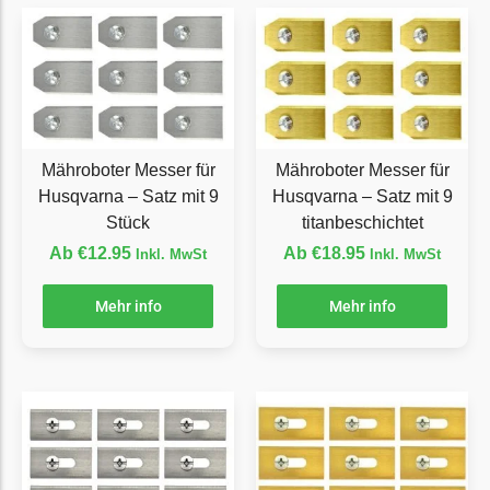
Ecovacs Messer
Einhell
Einhell Messer
Begrenzungsdraht
Mähroboter Messer für
Mähroboter Messer für
Etesia
Husqvarna – Satz mit 9
Husqvarna – Satz mit 9
Etesia Messer
Stück
titanbeschichtet
Begrenzungsdraht
Ab
€
12.95
Ab
€
18.95
Inkl. MwSt
Inkl. MwSt
Eufy
Mehr info
Mehr info
Eufy Messer
Ferrex
Ferrex Messer
Begrenzungsdraht
Florabest