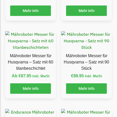
Powerworks
Powerworks Messer
Mehr info
Mehr info
Begrenzungsdraht
Robomow
Robomow Messer
Begrenzungsdraht
Scheppach
Mähroboter Messer für
Mähroboter Messer für
Scheppach Messer
Husqvarna – Satz mit 60
Husqvarna – Satz mit 90
Begrenzungsdraht
titanbeschichtet
Stück
Ab
€
87.95
€
98.95
Inkl. MwSt
Inkl. MwSt
Segway
Segway Navimow Messer
Mehr info
Mehr info
Sunseeker
Sunseeker Messer
TECH Line