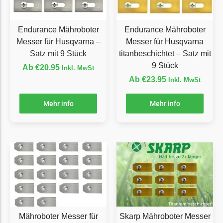
Florabest Messer
Begrenzungsdraht
Endurance Mähroboter
Endurance Mähroboter
Messer für Husqvarna –
Messer für Husqvarna
Flymo
Satz mit 9 Stück
titanbeschichtet – Satz mit
Flymo Messer
9 Stück
Ab
€
20.95
Inkl. MwSt
Begrenzungsdraht
Ab
€
23.95
Inkl. MwSt
Fuxtec
Mehr info
Mehr info
Fuxtec Messer
Begrenzungsdraht
Garden Feelings
Garden Feelings Messer
Begrenzungsdraht
Greenworks
Greenworks Messer
Mähroboter Messer für
Skarp Mähroboter Messer
Begrenzungsdraht