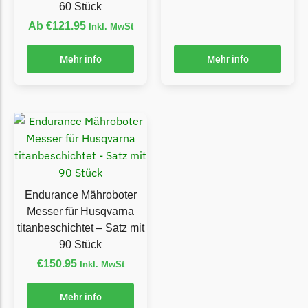
Begrenzungsdraht
60 Stück
Ab
€
121.95
Inkl. MwSt
Zoef Robot
Zoef Robot Messer
Mehr info
Mehr info
Begrenzungsdraht
Endurance Mähroboter
Messer für Husqvarna
titanbeschichtet – Satz mit
90 Stück
€
150.95
Inkl. MwSt
Mehr info