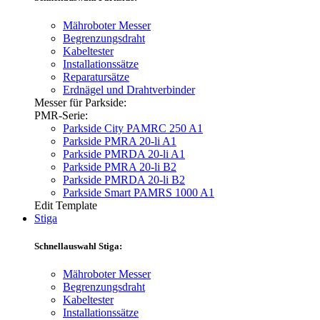
Mähroboter Messer
Begrenzungsdraht
Kabeltester
Installationssätze
Reparatursätze
Erdnägel und Drahtverbinder
Messer für Parkside:
PMR-Serie:
Parkside City PAMRC 250 A1
Parkside PMRA 20-li A1
Parkside PMRDA 20-li A1
Parkside PMRA 20-li B2
Parkside PMRDA 20-li B2
Parkside Smart PAMRS 1000 A1
Edit Template
Stiga
Schnellauswahl Stiga:
Mähroboter Messer
Begrenzungsdraht
Kabeltester
Installationssätze