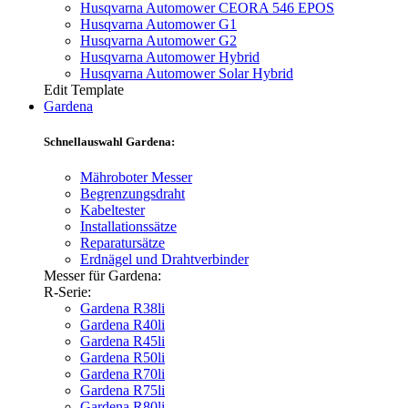
Husqvarna Automower CEORA 546 EPOS
Husqvarna Automower G1
Husqvarna Automower G2
Husqvarna Automower Hybrid
Husqvarna Automower Solar Hybrid
Edit Template
Gardena
Schnellauswahl Gardena:
Mähroboter Messer
Begrenzungsdraht
Kabeltester
Installationssätze
Reparatursätze
Erdnägel und Drahtverbinder
Messer für Gardena:
R-Serie:
Gardena R38li
Gardena R40li
Gardena R45li
Gardena R50li
Gardena R70li
Gardena R75li
Gardena R80li