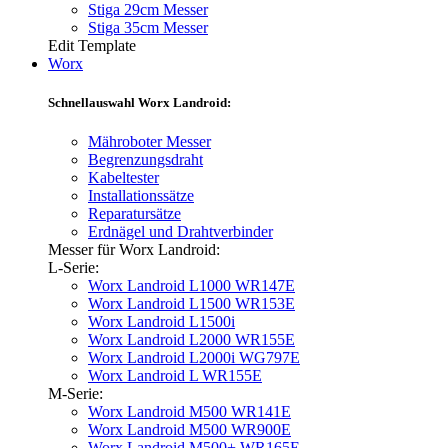
Stiga 29cm Messer
Stiga 35cm Messer
Edit Template
Worx
Schnellauswahl Worx Landroid:
Mähroboter Messer
Begrenzungsdraht
Kabeltester
Installationssätze
Reparatursätze
Erdnägel und Drahtverbinder
Messer für Worx Landroid:
L-Serie:
Worx Landroid L1000 WR147E
Worx Landroid L1500 WR153E
Worx Landroid L1500i
Worx Landroid L2000 WR155E
Worx Landroid L2000i WG797E
Worx Landroid L WR155E
M-Serie:
Worx Landroid M500 WR141E
Worx Landroid M500 WR900E
Worx Landroid M500+ WR165E