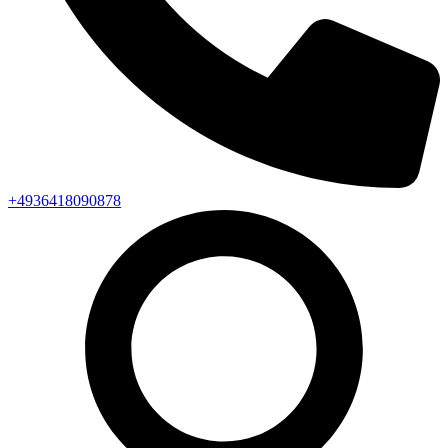
+4936418090878