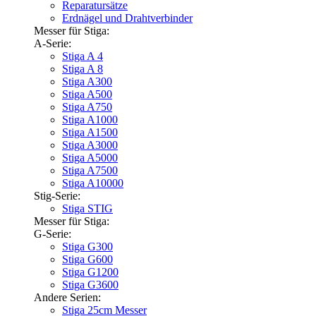
Reparatursätze
Erdnägel und Drahtverbinder
Messer für Stiga:
A-Serie:
Stiga A 4
Stiga A 8
Stiga A300
Stiga A500
Stiga A750
Stiga A1000
Stiga A1500
Stiga A3000
Stiga A5000
Stiga A7500
Stiga A10000
Stig-Serie:
Stiga STIG
Messer für Stiga:
G-Serie:
Stiga G300
Stiga G600
Stiga G1200
Stiga G3600
Andere Serien:
Stiga 25cm Messer