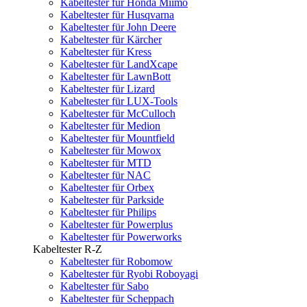
Kabeltester für Honda Miimo
Kabeltester für Husqvarna
Kabeltester für John Deere
Kabeltester für Kärcher
Kabeltester für Kress
Kabeltester für LandXcape
Kabeltester für LawnBott
Kabeltester für Lizard
Kabeltester für LUX-Tools
Kabeltester für McCulloch
Kabeltester für Medion
Kabeltester für Mountfield
Kabeltester für Mowox
Kabeltester für MTD
Kabeltester für NAC
Kabeltester für Orbex
Kabeltester für Parkside
Kabeltester für Philips
Kabeltester für Powerplus
Kabeltester für Powerworks
Kabeltester R-Z
Kabeltester für Robomow
Kabeltester für Ryobi Roboyagi
Kabeltester für Sabo
Kabeltester für Scheppach