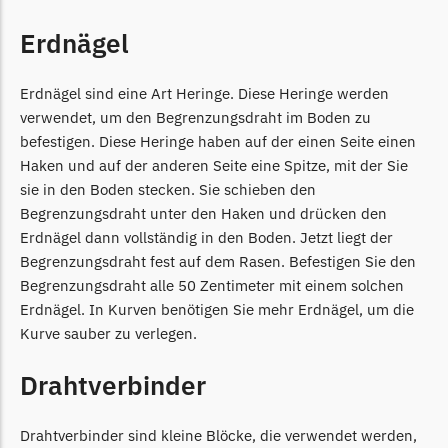
McCulloch
Erdnägel
McCulloch Messer
Begrenzungsdraht
Erdnägel sind eine Art Heringe. Diese Heringe werden
Medion
verwendet, um den Begrenzungsdraht im Boden zu
Medion Messer
befestigen. Diese Heringe haben auf der einen Seite einen
Begrenzungsdraht
Haken und auf der anderen Seite eine Spitze, mit der Sie
sie in den Boden stecken. Sie schieben den
Mountfield
Begrenzungsdraht unter den Haken und drücken den
Mountfield Messer
Erdnägel dann vollständig in den Boden. Jetzt liegt der
Begrenzungsdraht fest auf dem Rasen. Befestigen Sie den
Begrenzungsdraht
Begrenzungsdraht alle 50 Zentimeter mit einem solchen
Mowox
Erdnägel. In Kurven benötigen Sie mehr Erdnägel, um die
Kurve sauber zu verlegen.
Mowox Messer
Begrenzungsdraht
Drahtverbinder
MTD
MTD Messer
Drahtverbinder sind kleine Blöcke, die verwendet werden,