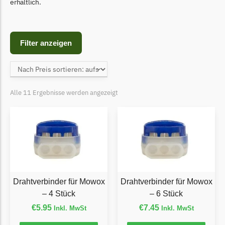
Begrenzungsdraht
erhältlich.
Bosch Indego
Bosch Indego Messer
Filter anzeigen
Begrenzungsdraht
Central Park
Central Park Messer
Alle 11 Ergebnisse werden angezeigt
Begrenzungsdraht
Cramer
Cramer Messer
Begrenzungsdraht
Cub Cadet
Drahtverbinder für Mowox
Drahtverbinder für Mowox
Cub Cadet Messer
– 4 Stück
– 6 Stück
Begrenzungsdraht
€
5.95
€
7.45
Inkl. MwSt
Inkl. MwSt
Ecovacs