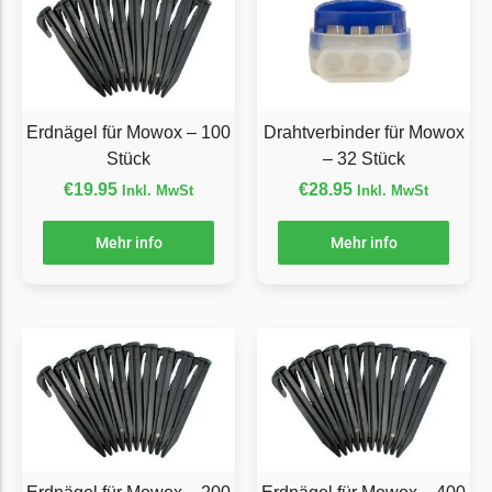
Florabest Messer
Begrenzungsdraht
Flymo
Flymo Messer
Erdnägel für Mowox – 100
Drahtverbinder für Mowox
Stück
– 32 Stück
Begrenzungsdraht
€
19.95
€
28.95
Inkl. MwSt
Inkl. MwSt
Fuxtec
Fuxtec Messer
Mehr info
Mehr info
Begrenzungsdraht
Garden Feelings
Garden Feelings Messer
Begrenzungsdraht
Greenworks
Greenworks Messer
Begrenzungsdraht