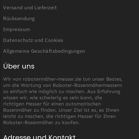
Versand und Lieferzeit
TECH Line Messer
Begrenzungsdraht
Rücksendung
Impressum
Texas
Datenschutz und Cookies
Texas Messer
Begrenzungsdraht
Allgemeine Geschäftsbedingungen
Wiper
Über uns
Wiper Messer
Begrenzungsdraht
Wir von robotermäher-messer.de tun unser Bestes,
um die Wartung von Roboter-Rasenmähermessern
WOLF-Garten
so einfach wie möglich zu machen. Aus Erfahrung
wissen wir, wie schwierig es sein kann, die
Wolf-Garten Messer
richtigen Messer für einen automatischen
Begrenzungsdraht
Rasenmäher zu finden. Unser Ziel ist es, es Ihnen
leicht zu machen, die richtigen Messer für Ihren
Yardforce
Roboter-Rasenmäher zu kaufen.
Yardforce Messer
Adresse und Kontakt