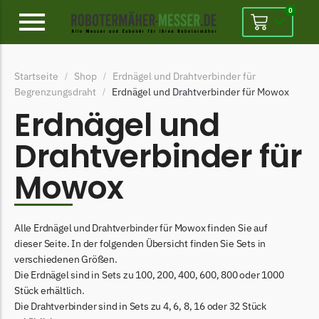
0
Alpina
Startseite
Shop
Erdnägel und Drahtverbinder für
/
/
Alpina Messer
Begrenzungsdraht
Erdnägel und Drahtverbinder für Mowox
/
Begrenzungsdraht
Erdnägel und
Ambrogio
Drahtverbinder für
Ambrogio Messer
Mowox
Begrenzungsdraht
Belrobotics
Alle Erdnägel und Drahtverbinder für Mowox finden Sie auf
Belrobotics Messer
dieser Seite. In der folgenden Übersicht finden Sie Sets in
Begrenzungsdraht
verschiedenen Größen.
Die Erdnägel sind in Sets zu 100, 200, 400, 600, 800 oder 1000
Black & Decker
Stück erhältlich.
Black & Decker Messer
Die Drahtverbinder sind in Sets zu 4, 6, 8, 16 oder 32 Stück