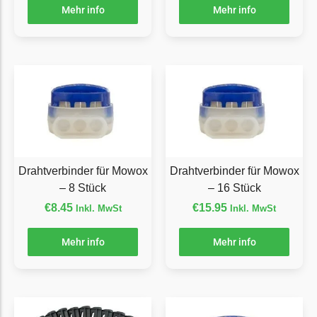
Mehr info
Mehr info
Ecovacs Messer
Einhell
Einhell Messer
Begrenzungsdraht
Etesia
Etesia Messer
Begrenzungsdraht
Drahtverbinder für Mowox
Drahtverbinder für Mowox
Eufy
– 8 Stück
– 16 Stück
€
8.45
€
15.95
Inkl. MwSt
Inkl. MwSt
Eufy Messer
Ferrex
Mehr info
Mehr info
Ferrex Messer
Begrenzungsdraht
Florabest