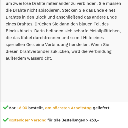
um zwei lose Drähte miteinander zu verbinden. Sie müssen
Begrenzungsdraht
die Drähte nicht abisolieren. Stecken Sie das Ende eines
NAC
Drahtes in den Block und anschließend das andere Ende
eines Drahtes. Drücken Sie dann den blauen Teil des
NAC Messer
Blocks hinein. Darin befinden sich scharfe Metallplättchen,
Begrenzungsdraht
die das Kabel durchtrennen und so mit Hilfe eines
Orbex
speziellen Gels eine Verbindung herstellen. Wenn Sie
diesen Drahtverbinder zuklicken, wird die Verbindung
Orbex Messer
außerdem wasserdicht.
Begrenzungsdraht
Philips
Philips Messer
Begrenzungsdraht
Powerplus
Vor
16:00
bestellt,
am nächsten Arbeitstag
geliefert!
Powerplus Messer
Begrenzungsdraht
Kostenloser Versand
für alle Bestellungen > €50,-