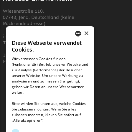
Begrenzungsdraht
Wiesenstraße 110,
Zoef Robot
07743, Jena, Deutschland (keine
Zoef Robot Messer
Rücksendeadresse)
Begrenzungsdraht
×
info@robotermaher-messer.de
Diese Webseite verwendet
Tel. +49 3641 8090878
GERMAN
Cookies.
FRENCH
IHK 67529623
Wir verwenden Cookies für den
MWST: NL857053759B01
(Funktionalität) Betrieb unserer Website und
GERMAN
zur Analyse (Performance) der Besucher
unserer Website. Um unsere Werbung zu
analysieren und zu messen (Targeting),
geben wir Daten an unsere Werbepartner
weiter.
Bitte wählen Sie unten aus, welche Cookies
Sie zulassen möchten. Wenn Sie alles
zulassen möchten, klicken Sie sofort auf
„Alle akzeptieren“.