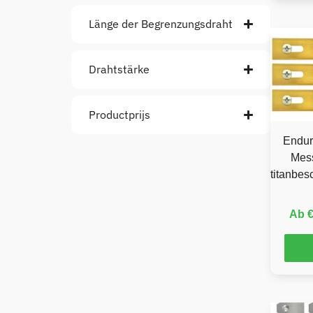
Länge der Begrenzungsdraht
Drahtstärke
Productprijs
Endur
Mess
titanbes
Ab