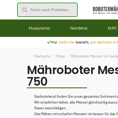
Husqvarna
Gardena
Stihl
Vor
16:00 Uhr
bestellt,
am nächsten Ar
Startseite
Shop
Mähroboter Messer für Gard
/
/
Mähroboter Mess
750
Nachstehend finden Sie unser gesamtes Sortiment a
Wir empfehlen daher, alle Messer gleichzeitig ausz
Rasen beschädigen.
Das Mähen mit scharfen Messern ist besser für das 