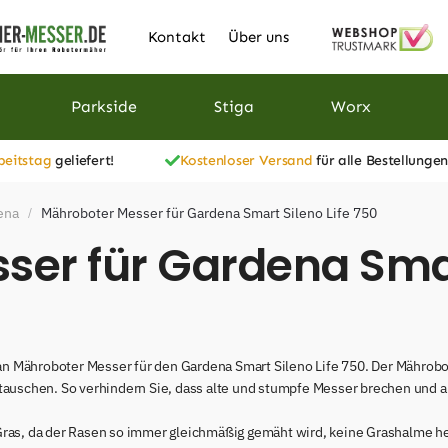
Kontakt
Über uns
Parkside
Stiga
Worx
beitstag
geliefert!
Kostenloser Versand
für alle Bestellungen
ena
Mähroboter Messer für Gardena Smart Sileno Life 750
/
er für Gardena Smart
n Mähroboter Messer für den Gardena Smart Sileno Life 750. Der Mährobo
utauschen. So verhindern Sie, dass alte und stumpfe Messer brechen und 
Gras, da der Rasen so immer gleichmäßig gemäht wird, keine Grashalme he