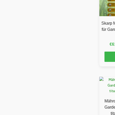
Skarp 
für Gar
€
6
Mähro
Garde
ti