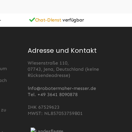
-
Chat-Dienst
verfügbar
Adresse und Kontakt
Wiesenstraße 110,
 um
07743, Jena, Deutschland (keine
Rücksendeadresse)
ach
s
info@robotermaher-messer.de
Tel. +49 3641 8090878
IHK 67529623
 zu
MWST: NL857053759B01