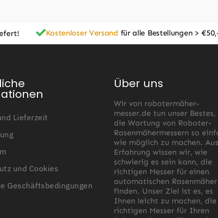
Kostenloser Versand
für alle Bestellungen > €50,
efert!
liche
Über uns
mationen
Wir von robotermäher-
messer.de tun unser Bestes,
nd Lieferzeit
die Wartung von Roboter-
Rasenmähermessern so einf
ung
wie möglich zu machen. Au
um
Erfahrung wissen wir, wie
schwierig es sein kann, die
utz und Cookies
richtigen Messer für einen
automatischen Rasenmäher
ne Geschäftsbedingungen
finden. Unser Ziel ist es, es
Ihnen leicht zu machen, die
richtigen Messer für Ihren