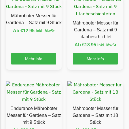
Ecovacs Messer
Mähroboter Messer für
Einhell
Gardena – Satz mit 9 Stück
Mähroboter Messer für
Einhell Messer
Gardena – Satz mit 9
Ab
€
12.95
Inkl. MwSt
Begrenzungsdraht
titanbeschichtet
Ab
€
18.95
Inkl. MwSt
Etesia
Etesia Messer
Mehr info
Mehr info
Begrenzungsdraht
Eufy
Eufy Messer
Ferrex
Ferrex Messer
Endurance Mähroboter
Mähroboter Messer für
Begrenzungsdraht
Messer für Gardena – Satz
Gardena – Satz mit 18
mit 9 Stück
Stück
Florabest