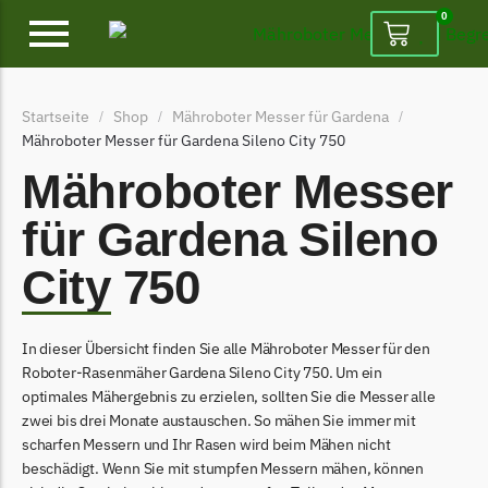
0
Alpina
Startseite
Shop
Mähroboter Messer für Gardena
/
/
/
Alpina Messer
Mähroboter Messer für Gardena Sileno City 750
Begrenzungsdraht
Mähroboter Messer
Ambrogio
für Gardena Sileno
Ambrogio Messer
City 750
Begrenzungsdraht
Belrobotics
In dieser Übersicht finden Sie alle Mähroboter Messer für den
Belrobotics Messer
Roboter-Rasenmäher Gardena Sileno City 750. Um ein
Begrenzungsdraht
optimales Mähergebnis zu erzielen, sollten Sie die Messer alle
zwei bis drei Monate austauschen. So mähen Sie immer mit
Black & Decker
scharfen Messern und Ihr Rasen wird beim Mähen nicht
Black & Decker Messer
beschädigt. Wenn Sie mit stumpfen Messern mähen, können