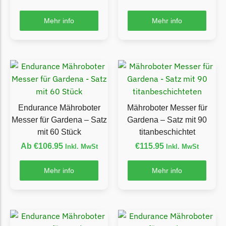
Powerworks
Powerworks Messer
Mehr info
Mehr info
Begrenzungsdraht
Robomow
Robomow Messer
Begrenzungsdraht
Scheppach
Endurance Mähroboter
Mähroboter Messer für
Scheppach Messer
Messer für Gardena – Satz
Gardena – Satz mit 90
Begrenzungsdraht
mit 60 Stück
titanbeschichtet
Ab
€
106.95
€
115.95
Inkl. MwSt
Inkl. MwSt
Segway
Segway Navimow Messer
Mehr info
Mehr info
Sunseeker
Sunseeker Messer
TECH Line