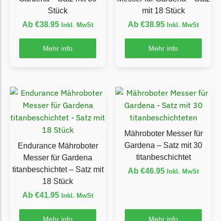
LandXcape Messer
Stück
mit 18 Stück
Begrenzungsdraht
Ab
€
38.95
Ab
€
38.95
Inkl. MwSt
Inkl. MwSt
LawnBott
Mehr info
Mehr info
LawnBott Messer
Begrenzungsdraht
Lizard
Lizard Messer
Begrenzungsdraht
Mähroboter Messer für
LUX-Tools
Gardena – Satz mit 30
Endurance Mähroboter
LUX-Tools Messer
titanbeschichtet
Messer für Gardena
Begrenzungsdraht
titanbeschichtet – Satz mit
Ab
€
46.95
Inkl. MwSt
18 Stück
Mammotion
Ab
€
41.95
Inkl. MwSt
Mammotion Messer
Mehr info
Mehr info