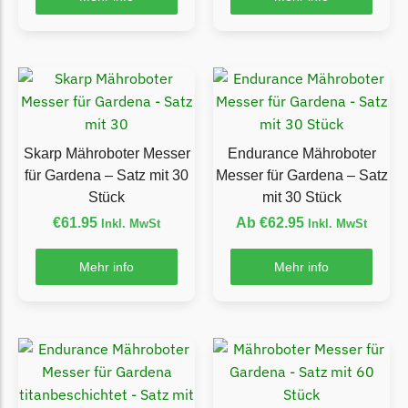
McCulloch
McCulloch Messer
Begrenzungsdraht
Medion
Medion Messer
Begrenzungsdraht
Skarp Mähroboter Messer
Endurance Mähroboter
für Gardena – Satz mit 30
Messer für Gardena – Satz
Mountfield
Stück
mit 30 Stück
Mountfield Messer
€
61.95
Ab
€
62.95
Inkl. MwSt
Inkl. MwSt
Begrenzungsdraht
Mehr info
Mehr info
Mowox
Mowox Messer
Begrenzungsdraht
MTD
MTD Messer