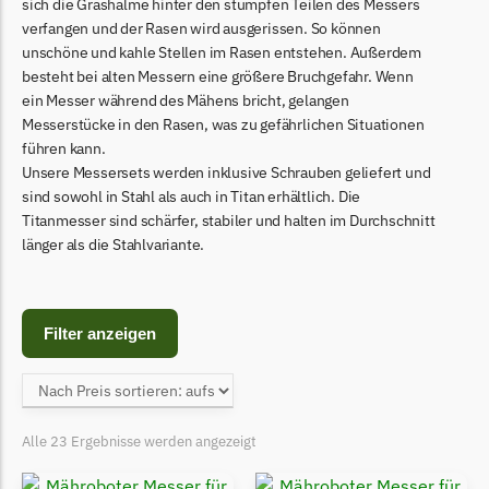
Begrenzungsdraht
sich die Grashalme hinter den stumpfen Teilen des Messers
verfangen und der Rasen wird ausgerissen. So können
Bosch Indego
unschöne und kahle Stellen im Rasen entstehen. Außerdem
besteht bei alten Messern eine größere Bruchgefahr. Wenn
Bosch Indego Messer
ein Messer während des Mähens bricht, gelangen
Begrenzungsdraht
Messerstücke in den Rasen, was zu gefährlichen Situationen
führen kann.
Central Park
Unsere Messersets werden inklusive Schrauben geliefert und
Central Park Messer
sind sowohl in Stahl als auch in Titan erhältlich. Die
Begrenzungsdraht
Titanmesser sind schärfer, stabiler und halten im Durchschnitt
länger als die Stahlvariante.
Cramer
Cramer Messer
Begrenzungsdraht
Filter anzeigen
Cub Cadet
Cub Cadet Messer
Begrenzungsdraht
Alle 23 Ergebnisse werden angezeigt
Ecovacs