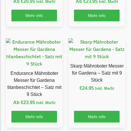
Ab
€
20.95
Ab
€
23.95
Inkl. MwSt
Inkl. MwSt
Florabest Messer
Begrenzungsdraht
Mehr info
Mehr info
Flymo
Flymo Messer
Begrenzungsdraht
Fuxtec
Fuxtec Messer
Skarp Mähroboter Messer
Begrenzungsdraht
für Gardena – Satz mit 9
Endurance Mähroboter
Stück
Messer für Gardena
Garden Feelings
titanbeschichtet – Satz mit
€
24.95
Inkl. MwSt
Garden Feelings Messer
9 Stück
Begrenzungsdraht
Ab
€
23.95
Inkl. MwSt
Greenworks
Mehr info
Mehr info
Greenworks Messer
Begrenzungsdraht