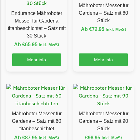
Begrenzungsdraht
Mähroboter Messer für
Gardena – Satz mit 60
Endurance Mähroboter
NAC
Stück
Messer für Gardena
NAC Messer
titanbeschichtet – Satz mit
Ab
€
72.95
Inkl. MwSt
Begrenzungsdraht
30 Stück
Ab
€
65.95
Inkl. MwSt
Orbex
Orbex Messer
Mehr info
Mehr info
Begrenzungsdraht
Philips
Philips Messer
Begrenzungsdraht
Powerplus
Mähroboter Messer für
Mähroboter Messer für
Powerplus Messer
Gardena – Satz mit 60
Gardena – Satz mit 90
Begrenzungsdraht
titanbeschichtet
Stück
Ab
€
87.95
€
98.95
Inkl. MwSt
Inkl. MwSt