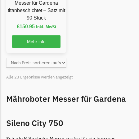
Begrenzungsdraht
Messer für Gardena
titanbeschichtet – Satz mit
Zoef Robot
90 Stück
Zoef Robot Messer
€
150.95
Inkl. MwSt
Begrenzungsdraht
Mehr info
Alle 23 Ergebnisse werden angezeigt
Mähroboter Messer für Gardena
Sileno City 750
Scharfe Mähroboter Messer sorgen für ein besseres