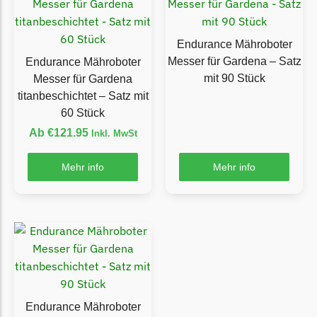
TECH Line Messer
Begrenzungsdraht
Endurance Mähroboter
Messer für Gardena – Satz
Endurance Mähroboter
Texas
mit 90 Stück
Messer für Gardena
Texas Messer
titanbeschichtet – Satz mit
Begrenzungsdraht
60 Stück
Ab
€
121.95
Inkl. MwSt
Wiper
Wiper Messer
Mehr info
Mehr info
Begrenzungsdraht
WOLF-Garten
Wolf-Garten Messer
Begrenzungsdraht
Yardforce
Yardforce Messer
Endurance Mähroboter