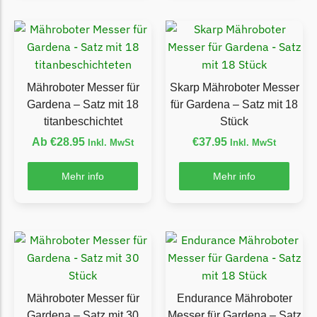
Grouw
Grouw Messer
Begrenzungsdraht
Mähroboter Messer für
Skarp Mähroboter Messer
Güde
Gardena – Satz mit 18
für Gardena – Satz mit 18
Güde Messer
titanbeschichtet
Stück
Begrenzungsdraht
Ab
€
28.95
€
37.95
Inkl. MwSt
Inkl. MwSt
Honda
Mehr info
Mehr info
Honda Messer
Begrenzungsdraht
Kress
Kress Messer
Begrenzungsdraht
Mähroboter Messer für
Endurance Mähroboter
LandXcape
Gardena – Satz mit 30
Messer für Gardena – Satz