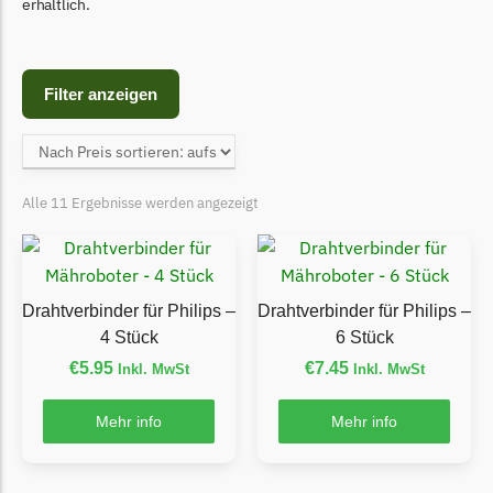
Begrenzungsdraht
erhältlich.
Bosch Indego
Bosch Indego Messer
Filter anzeigen
Begrenzungsdraht
Central Park
Central Park Messer
Alle 11 Ergebnisse werden angezeigt
Begrenzungsdraht
Cramer
Cramer Messer
Drahtverbinder für Philips –
Drahtverbinder für Philips –
Begrenzungsdraht
4 Stück
6 Stück
€
5.95
€
7.45
Inkl. MwSt
Inkl. MwSt
Cub Cadet
Cub Cadet Messer
Mehr info
Mehr info
Begrenzungsdraht
Ecovacs