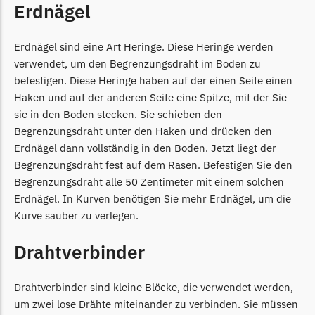
Erdnägel
LandXcape Messer
Begrenzungsdraht
Erdnägel sind eine Art Heringe. Diese Heringe werden
LawnBott
verwendet, um den Begrenzungsdraht im Boden zu
befestigen. Diese Heringe haben auf der einen Seite einen
LawnBott Messer
Haken und auf der anderen Seite eine Spitze, mit der Sie
Begrenzungsdraht
sie in den Boden stecken. Sie schieben den
Lizard
Begrenzungsdraht unter den Haken und drücken den
Erdnägel dann vollständig in den Boden. Jetzt liegt der
Lizard Messer
Begrenzungsdraht fest auf dem Rasen. Befestigen Sie den
Begrenzungsdraht
Begrenzungsdraht alle 50 Zentimeter mit einem solchen
LUX-Tools
Erdnägel. In Kurven benötigen Sie mehr Erdnägel, um die
Kurve sauber zu verlegen.
LUX-Tools Messer
Begrenzungsdraht
Drahtverbinder
Mammotion
Drahtverbinder sind kleine Blöcke, die verwendet werden,
Mammotion Messer
um zwei lose Drähte miteinander zu verbinden. Sie müssen