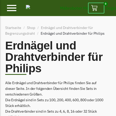
0
Alpina
Startseite
Shop
Erdnägel und Drahtverbinder für
/
/
Alpina Messer
Begrenzungsdraht
Erdnägel und Drahtverbinder für Philips
/
Begrenzungsdraht
Erdnägel und
Ambrogio
Drahtverbinder für
Ambrogio Messer
Philips
Begrenzungsdraht
Belrobotics
Alle Erdnägel und Drahtverbinder für Philips finden Sie auf
Belrobotics Messer
dieser Seite. In der folgenden Übersicht finden Sie Sets in
Begrenzungsdraht
verschiedenen Größen.
Die Erdnägel sind in Sets zu 100, 200, 400, 600, 800 oder 1000
Black & Decker
Stück erhältlich.
Black & Decker Messer
Die Drahtverbinder sind in Sets zu 4, 6, 8, 16 oder 32 Stück