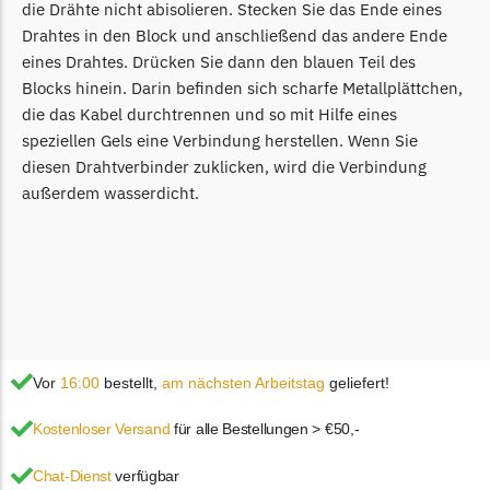
McCulloch
die Drähte nicht abisolieren. Stecken Sie das Ende eines
Drahtes in den Block und anschließend das andere Ende
McCulloch Messer
eines Drahtes. Drücken Sie dann den blauen Teil des
Begrenzungsdraht
Blocks hinein. Darin befinden sich scharfe Metallplättchen,
die das Kabel durchtrennen und so mit Hilfe eines
Medion
speziellen Gels eine Verbindung herstellen. Wenn Sie
Medion Messer
diesen Drahtverbinder zuklicken, wird die Verbindung
Begrenzungsdraht
außerdem wasserdicht.
Mountfield
Mountfield Messer
Begrenzungsdraht
Mowox
Mowox Messer
Vor
16:00
bestellt,
am nächsten Arbeitstag
geliefert!
Begrenzungsdraht
Kostenloser Versand
für alle Bestellungen > €50,-
MTD
MTD Messer
Chat-Dienst
verfügbar