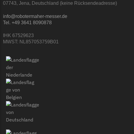
07743, Jena, Deutschland (keine Rücksendeadresse)
TECH Line Messer
info@robotermaher-messer.de
Begrenzungsdraht
Tel. +49 3641 8090878
Texas
IHK 67529623
Texas Messer
MWST: NL857053759B01
Begrenzungsdraht
Wiper
Wiper Messer
Begrenzungsdraht
WOLF-Garten
Wolf-Garten Messer
Begrenzungsdraht
Yardforce
Yardforce Messer