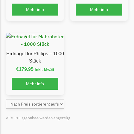
Mehr info
Mehr info
Grouw
Grouw Messer
Begrenzungsdraht
Güde
Güde Messer
Erdnägel für Philips – 1000
Begrenzungsdraht
Stück
€
179.95
Honda
Inkl. MwSt
Honda Messer
Mehr info
Begrenzungsdraht
Kress
Kress Messer
Begrenzungsdraht
Alle 11 Ergebnisse werden angezeigt
LandXcape