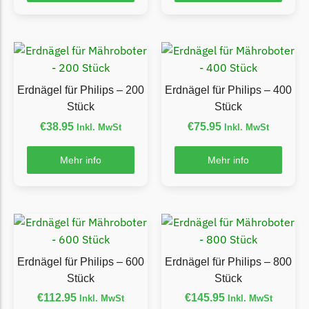
Florabest Messer
Begrenzungsdraht
Flymo
Flymo Messer
Erdnägel für Philips – 200
Erdnägel für Philips – 400
Begrenzungsdraht
Stück
Stück
€
38.95
€
75.95
Inkl. MwSt
Inkl. MwSt
Fuxtec
Fuxtec Messer
Mehr info
Mehr info
Begrenzungsdraht
Garden Feelings
Garden Feelings Messer
Begrenzungsdraht
Erdnägel für Philips – 600
Erdnägel für Philips – 800
Greenworks
Stück
Stück
Greenworks Messer
€
112.95
€
145.95
Inkl. MwSt
Inkl. MwSt
Begrenzungsdraht