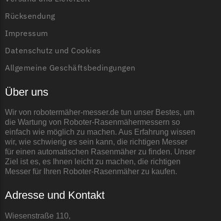
Powerworks
Rücksendung
Powerworks Messer
Begrenzungsdraht
Impressum
Robomow
Datenschutz und Cookies
Robomow Messer
Allgemeine Geschäftsbedingungen
Begrenzungsdraht
Über uns
Scheppach
Wir von robotermäher-messer.de tun unser Bestes, um
Scheppach Messer
die Wartung von Roboter-Rasenmähermessern so
Begrenzungsdraht
einfach wie möglich zu machen. Aus Erfahrung wissen
wir, wie schwierig es sein kann, die richtigen Messer
Segway
für einen automatischen Rasenmäher zu finden. Unser
Ziel ist es, es Ihnen leicht zu machen, die richtigen
Segway Navimow Messer
Messer für Ihren Roboter-Rasenmäher zu kaufen.
Sunseeker
Adresse und Kontakt
Sunseeker Messer
Wiesenstraße 110,
TECH Line