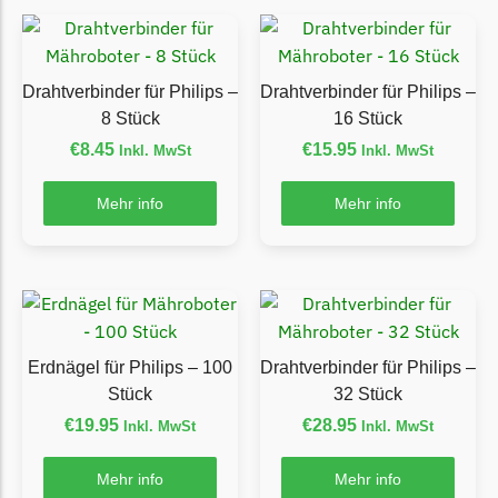
Ecovacs Messer
Einhell
Drahtverbinder für Philips –
Drahtverbinder für Philips –
Einhell Messer
8 Stück
16 Stück
Begrenzungsdraht
€
8.45
€
15.95
Inkl. MwSt
Inkl. MwSt
Etesia
Mehr info
Mehr info
Etesia Messer
Begrenzungsdraht
Eufy
Eufy Messer
Erdnägel für Philips – 100
Drahtverbinder für Philips –
Ferrex
Stück
32 Stück
Ferrex Messer
€
19.95
€
28.95
Inkl. MwSt
Inkl. MwSt
Begrenzungsdraht
Mehr info
Mehr info
Florabest