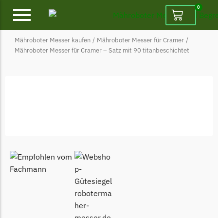
0
Mähroboter Messer kaufen
/
Mähroboter Messer für Cramer
/
Alpina
Mähroboter Messer für Cramer – Satz mit 90 titanbeschichtet
Alpina Messer
Begrenzungsdraht
Ambrogio
Ambrogio Messer
Begrenzungsdraht
Belrobotics
Belrobotics Messer
Begrenzungsdraht
Black & Decker
Black & Decker Messer