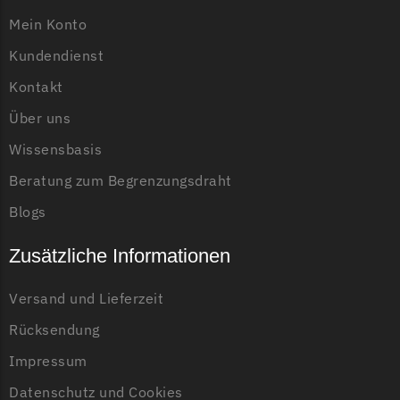
Mein Konto
Material
Titanium beschichtet
Grouw
Kundendienst
Grouw Messer
Begrenzungsdraht
Kontakt
Über uns
Güde
Wissensbasis
Güde Messer
Begrenzungsdraht
Beratung zum Begrenzungsdraht
Honda
Blogs
Honda Messer
Zusätzliche Informationen
Begrenzungsdraht
Kress
Versand und Lieferzeit
Kress Messer
Rücksendung
Begrenzungsdraht
Impressum
LandXcape
Datenschutz und Cookies