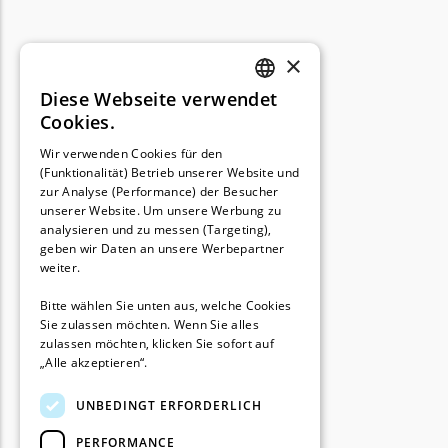
TECH Line Messer
Begrenzungsdraht
×
Diese Webseite verwendet
Texas
GERMAN
Cookies.
Texas Messer
FRENCH
Wir verwenden Cookies für den
Begrenzungsdraht
(Funktionalität) Betrieb unserer Website und
GERMAN
zur Analyse (Performance) der Besucher
Wiper
unserer Website. Um unsere Werbung zu
Wiper Messer
analysieren und zu messen (Targeting),
geben wir Daten an unsere Werbepartner
Begrenzungsdraht
weiter.
WOLF-Garten
Bitte wählen Sie unten aus, welche Cookies
Sie zulassen möchten. Wenn Sie alles
Wolf-Garten Messer
zulassen möchten, klicken Sie sofort auf
Begrenzungsdraht
„Alle akzeptieren“.
Yardforce
UNBEDINGT ERFORDERLICH
Yardforce Messer
PERFORMANCE