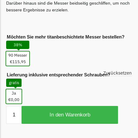
Darüber hinaus sind die Messer beidseitig geschliffen, um noch
Ecovacs Messer
bessere Ergebnisse zu erzielen.
Einhell
Einhell Messer
Möchten Sie mehr titanbeschichtete Messer bestellen?
Begrenzungsdraht
38%
Etesia
90 Messer
Etesia Messer
€115,95
Begrenzungsdraht
Zurücksetzen
Lieferung inklusive entsprechender Schrauben?
Eufy
gratis
Eufy Messer
Ja
€0,00
Ferrex
Ferrex Messer
In den Warenkorb
Begrenzungsdraht
Florabest