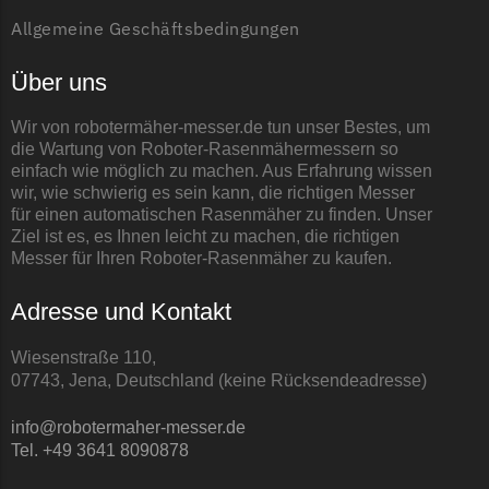
LandXcape Messer
Allgemeine Geschäftsbedingungen
Begrenzungsdraht
Über uns
LawnBott
LawnBott Messer
Wir von robotermäher-messer.de tun unser Bestes, um
die Wartung von Roboter-Rasenmähermessern so
Begrenzungsdraht
einfach wie möglich zu machen. Aus Erfahrung wissen
wir, wie schwierig es sein kann, die richtigen Messer
Lizard
für einen automatischen Rasenmäher zu finden. Unser
Lizard Messer
Ziel ist es, es Ihnen leicht zu machen, die richtigen
Messer für Ihren Roboter-Rasenmäher zu kaufen.
Begrenzungsdraht
LUX-Tools
Adresse und Kontakt
LUX-Tools Messer
Wiesenstraße 110,
Begrenzungsdraht
07743, Jena, Deutschland (keine Rücksendeadresse)
Mammotion
info@robotermaher-messer.de
Mammotion Messer
Tel. +49 3641 8090878