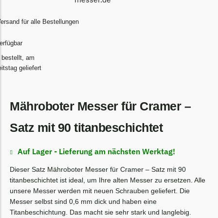
Begrenzungsdraht
Bosch Indego
ersand für alle Bestellungen
Bosch Indego Messer
erfügbar
Begrenzungsdraht
 bestellt, am
tstag geliefert
Central Park
Central Park Messer
Begrenzungsdraht
Mähroboter Messer für Cramer –
Cramer
Satz mit 90 titanbeschichtet
Cramer Messer
Begrenzungsdraht
Auf Lager - Lieferung am nächsten Werktag!
Cub Cadet
Dieser Satz Mähroboter Messer für Cramer – Satz mit 90
titanbeschichtet ist ideal, um Ihre alten Messer zu ersetzen. Alle
Cub Cadet Messer
unsere Messer werden mit neuen Schrauben geliefert. Die
Begrenzungsdraht
Messer selbst sind 0,6 mm dick und haben eine
Titanbeschichtung. Das macht sie sehr stark und langlebig.
Ecovacs