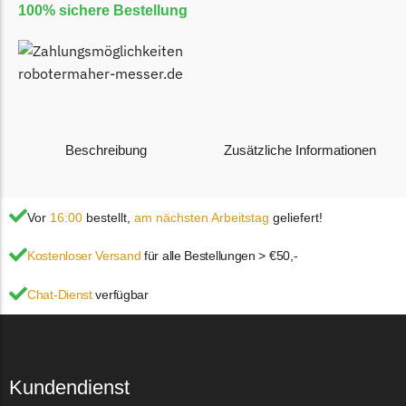
100% sichere Bestellung
Florabest Messer
Begrenzungsdraht
Flymo
Flymo Messer
Begrenzungsdraht
Beschreibung
Zusätzliche Informationen
Fuxtec
Fuxtec Messer
Vor
16:00
bestellt,
am nächsten Arbeitstag
geliefert!
Begrenzungsdraht
Zusätzliche Informationen
Kostenloser Versand
für alle Bestellungen > €50,-
Garden Feelings
Garden Feelings Messer
Chat-Dienst
verfügbar
Typ
Messer
Begrenzungsdraht
Geeignet für
Cramer
Greenworks
Greenworks Messer
Kundendienst
Anzahl der Messer
90 Messer
Begrenzungsdraht