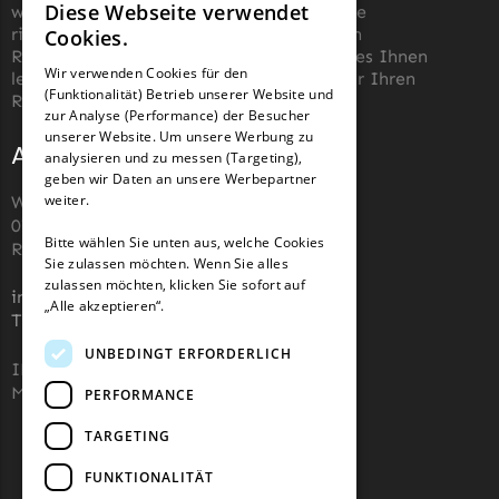
Diese Webseite verwendet
wissen wir, wie schwierig es sein kann, die
Begrenzungsdraht
GERMAN
richtigen Messer für einen automatischen
Cookies.
NAC
Rasenmäher zu finden. Unser Ziel ist es, es Ihnen
FRENCH
Wir verwenden Cookies für den
leicht zu machen, die richtigen Messer für Ihren
(Funktionalität) Betrieb unserer Website und
NAC Messer
GERMAN
Roboter-Rasenmäher zu kaufen.
zur Analyse (Performance) der Besucher
Begrenzungsdraht
unserer Website. Um unsere Werbung zu
Adresse und Kontakt
analysieren und zu messen (Targeting),
Orbex
geben wir Daten an unsere Werbepartner
weiter.
Wiesenstraße 110,
Orbex Messer
07743, Jena, Deutschland (keine
Begrenzungsdraht
Bitte wählen Sie unten aus, welche Cookies
Rücksendeadresse)
Sie zulassen möchten. Wenn Sie alles
Philips
zulassen möchten, klicken Sie sofort auf
info@robotermaher-messer.de
„Alle akzeptieren“.
Philips Messer
Tel. +49 3641 8090878
Begrenzungsdraht
UNBEDINGT ERFORDERLICH
IHK 67529623
Powerplus
MWST: NL857053759B01
PERFORMANCE
Powerplus Messer
TARGETING
Begrenzungsdraht
FUNKTIONALITÄT