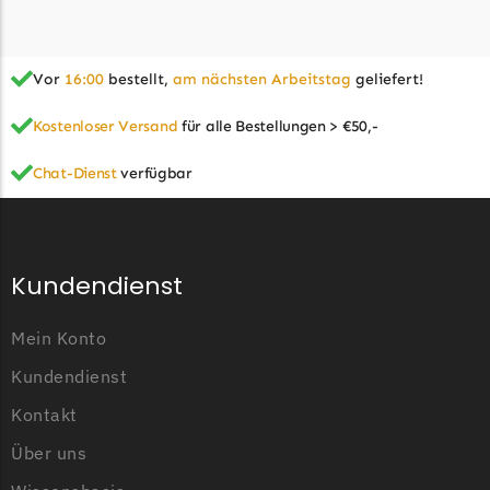
LandXcape Messer
Begrenzungsdraht
Vor
16:00
bestellt,
am nächsten Arbeitstag
geliefert!
LawnBott
LawnBott Messer
Kostenloser Versand
für alle Bestellungen > €50,-
Begrenzungsdraht
Chat-Dienst
verfügbar
Lizard
Lizard Messer
Begrenzungsdraht
Kundendienst
LUX-Tools
Mein Konto
LUX-Tools Messer
Begrenzungsdraht
Kundendienst
Mammotion
Kontakt
Mammotion Messer
Über uns