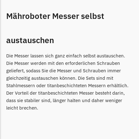
Grouw
Mähroboter Messer selbst
Grouw Messer
Begrenzungsdraht
austauschen
Güde
Güde Messer
Die Messer lassen sich ganz einfach selbst austauschen.
Begrenzungsdraht
Die Messer werden mit den erforderlichen Schrauben
geliefert, sodass Sie die Messer und Schrauben immer
Honda
gleichzeitig austauschen können. Die Sets sind mit
Honda Messer
Stahlmessern oder titanbeschichteten Messern erhältlich.
Begrenzungsdraht
Der Vorteil der titanbeschichteten Messer besteht darin,
dass sie stabiler sind, länger halten und daher weniger
Kress
leicht brechen.
Kress Messer
Begrenzungsdraht
LandXcape