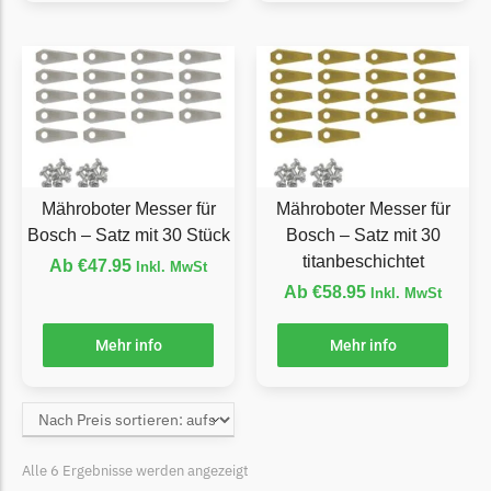
Florabest Messer
Begrenzungsdraht
Flymo
Flymo Messer
Begrenzungsdraht
Fuxtec
Mähroboter Messer für
Mähroboter Messer für
Bosch – Satz mit 30 Stück
Bosch – Satz mit 30
Fuxtec Messer
titanbeschichtet
Ab
€
47.95
Begrenzungsdraht
Inkl. MwSt
Ab
€
58.95
Inkl. MwSt
Garden Feelings
Mehr info
Mehr info
Garden Feelings Messer
Begrenzungsdraht
Greenworks
Greenworks Messer
Alle 6 Ergebnisse werden angezeigt
Begrenzungsdraht