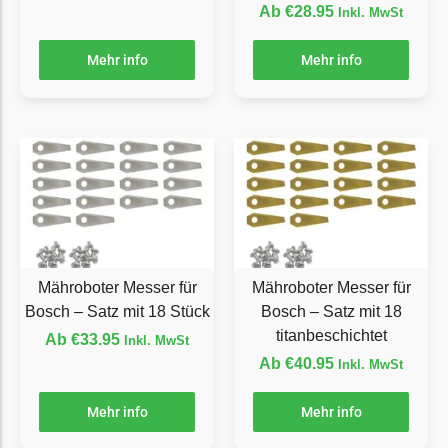
Ab
€
28.95
Inkl. MwSt
Ecovacs Messer
Mehr info
Mehr info
Einhell
Einhell Messer
Begrenzungsdraht
Etesia
Etesia Messer
Begrenzungsdraht
Eufy
Mähroboter Messer für
Mähroboter Messer für
Eufy Messer
Bosch – Satz mit 18 Stück
Bosch – Satz mit 18
Ferrex
titanbeschichtet
Ab
€
33.95
Inkl. MwSt
Ab
€
40.95
Inkl. MwSt
Ferrex Messer
Begrenzungsdraht
Mehr info
Mehr info
Florabest