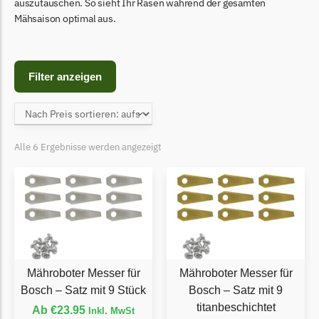
Begrenzungsdraht
auszutauschen. So sieht Ihr Rasen während der gesamten
Mähsaison optimal aus.
Bosch Indego
Bosch Indego Messer
Begrenzungsdraht
Filter anzeigen
Central Park
Central Park Messer
Begrenzungsdraht
Alle 6 Ergebnisse werden angezeigt
Cramer
Cramer Messer
Begrenzungsdraht
Cub Cadet
Cub Cadet Messer
Mähroboter Messer für
Mähroboter Messer für
Begrenzungsdraht
Bosch – Satz mit 9 Stück
Bosch – Satz mit 9
titanbeschichtet
Ab
€
23.95
Ecovacs
Inkl. MwSt