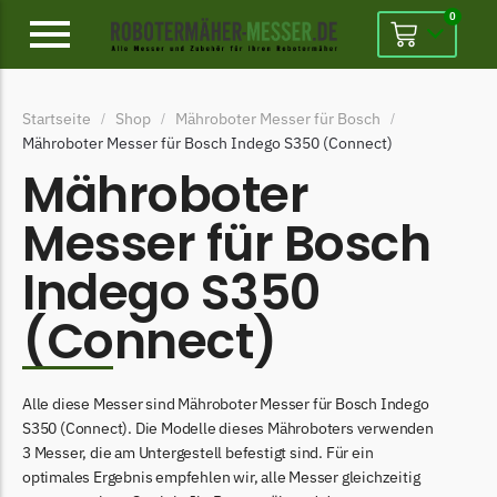
0
Alpina
Startseite
Shop
Mähroboter Messer für Bosch
/
/
/
Alpina Messer
Mähroboter Messer für Bosch Indego S350 (Connect)
Begrenzungsdraht
Mähroboter
Ambrogio
Messer für Bosch
Ambrogio Messer
Indego S350
Begrenzungsdraht
(Connect)
Belrobotics
Belrobotics Messer
Begrenzungsdraht
Alle diese Messer sind Mähroboter Messer für Bosch Indego
S350 (Connect). Die Modelle dieses Mähroboters verwenden
Black & Decker
3 Messer, die am Untergestell befestigt sind. Für ein
Black & Decker Messer
optimales Ergebnis empfehlen wir, alle Messer gleichzeitig