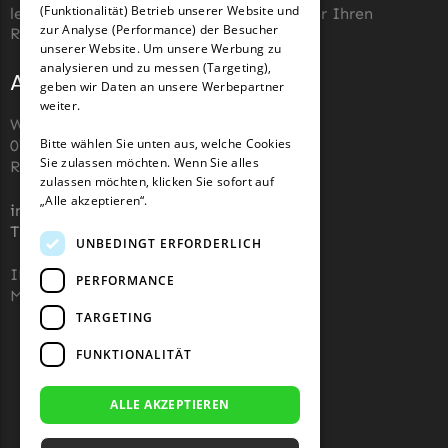
(Funktionalität) Betrieb unserer Website und
GERMAN
leicht zu machen, die richtigen Messer für Ihren
zur Analyse (Performance) der Besucher
TECH Line Messer
Roboter-Rasenmäher zu kaufen.
unserer Website. Um unsere Werbung zu
Begrenzungsdraht
analysieren und zu messen (Targeting),
Adresse und Kontakt
geben wir Daten an unsere Werbepartner
Texas
weiter.
Wiesenstraße 110,
Texas Messer
Bitte wählen Sie unten aus, welche Cookies
07743, Jena, Deutschland (keine
Begrenzungsdraht
Sie zulassen möchten. Wenn Sie alles
Rücksendeadresse)
zulassen möchten, klicken Sie sofort auf
Wiper
„Alle akzeptieren“.
info@robotermaher-messer.de
Wiper Messer
Tel. +49 3641 8090878
UNBEDINGT ERFORDERLICH
Begrenzungsdraht
IHK 67529623
PERFORMANCE
WOLF-Garten
MWST: NL857053759B01
TARGETING
Wolf-Garten Messer
Begrenzungsdraht
FUNKTIONALITÄT
Yardforce
ALLE AKZEPTIEREN
Yardforce Messer