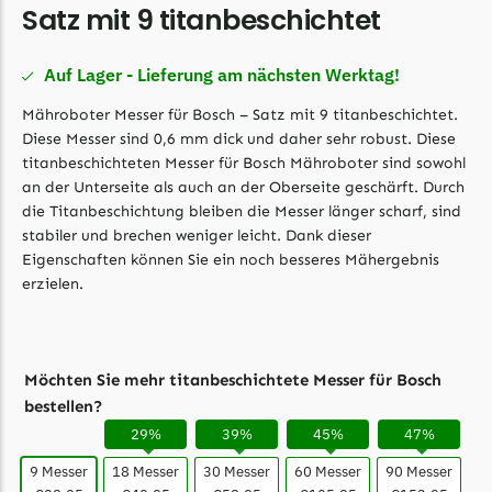
Satz mit 9 titanbeschichtet
LandXcape Messer
Begrenzungsdraht
Auf Lager - Lieferung am nächsten Werktag!
LawnBott
Mähroboter Messer für Bosch – Satz mit 9 titanbeschichtet.
LawnBott Messer
Diese Messer sind 0,6 mm dick und daher sehr robust. Diese
Begrenzungsdraht
titanbeschichteten Messer für Bosch Mähroboter sind sowohl
an der Unterseite als auch an der Oberseite geschärft. Durch
Lizard
die Titanbeschichtung bleiben die Messer länger scharf, sind
Lizard Messer
stabiler und brechen weniger leicht. Dank dieser
Eigenschaften können Sie ein noch besseres Mähergebnis
Begrenzungsdraht
erzielen.
LUX-Tools
LUX-Tools Messer
Begrenzungsdraht
Möchten Sie mehr titanbeschichtete Messer für Bosch
bestellen?
Mammotion
29%
39%
45%
47%
Mammotion Messer
9 Messer
18 Messer
30 Messer
60 Messer
90 Messer