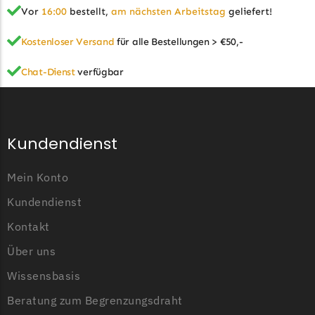
Begrenzungsdraht
Vor
16:00
bestellt,
am nächsten Arbeitstag
geliefert!
Zusätzliche Informationen
NAC
Kostenloser Versand
für alle Bestellungen > €50,-
NAC Messer
Chat-Dienst
verfügbar
Typ
Messer
Begrenzungsdraht
Orbex
Geeignet für
Bosch indego
Orbex Messer
Kundendienst
Anzahl der Messer
9 Messer
Begrenzungsdraht
Philips
Mein Konto
Philips Messer
Kundendienst
Begrenzungsdraht
Kontakt
Powerplus
Über uns
Powerplus Messer
Wissensbasis
Begrenzungsdraht
Beratung zum Begrenzungsdraht