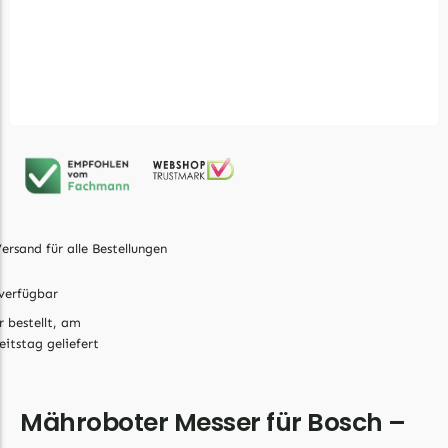
Grouw
Grouw Messer
Begrenzungsdraht
Güde
Güde Messer
Begrenzungsdraht
Honda
ersand für alle Bestellungen
Honda Messer
Begrenzungsdraht
verfügbar
r bestellt, am
Kress
eitstag geliefert
Kress Messer
Begrenzungsdraht
Mähroboter Messer für Bosch –
LandXcape