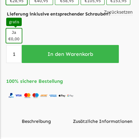
McCulloch
€28,95
€40,95
€58,95
€105,95
€153,95
Zurücksetzen
McCulloch Messer
Lieferung inklusive entsprechender Schrauben?
Begrenzungsdraht
gratis
Medion
Ja
€0,00
Medion Messer
Begrenzungsdraht
In den Warenkorb
Mountfield
Mountfield Messer
100% sichere Bestellung
Begrenzungsdraht
Mowox
Mowox Messer
Begrenzungsdraht
Beschreibung
Zusätzliche Informationen
MTD
MTD Messer