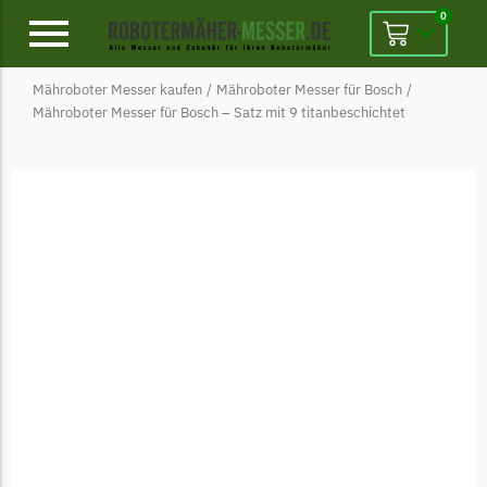
0
Mähroboter Messer kaufen
/
Mähroboter Messer für Bosch
/
Alpina
Mähroboter Messer für Bosch – Satz mit 9 titanbeschichtet
Alpina Messer
Begrenzungsdraht
Ambrogio
Ambrogio Messer
Begrenzungsdraht
Belrobotics
Belrobotics Messer
Begrenzungsdraht
Black & Decker
Black & Decker Messer