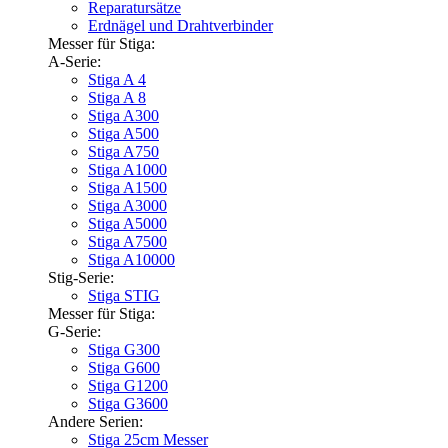
Reparatursätze
Erdnägel und Drahtverbinder
Messer für Stiga:
A-Serie:
Stiga A 4
Stiga A 8
Stiga A300
Stiga A500
Stiga A750
Stiga A1000
Stiga A1500
Stiga A3000
Stiga A5000
Stiga A7500
Stiga A10000
Stig-Serie:
Stiga STIG
Messer für Stiga:
G-Serie:
Stiga G300
Stiga G600
Stiga G1200
Stiga G3600
Andere Serien:
Stiga 25cm Messer