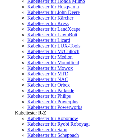
Kabeltester für Honda Miimo
Kabeltester für Husqvarna
Kabeltester für John Deere
Kabeltester für Kärcher
Kabeltester für Kress
Kabeltester für LandXcape
Kabeltester für LawnBott
Kabeltester für Lizard
Kabeltester für LUX-Tools
Kabeltester für McCulloch
Kabeltester für Medion
Kabeltester für Mountfield
Kabeltester für Mowox
Kabeltester für MTD
Kabeltester für NAC
Kabeltester für Orbex
Kabeltester für Parkside
Kabeltester für Philips
Kabeltester für Powerplus
Kabeltester für Powerworks
Kabeltester R-Z
Kabeltester für Robomow
Kabeltester für Ryobi Roboyagi
Kabeltester für Sabo
Kabeltester für Scheppach