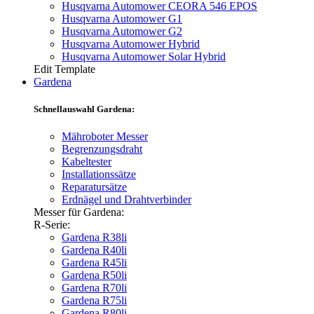
Husqvarna Automower CEORA 546 EPOS
Husqvarna Automower G1
Husqvarna Automower G2
Husqvarna Automower Hybrid
Husqvarna Automower Solar Hybrid
Edit Template
Gardena
Schnellauswahl Gardena:
Mähroboter Messer
Begrenzungsdraht
Kabeltester
Installationssätze
Reparatursätze
Erdnägel und Drahtverbinder
Messer für Gardena:
R-Serie:
Gardena R38li
Gardena R40li
Gardena R45li
Gardena R50li
Gardena R70li
Gardena R75li
Gardena R80li