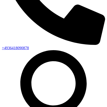
+4936418090878