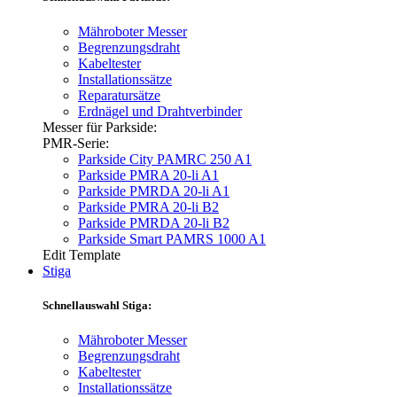
Mähroboter Messer
Begrenzungsdraht
Kabeltester
Installationssätze
Reparatursätze
Erdnägel und Drahtverbinder
Messer für Parkside:
PMR-Serie:
Parkside City PAMRC 250 A1
Parkside PMRA 20-li A1
Parkside PMRDA 20-li A1
Parkside PMRA 20-li B2
Parkside PMRDA 20-li B2
Parkside Smart PAMRS 1000 A1
Edit Template
Stiga
Schnellauswahl Stiga:
Mähroboter Messer
Begrenzungsdraht
Kabeltester
Installationssätze