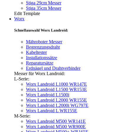
Stiga 29cm Messer
Stiga 35cm Messer
Edit Template
Worx
Schnellauswahl Worx Landroid:
Mähroboter Messer
Begrenzungsdraht
Kabeltester
Installationssätze
Reparatursätze
Erdnägel und Drahtverbinder
Messer für Worx Landroid:
L-Serie:
Worx Landroid L1000 WR147E
Worx Landroid L1500 WR153E
Worx Landroid L1500i
Worx Landroid L2000 WR155E
Worx Landroid L2000i WG797E
Worx Landroid L WR155E
M-Serie:
Worx Landroid M500 WR141E
Worx Landroid M500 WR900E
Worx Landroid M500+ WR165E