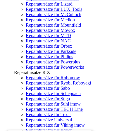
Reparatursätze für Lizard
Reparatursätze für LUX-Tools
Reparatursätze für McCulloch
Reparatursätze für Medion
Reparatursätze für Mountfield
Reparatursätze für Mowox
Reparatursätze für MTD
Reparatursätze für NAC
Reparatursätze für Orbex
Reparatursätze für Parkside
Reparatursätze für Philips
Reparatursätze für Powerplus
Reparatursätze für Powerworks
Reparatursätze R-Z
Reparatursätze für Robomow
Reparatursätze für Ryobi Roboyagi
Reparatursätze für Sabo
Reparatursätze für Scheppach
Reparatursätze für Stiga
Reparatursätze für Stihl imow
Reparatursätze für TECH Line
Reparatursätze für Texas
Reparatursätze Universal
Reparatursätze für Viking imow
Reparatursätze für Wiper