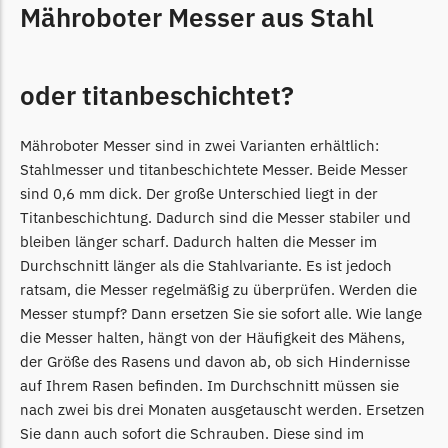
Powerworks
Mähroboter Messer aus Stahl
Powerworks Messer
Begrenzungsdraht
oder titanbeschichtet?
Robomow
Robomow Messer
Mähroboter Messer sind in zwei Varianten erhältlich:
Begrenzungsdraht
Stahlmesser und titanbeschichtete Messer. Beide Messer
sind 0,6 mm dick. Der große Unterschied liegt in der
Scheppach
Titanbeschichtung. Dadurch sind die Messer stabiler und
Scheppach Messer
bleiben länger scharf. Dadurch halten die Messer im
Begrenzungsdraht
Durchschnitt länger als die Stahlvariante. Es ist jedoch
ratsam, die Messer regelmäßig zu überprüfen. Werden die
Segway
Messer stumpf? Dann ersetzen Sie sie sofort alle. Wie lange
Segway Navimow Messer
die Messer halten, hängt von der Häufigkeit des Mähens,
der Größe des Rasens und davon ab, ob sich Hindernisse
Sunseeker
auf Ihrem Rasen befinden. Im Durchschnitt müssen sie
Sunseeker Messer
nach zwei bis drei Monaten ausgetauscht werden. Ersetzen
Sie dann auch sofort die Schrauben. Diese sind im
TECH Line