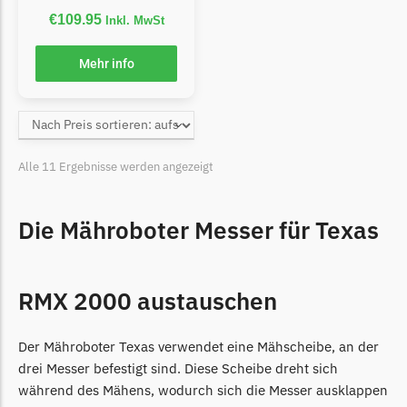
McCulloch
€
109.95
Inkl. MwSt
McCulloch Messer
Begrenzungsdraht
Mehr info
Medion
Medion Messer
Begrenzungsdraht
Alle 11 Ergebnisse werden angezeigt
Mountfield
Mountfield Messer
Die Mähroboter Messer für Texas
Begrenzungsdraht
Mowox
RMX 2000 austauschen
Mowox Messer
Begrenzungsdraht
Der Mähroboter Texas verwendet eine Mähscheibe, an der
MTD
drei Messer befestigt sind. Diese Scheibe dreht sich
während des Mähens, wodurch sich die Messer ausklappen
MTD Messer