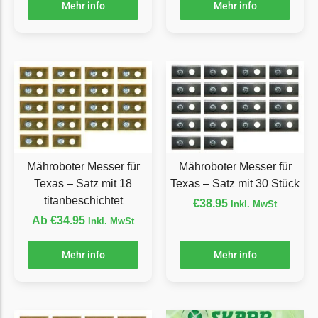
Mehr info
Mehr info
Florabest Messer
Begrenzungsdraht
Flymo
Flymo Messer
Begrenzungsdraht
Fuxtec
Fuxtec Messer
Mähroboter Messer für
Mähroboter Messer für
Begrenzungsdraht
Texas – Satz mit 18
Texas – Satz mit 30 Stück
Garden Feelings
titanbeschichtet
€
38.95
Inkl. MwSt
Ab
€
34.95
Inkl. MwSt
Garden Feelings Messer
Begrenzungsdraht
Mehr info
Mehr info
Greenworks
Greenworks Messer
Begrenzungsdraht