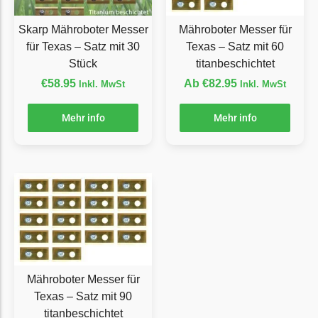
LandXcape Messer
Begrenzungsdraht
Skarp Mähroboter Messer
Mähroboter Messer für
für Texas – Satz mit 30
Texas – Satz mit 60
LawnBott
Stück
titanbeschichtet
LawnBott Messer
€
58.95
Ab
€
82.95
Inkl. MwSt
Inkl. MwSt
Begrenzungsdraht
Mehr info
Mehr info
Lizard
Lizard Messer
Begrenzungsdraht
LUX-Tools
LUX-Tools Messer
Begrenzungsdraht
Mammotion
Mähroboter Messer für
Mammotion Messer
Texas – Satz mit 90
titanbeschichtet