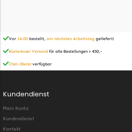
Begrenzungsdraht
Zoef Robot
Zoef Robot Messer
Begrenzungsdraht
Vor
16:00
bestellt,
am nächsten Arbeitstag
geliefert!
Kostenloser Versand
für alle Bestellungen > €50,-
Chat-Dienst
verfügbar
Kundendienst
Mein Konto
Kundendienst
Kontakt