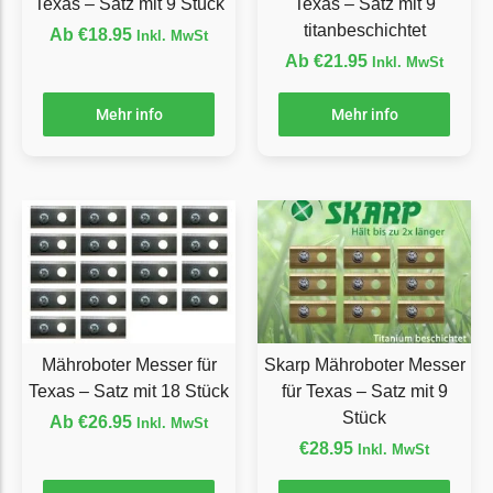
Texas – Satz mit 9 Stück
Texas – Satz mit 9
Ecovacs Messer
titanbeschichtet
Ab
€
18.95
Inkl. MwSt
Ab
€
21.95
Inkl. MwSt
Einhell
Einhell Messer
Mehr info
Mehr info
Begrenzungsdraht
Etesia
Etesia Messer
Begrenzungsdraht
Eufy
Eufy Messer
Mähroboter Messer für
Skarp Mähroboter Messer
Ferrex
Texas – Satz mit 18 Stück
für Texas – Satz mit 9
Ferrex Messer
Stück
Ab
€
26.95
Inkl. MwSt
Begrenzungsdraht
€
28.95
Inkl. MwSt
Florabest