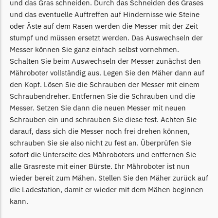
und das Gras schneiden. Durch das Schneiden des Grases
Begrenzungsdraht
und das eventuelle Auftreffen auf Hindernisse wie Steine
NAC
oder Äste auf dem Rasen werden die Messer mit der Zeit
stumpf und müssen ersetzt werden. Das Auswechseln der
NAC Messer
Messer können Sie ganz einfach selbst vornehmen.
Begrenzungsdraht
Schalten Sie beim Auswechseln der Messer zunächst den
Orbex
Mähroboter vollständig aus. Legen Sie den Mäher dann auf
den Kopf. Lösen Sie die Schrauben der Messer mit einem
Orbex Messer
Schraubendreher. Entfernen Sie die Schrauben und die
Begrenzungsdraht
Messer. Setzen Sie dann die neuen Messer mit neuen
Schrauben ein und schrauben Sie diese fest. Achten Sie
Philips
darauf, dass sich die Messer noch frei drehen können,
Philips Messer
schrauben Sie sie also nicht zu fest an. Überprüfen Sie
Begrenzungsdraht
sofort die Unterseite des Mähroboters und entfernen Sie
alle Grasreste mit einer Bürste. Ihr Mähroboter ist nun
Powerplus
wieder bereit zum Mähen. Stellen Sie den Mäher zurück auf
Powerplus Messer
die Ladestation, damit er wieder mit dem Mähen beginnen
Begrenzungsdraht
kann.