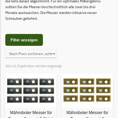
Begrenzungsdraht
die Sets darauf abgestimmt. Für ein optimales Mähergebnis
sollten Sie die Messer durchschnittlich alle zwei bis drei
Bosch Indego
Monate austauschen. Die Messer werden inklusive neuer
Schrauben geliefert.
Bosch Indego Messer
Begrenzungsdraht
Central Park
Filter anzeigen
Central Park Messer
Begrenzungsdraht
Cramer
Alle 11 Ergebnisse werden angezeigt
Cramer Messer
Begrenzungsdraht
Cub Cadet
Cub Cadet Messer
Begrenzungsdraht
Mähroboter Messer für
Mähroboter Messer für
Ecovacs