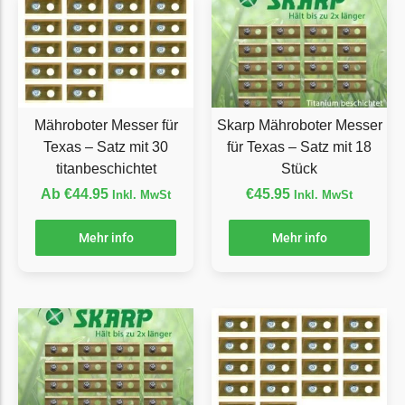
Grouw
Grouw Messer
Begrenzungsdraht
Güde
Mähroboter Messer für
Skarp Mähroboter Messer
Texas – Satz mit 30
für Texas – Satz mit 18
Güde Messer
titanbeschichtet
Stück
Begrenzungsdraht
Ab
€
44.95
€
45.95
Inkl. MwSt
Inkl. MwSt
Honda
Mehr info
Mehr info
Honda Messer
Begrenzungsdraht
Kress
Kress Messer
Begrenzungsdraht
LandXcape