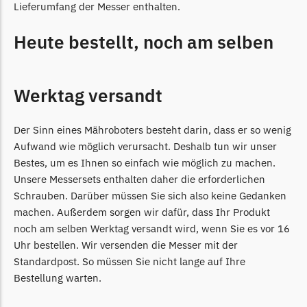
Lieferumfang der Messer enthalten.
TECH Line Messer
Heute bestellt, noch am selben
Begrenzungsdraht
Texas
Texas Messer
Werktag versandt
Begrenzungsdraht
Der Sinn eines Mähroboters besteht darin, dass er so wenig
Wiper
Aufwand wie möglich verursacht. Deshalb tun wir unser
Wiper Messer
Bestes, um es Ihnen so einfach wie möglich zu machen.
Begrenzungsdraht
Unsere Messersets enthalten daher die erforderlichen
Schrauben. Darüber müssen Sie sich also keine Gedanken
WOLF-Garten
machen. Außerdem sorgen wir dafür, dass Ihr Produkt
Wolf-Garten Messer
noch am selben Werktag versandt wird, wenn Sie es vor 16
Begrenzungsdraht
Uhr bestellen. Wir versenden die Messer mit der
Standardpost. So müssen Sie nicht lange auf Ihre
Yardforce
Bestellung warten.
Yardforce Messer