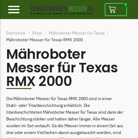
0
Alpina
Startseite
Shop
Mähroboter Messer für Texas
/
/
/
Alpina Messer
Mähroboter Messer für Texas RMX 2000
Begrenzungsdraht
Mähroboter
Ambrogio
Messer für Texas
Ambrogio Messer
RMX 2000
Begrenzungsdraht
Belrobotics
Die Mähroboter Messer für Texas RMX 2000 sind in einer
Belrobotics Messer
Stahl- oder Titanbeschichtung erhältlich. Die
Begrenzungsdraht
titanbeschichteten Mähroboter Messer für Texas sind dank der
Beschichtung stärker und halten daher länger. Alle Messer
Black & Decker
wurden im Set verkauft. Da die Messer immer in einem Set aus
Black & Decker Messer
drei oder einem Vielfachen davon ausgetauscht werden, sind