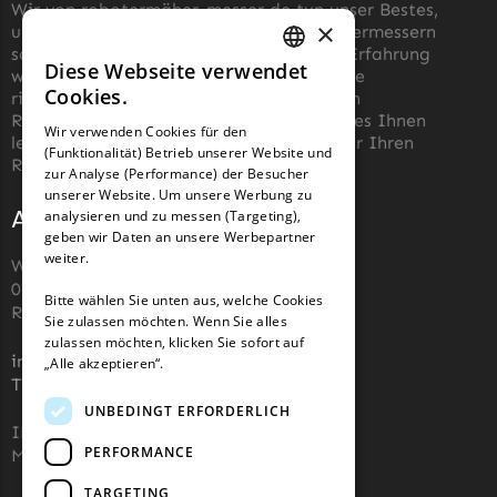
Wir von robotermäher-messer.de tun unser Bestes,
×
um die Wartung von Roboter-Rasenmähermessern
so einfach wie möglich zu machen. Aus Erfahrung
Diese Webseite verwendet
wissen wir, wie schwierig es sein kann, die
GERMAN
Cookies.
richtigen Messer für einen automatischen
FRENCH
Rasenmäher zu finden. Unser Ziel ist es, es Ihnen
Wir verwenden Cookies für den
leicht zu machen, die richtigen Messer für Ihren
(Funktionalität) Betrieb unserer Website und
GERMAN
Roboter-Rasenmäher zu kaufen.
zur Analyse (Performance) der Besucher
unserer Website. Um unsere Werbung zu
Adresse und Kontakt
analysieren und zu messen (Targeting),
geben wir Daten an unsere Werbepartner
weiter.
Wiesenstraße 110,
07743, Jena, Deutschland (keine
Bitte wählen Sie unten aus, welche Cookies
Rücksendeadresse)
Sie zulassen möchten. Wenn Sie alles
zulassen möchten, klicken Sie sofort auf
info@robotermaher-messer.de
„Alle akzeptieren“.
Tel. +49 3641 8090878
UNBEDINGT ERFORDERLICH
IHK 67529623
PERFORMANCE
MWST: NL857053759B01
TARGETING