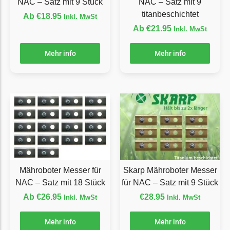
NAC – Satz mit 9 Stück
NAC – Satz mit 9
Ecovacs Messer
titanbeschichtet
Ab
€
18.95
Inkl. MwSt
Ab
€
21.95
Inkl. MwSt
Einhell
Einhell Messer
Mehr info
Mehr info
Begrenzungsdraht
Etesia
Etesia Messer
Begrenzungsdraht
Eufy
Eufy Messer
Mähroboter Messer für
Skarp Mähroboter Messer
Ferrex
NAC – Satz mit 18 Stück
für NAC – Satz mit 9 Stück
Ferrex Messer
Ab
€
26.95
€
28.95
Inkl. MwSt
Inkl. MwSt
Begrenzungsdraht
Mehr info
Mehr info
Florabest