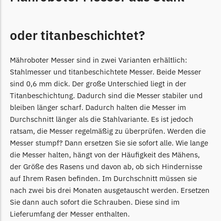
Powerworks
Powerworks Messer
Begrenzungsdraht
oder titanbeschichtet?
Robomow
Mähroboter Messer sind in zwei Varianten erhältlich:
Robomow Messer
Stahlmesser und titanbeschichtete Messer. Beide Messer
Begrenzungsdraht
sind 0,6 mm dick. Der große Unterschied liegt in der
Titanbeschichtung. Dadurch sind die Messer stabiler und
Scheppach
bleiben länger scharf. Dadurch halten die Messer im
Scheppach Messer
Durchschnitt länger als die Stahlvariante. Es ist jedoch
Begrenzungsdraht
ratsam, die Messer regelmäßig zu überprüfen. Werden die
Messer stumpf? Dann ersetzen Sie sie sofort alle. Wie lange
Segway
die Messer halten, hängt von der Häufigkeit des Mähens,
Segway Navimow Messer
der Größe des Rasens und davon ab, ob sich Hindernisse
auf Ihrem Rasen befinden. Im Durchschnitt müssen sie
Sunseeker
nach zwei bis drei Monaten ausgetauscht werden. Ersetzen
Sunseeker Messer
Sie dann auch sofort die Schrauben. Diese sind im
Lieferumfang der Messer enthalten.
TECH Line