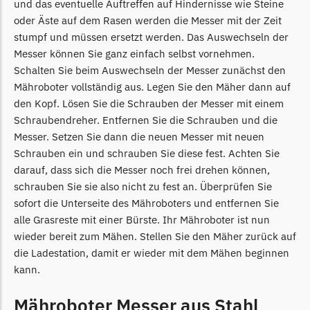
und das eventuelle Auftreffen auf Hindernisse wie Steine
Begrenzungsdraht
oder Äste auf dem Rasen werden die Messer mit der Zeit
NAC
stumpf und müssen ersetzt werden. Das Auswechseln der
Messer können Sie ganz einfach selbst vornehmen.
NAC Messer
Schalten Sie beim Auswechseln der Messer zunächst den
Begrenzungsdraht
Mähroboter vollständig aus. Legen Sie den Mäher dann auf
Orbex
den Kopf. Lösen Sie die Schrauben der Messer mit einem
Schraubendreher. Entfernen Sie die Schrauben und die
Orbex Messer
Messer. Setzen Sie dann die neuen Messer mit neuen
Begrenzungsdraht
Schrauben ein und schrauben Sie diese fest. Achten Sie
darauf, dass sich die Messer noch frei drehen können,
Philips
schrauben Sie sie also nicht zu fest an. Überprüfen Sie
Philips Messer
sofort die Unterseite des Mähroboters und entfernen Sie
Begrenzungsdraht
alle Grasreste mit einer Bürste. Ihr Mähroboter ist nun
wieder bereit zum Mähen. Stellen Sie den Mäher zurück auf
Powerplus
die Ladestation, damit er wieder mit dem Mähen beginnen
Powerplus Messer
kann.
Begrenzungsdraht
Mähroboter Messer aus Stahl