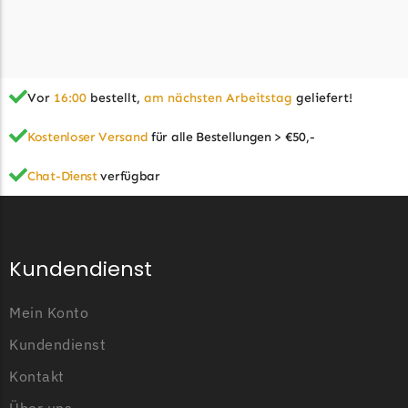
Begrenzungsdraht
Zoef Robot
Zoef Robot Messer
Begrenzungsdraht
Vor
16:00
bestellt,
am nächsten Arbeitstag
geliefert!
Kostenloser Versand
für alle Bestellungen > €50,-
Chat-Dienst
verfügbar
Kundendienst
Mein Konto
Kundendienst
Kontakt