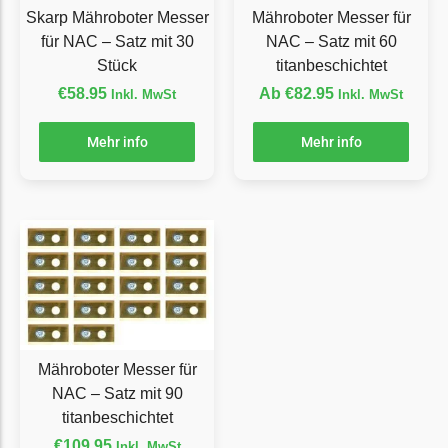
LandXcape Messer
Skarp Mähroboter Messer
Mähroboter Messer für
Begrenzungsdraht
für NAC – Satz mit 30
NAC – Satz mit 60
Stück
titanbeschichtet
LawnBott
€
58.95
Ab
€
82.95
Inkl. MwSt
Inkl. MwSt
LawnBott Messer
Begrenzungsdraht
Mehr info
Mehr info
Lizard
Lizard Messer
Begrenzungsdraht
LUX-Tools
LUX-Tools Messer
Begrenzungsdraht
Mähroboter Messer für
Mammotion
NAC – Satz mit 90
Mammotion Messer
titanbeschichtet
€
109.95
Inkl. MwSt