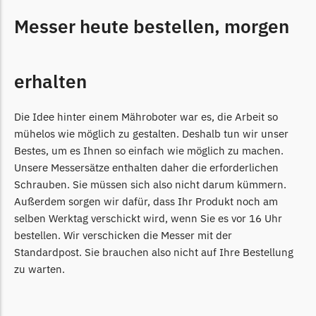
Messer heute bestellen, morgen
TECH Line Messer
Begrenzungsdraht
Texas
erhalten
Texas Messer
Begrenzungsdraht
Die Idee hinter einem Mähroboter war es, die Arbeit so
mühelos wie möglich zu gestalten. Deshalb tun wir unser
Wiper
Bestes, um es Ihnen so einfach wie möglich zu machen.
Wiper Messer
Unsere Messersätze enthalten daher die erforderlichen
Begrenzungsdraht
Schrauben. Sie müssen sich also nicht darum kümmern.
Außerdem sorgen wir dafür, dass Ihr Produkt noch am
WOLF-Garten
selben Werktag verschickt wird, wenn Sie es vor 16 Uhr
Wolf-Garten Messer
bestellen. Wir verschicken die Messer mit der
Begrenzungsdraht
Standardpost. Sie brauchen also nicht auf Ihre Bestellung
zu warten.
Yardforce
Yardforce Messer