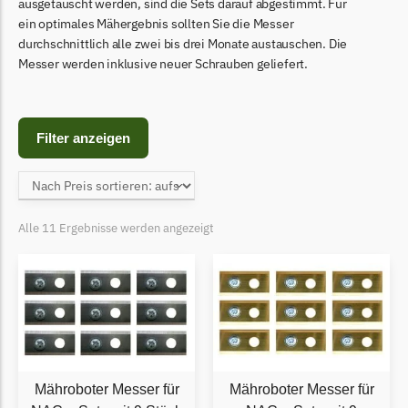
Begrenzungsdraht
ausgetauscht werden, sind die Sets darauf abgestimmt. Für
ein optimales Mähergebnis sollten Sie die Messer
Bosch Indego
durchschnittlich alle zwei bis drei Monate austauschen. Die
Messer werden inklusive neuer Schrauben geliefert.
Bosch Indego Messer
Begrenzungsdraht
Central Park
Filter anzeigen
Central Park Messer
Begrenzungsdraht
Cramer
Alle 11 Ergebnisse werden angezeigt
Cramer Messer
Begrenzungsdraht
Cub Cadet
Cub Cadet Messer
Begrenzungsdraht
Mähroboter Messer für
Mähroboter Messer für
Ecovacs