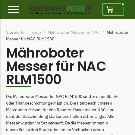
0
Alpina
Startseite
Shop
Mähroboter Messer für NAC
Mähroboter
/
/
/
Alpina Messer
Messer für NAC RLM1500
Begrenzungsdraht
Mähroboter
Ambrogio
Messer für NAC
Ambrogio Messer
RLM1500
Begrenzungsdraht
Belrobotics
Die Mähroboter Messer für NAC RLM1500 sind in einer Stahl-
Belrobotics Messer
oder Titanbeschichtung erhältlich. Die titanbeschichteten
Begrenzungsdraht
Mähroboter Messer für den Roboter-Rasenmäher NAC sind
dank der Beschichtung stärker und halten daher länger. Alle
Black & Decker
Messer wurden im Set verkauft. Da die Messer immer in
Black & Decker Messer
einem Set zu drei Stück oder einem Vielfachen davon