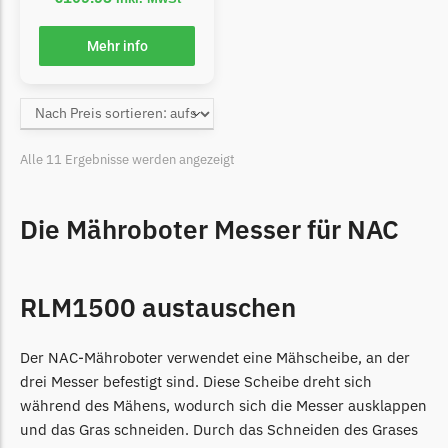
McCulloch
McCulloch Messer
Mehr info
Begrenzungsdraht
Medion
Medion Messer
Alle 11 Ergebnisse werden angezeigt
Begrenzungsdraht
Mountfield
Die Mähroboter Messer für NAC
Mountfield Messer
Begrenzungsdraht
RLM1500 austauschen
Mowox
Mowox Messer
Der NAC-Mähroboter verwendet eine Mähscheibe, an der
Begrenzungsdraht
drei Messer befestigt sind. Diese Scheibe dreht sich
MTD
während des Mähens, wodurch sich die Messer ausklappen
und das Gras schneiden. Durch das Schneiden des Grases
MTD Messer