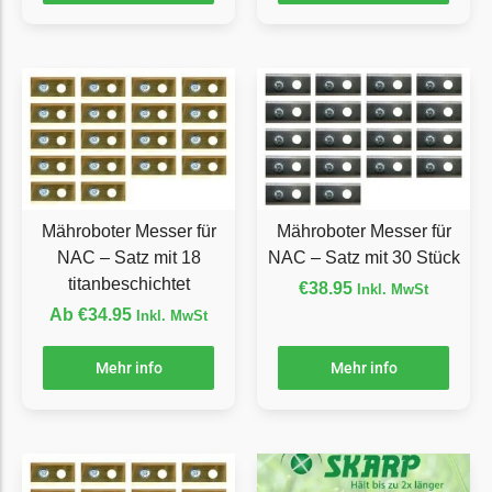
Florabest Messer
Begrenzungsdraht
Flymo
Flymo Messer
Begrenzungsdraht
Fuxtec
Mähroboter Messer für
Mähroboter Messer für
Fuxtec Messer
NAC – Satz mit 18
NAC – Satz mit 30 Stück
Begrenzungsdraht
titanbeschichtet
€
38.95
Inkl. MwSt
Garden Feelings
Ab
€
34.95
Inkl. MwSt
Garden Feelings Messer
Mehr info
Mehr info
Begrenzungsdraht
Greenworks
Greenworks Messer
Begrenzungsdraht