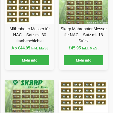
Grouw
Grouw Messer
Begrenzungsdraht
Mähroboter Messer für
Skarp Mähroboter Messer
Güde
NAC – Satz mit 30
für NAC – Satz mit 18
titanbeschichtet
Stück
Güde Messer
Ab
€
44.95
€
45.95
Begrenzungsdraht
Inkl. MwSt
Inkl. MwSt
Honda
Mehr info
Mehr info
Honda Messer
Begrenzungsdraht
Kress
Kress Messer
Begrenzungsdraht
LandXcape