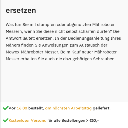
Powerworks
ersetzen
Powerworks Messer
Begrenzungsdraht
Was tun Sie mit stumpfen oder abgenutzten Mähroboter
Robomow
Messern, wenn Sie diese nicht selbst schärfen dürfen? Die
Robomow Messer
Antwort lautet: ersetzen. In der Bedienungsanleitung Ihres
Mähers finden Sie Anweisungen zum Austausch der
Begrenzungsdraht
Mowox-Mähroboter Messer. Beim Kauf neuer Mähroboter
Scheppach
Messer erhalten Sie auch die dazugehörigen Schrauben.
Scheppach Messer
Begrenzungsdraht
Segway
Segway Navimow Messer
Sunseeker
Vor
16:00
bestellt,
am nächsten Arbeitstag
geliefert!
Sunseeker Messer
Kostenloser Versand
für alle Bestellungen > €50,-
TECH Line