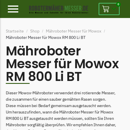
0
Alpina
Startseite
Shop
Mähroboter Messer für Mowox
/
/
/
Alpina Messer
Mähroboter Messer für Mowox RM 800 Li BT
Begrenzungsdraht
Mähroboter
Ambrogio
Messer für Mowox
Ambrogio Messer
RM 800 Li BT
Begrenzungsdraht
Belrobotics
Dieser Mowox-Mähroboter verwendet drei rotierende Messer,
Belrobotics Messer
die zusammen für einen sauber gemähten Rasen sorgen.
Begrenzungsdraht
Diese müssen bei Bedarf gemeinsam ausgetauscht werden.
Um herauszufinden, wann die Mähroboter Messer für Mowox
Black & Decker
RM 800 Li BT ausgetauscht werden müssen, sollten Sie Ihren
Black & Decker Messer
Mähroboter sorgfältig überprüfen. Wir empfehlen Ihnen daher,