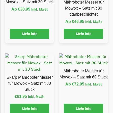
Mowox – Satz mit 30 Stück
Mähroboter Messer für
Grouw
Mowox – Satz mit 30
Ab
€
38.95
Inkl. MwSt
titanbeschichtet
Grouw Messer
Ab
€
46.95
Inkl. MwSt
Begrenzungsdraht
Güde
Mehr info
Mehr info
Güde Messer
Begrenzungsdraht
Honda
Honda Messer
Mähroboter Messer für
Begrenzungsdraht
Mowox – Satz mit 60 Stück
Skarp Mähroboter Messer
Kress
für Mowox – Satz mit 30
Ab
€
72.95
Inkl. MwSt
Stück
Kress Messer
€
61.95
Inkl. MwSt
Begrenzungsdraht
LandXcape
Mehr info
Mehr info