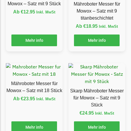
Mowox – Satz mit 9 Stück
Mähroboter Messer für
Ecovacs Messer
Mowox – Satz mit 9
Ab
€
12.95
Inkl. MwSt
titanbeschichtet
Einhell
Ab
€
18.95
Inkl. MwSt
Einhell Messer
Begrenzungsdraht
Mehr info
Mehr info
Etesia
Etesia Messer
Begrenzungsdraht
Eufy
Mähroboter Messer für
Eufy Messer
Mowox – Satz mit 18 Stück
Skarp Mähroboter Messer
Ferrex
für Mowox – Satz mit 9
Ab
€
23.95
Inkl. MwSt
Stück
Ferrex Messer
€
24.95
Inkl. MwSt
Begrenzungsdraht
Florabest
Mehr info
Mehr info