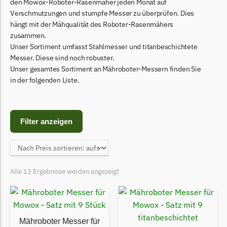
Begrenzungsdraht
den Mowox-Roboter-Rasenmäher jeden Monat auf
Verschmutzungen und stumpfe Messer zu überprüfen. Dies
Bosch Indego
hängt mit der Mähqualität des Roboter-Rasenmähers
zusammen.
Bosch Indego Messer
Unser Sortiment umfasst Stahlmesser und titanbeschichtete
Begrenzungsdraht
Messer. Diese sind noch robuster.
Unser gesamtes Sortiment an Mähroboter-Messern finden Sie
Central Park
in der folgenden Liste.
Central Park Messer
Begrenzungsdraht
Cramer
Filter anzeigen
Cramer Messer
Begrenzungsdraht
Cub Cadet
Alle 13 Ergebnisse werden angezeigt
Cub Cadet Messer
Begrenzungsdraht
Ecovacs
Mähroboter Messer für