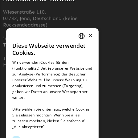
Wiesenstraße 110,
07743, Jena, Deutschland (keine
Rücksendeadresse)
×
info@robotermaher-messer.de
Tel. +49 3641 8090878
Diese Webseite verwendet
GERMAN
Cookies.
IHK 67529623
FRENCH
Wir verwenden Cookies für den
MWST: NL857053759B01
(Funktionalität) Betrieb unserer Website und
GERMAN
zur Analyse (Performance) der Besucher
unserer Website. Um unsere Werbung zu
analysieren und zu messen (Targeting),
geben wir Daten an unsere Werbepartner
weiter.
Bitte wählen Sie unten aus, welche Cookies
Sie zulassen möchten. Wenn Sie alles
zulassen möchten, klicken Sie sofort auf
„Alle akzeptieren“.