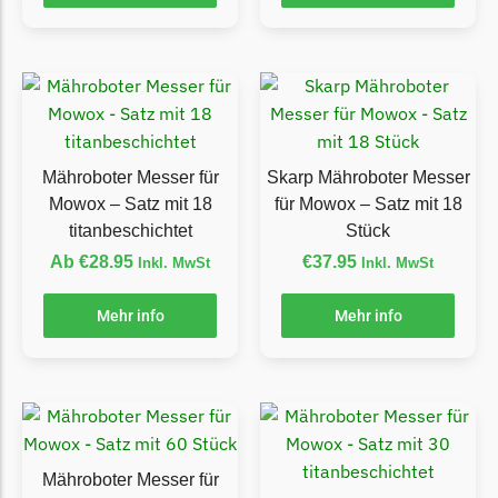
Florabest Messer
Begrenzungsdraht
Flymo
Flymo Messer
Begrenzungsdraht
Mähroboter Messer für
Skarp Mähroboter Messer
Fuxtec
Mowox – Satz mit 18
für Mowox – Satz mit 18
titanbeschichtet
Stück
Fuxtec Messer
Ab
€
28.95
€
37.95
Inkl. MwSt
Inkl. MwSt
Begrenzungsdraht
Garden Feelings
Mehr info
Mehr info
Garden Feelings Messer
Begrenzungsdraht
Greenworks
Greenworks Messer
Mähroboter Messer für
Begrenzungsdraht