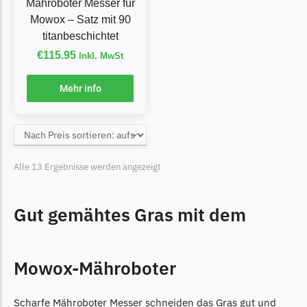
McCulloch
Mähroboter Messer für
Mowox – Satz mit 90
McCulloch Messer
titanbeschichtet
Begrenzungsdraht
€
115.95
Inkl. MwSt
Medion
Mehr info
Medion Messer
Begrenzungsdraht
Mountfield
Mountfield Messer
Alle 13 Ergebnisse werden angezeigt
Begrenzungsdraht
Mowox
Gut gemähtes Gras mit dem
Mowox Messer
Begrenzungsdraht
Mowox-Mähroboter
MTD
MTD Messer
Scharfe Mähroboter Messer schneiden das Gras gut und