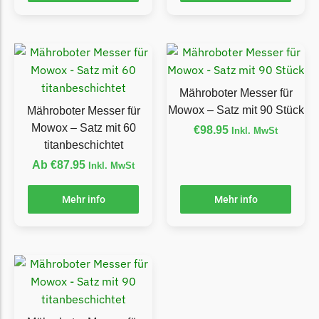
LandXcape Messer
Begrenzungsdraht
LawnBott
LawnBott Messer
Mähroboter Messer für
Begrenzungsdraht
Mowox – Satz mit 90 Stück
Mähroboter Messer für
Lizard
Mowox – Satz mit 60
€
98.95
Inkl. MwSt
titanbeschichtet
Lizard Messer
Ab
€
87.95
Inkl. MwSt
Begrenzungsdraht
LUX-Tools
Mehr info
Mehr info
LUX-Tools Messer
Begrenzungsdraht
Mammotion
Mammotion Messer