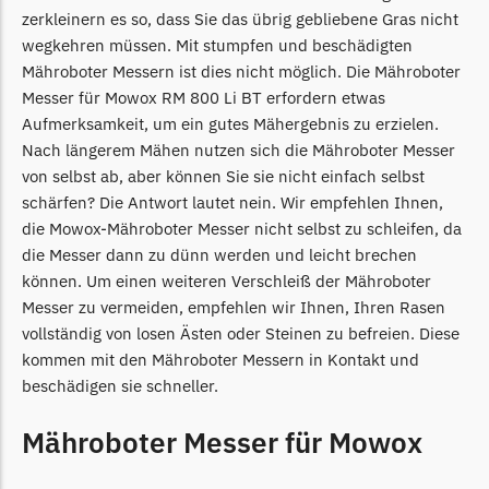
Begrenzungsdraht
zerkleinern es so, dass Sie das übrig gebliebene Gras nicht
wegkehren müssen. Mit stumpfen und beschädigten
NAC
Mähroboter Messern ist dies nicht möglich. Die Mähroboter
NAC Messer
Messer für Mowox RM 800 Li BT erfordern etwas
Begrenzungsdraht
Aufmerksamkeit, um ein gutes Mähergebnis zu erzielen.
Nach längerem Mähen nutzen sich die Mähroboter Messer
Orbex
von selbst ab, aber können Sie sie nicht einfach selbst
Orbex Messer
schärfen? Die Antwort lautet nein. Wir empfehlen Ihnen,
die Mowox-Mähroboter Messer nicht selbst zu schleifen, da
Begrenzungsdraht
die Messer dann zu dünn werden und leicht brechen
Philips
können. Um einen weiteren Verschleiß der Mähroboter
Messer zu vermeiden, empfehlen wir Ihnen, Ihren Rasen
Philips Messer
vollständig von losen Ästen oder Steinen zu befreien. Diese
Begrenzungsdraht
kommen mit den Mähroboter Messern in Kontakt und
Powerplus
beschädigen sie schneller.
Powerplus Messer
Mähroboter Messer für Mowox
Begrenzungsdraht