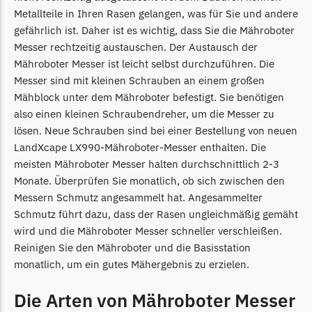
Begrenzungsdraht
Metallteile in Ihren Rasen gelangen, was für Sie und andere
gefährlich ist. Daher ist es wichtig, dass Sie die Mähroboter
NAC
Messer rechtzeitig austauschen. Der Austausch der
NAC Messer
Mähroboter Messer ist leicht selbst durchzuführen. Die
Begrenzungsdraht
Messer sind mit kleinen Schrauben an einem großen
Mähblock unter dem Mähroboter befestigt. Sie benötigen
Orbex
also einen kleinen Schraubendreher, um die Messer zu
Orbex Messer
lösen. Neue Schrauben sind bei einer Bestellung von neuen
Begrenzungsdraht
LandXcape LX990-Mähroboter-Messer enthalten. Die
meisten Mähroboter Messer halten durchschnittlich 2-3
Philips
Monate. Überprüfen Sie monatlich, ob sich zwischen den
Messern Schmutz angesammelt hat. Angesammelter
Philips Messer
Schmutz führt dazu, dass der Rasen ungleichmäßig gemäht
Begrenzungsdraht
wird und die Mähroboter Messer schneller verschleißen.
Powerplus
Reinigen Sie den Mähroboter und die Basisstation
monatlich, um ein gutes Mähergebnis zu erzielen.
Powerplus Messer
Begrenzungsdraht
Die Arten von Mähroboter Messer