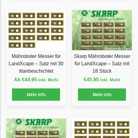
Grouw
Grouw Messer
Begrenzungsdraht
Güde
Güde Messer
Mähroboter Messer für
Skarp Mähroboter Messer
Begrenzungsdraht
LandXcape – Satz mit 30
für LandXcape – Satz mit
Honda
titanbeschichtet
18 Stück
Ab
€
44.95
€
45.95
Inkl. MwSt
Inkl. MwSt
Honda Messer
Begrenzungsdraht
Mehr info
Mehr info
Kress
Kress Messer
Begrenzungsdraht
LandXcape