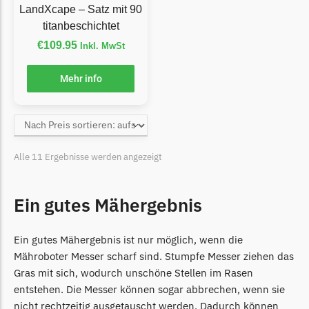
McCulloch
LandXcape – Satz mit 90
titanbeschichtet
McCulloch Messer
Begrenzungsdraht
€
109.95
Inkl. MwSt
Medion
Mehr info
Medion Messer
Begrenzungsdraht
Mountfield
Alle 11 Ergebnisse werden angezeigt
Mountfield Messer
Begrenzungsdraht
Ein gutes Mähergebnis
Mowox
Mowox Messer
Ein gutes Mähergebnis ist nur möglich, wenn die
Begrenzungsdraht
Mähroboter Messer scharf sind. Stumpfe Messer ziehen das
Gras mit sich, wodurch unschöne Stellen im Rasen
MTD
entstehen. Die Messer können sogar abbrechen, wenn sie
MTD Messer
nicht rechtzeitig ausgetauscht werden. Dadurch können