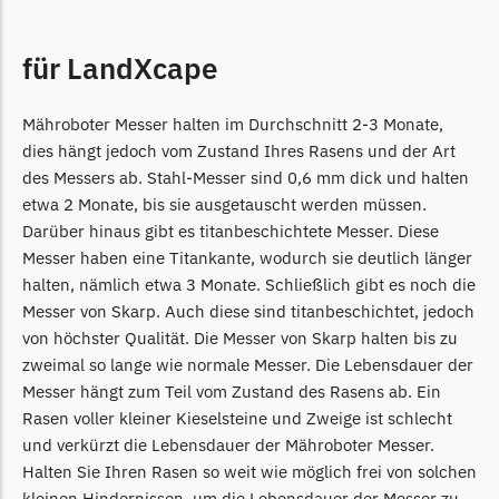
Powerworks
Powerworks Messer
für LandXcape
Begrenzungsdraht
Robomow
Mähroboter Messer halten im Durchschnitt 2-3 Monate,
Robomow Messer
dies hängt jedoch vom Zustand Ihres Rasens und der Art
Begrenzungsdraht
des Messers ab. Stahl-Messer sind 0,6 mm dick und halten
etwa 2 Monate, bis sie ausgetauscht werden müssen.
Scheppach
Darüber hinaus gibt es titanbeschichtete Messer. Diese
Messer haben eine Titankante, wodurch sie deutlich länger
Scheppach Messer
halten, nämlich etwa 3 Monate. Schließlich gibt es noch die
Begrenzungsdraht
Messer von Skarp. Auch diese sind titanbeschichtet, jedoch
Segway
von höchster Qualität. Die Messer von Skarp halten bis zu
zweimal so lange wie normale Messer. Die Lebensdauer der
Segway Navimow Messer
Messer hängt zum Teil vom Zustand des Rasens ab. Ein
Sunseeker
Rasen voller kleiner Kieselsteine und Zweige ist schlecht
und verkürzt die Lebensdauer der Mähroboter Messer.
Sunseeker Messer
Halten Sie Ihren Rasen so weit wie möglich frei von solchen
TECH Line
kleinen Hindernissen, um die Lebensdauer der Messer zu