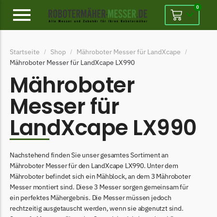
0
Alpina
Startseite
Shop
Mähroboter Messer für LandXcape
/
/
/
Alpina Messer
Mähroboter Messer für LandXcape LX990
Begrenzungsdraht
Mähroboter
Ambrogio
Messer für
Ambrogio Messer
LandXcape LX990
Begrenzungsdraht
Belrobotics
Nachstehend finden Sie unser gesamtes Sortiment an
Belrobotics Messer
Mähroboter Messer für den LandXcape LX990. Unter dem
Begrenzungsdraht
Mähroboter befindet sich ein Mähblock, an dem 3 Mähroboter
Messer montiert sind. Diese 3 Messer sorgen gemeinsam für
Black & Decker
ein perfektes Mähergebnis. Die Messer müssen jedoch
Black & Decker Messer
rechtzeitig ausgetauscht werden, wenn sie abgenutzt sind.