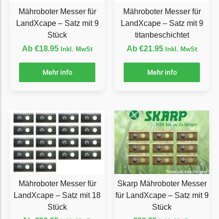
Mähroboter Messer für
Mähroboter Messer für
Ecovacs Messer
LandXcape – Satz mit 9
LandXcape – Satz mit 9
Einhell
Stück
titanbeschichtet
Einhell Messer
Ab
€
18.95
Ab
€
21.95
Inkl. MwSt
Inkl. MwSt
Begrenzungsdraht
Mehr info
Mehr info
Etesia
Etesia Messer
Begrenzungsdraht
Eufy
Eufy Messer
Ferrex
Ferrex Messer
Mähroboter Messer für
Skarp Mähroboter Messer
Begrenzungsdraht
LandXcape – Satz mit 18
für LandXcape – Satz mit 9
Stück
Stück
Florabest