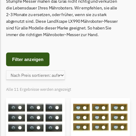
Begrenzungsdraht
Stumpfe Messer mähen das Gras nicht richtig und verkürzen
die Lebensdauer Ihres Mähroboters. Wir empfehlen, sie alle
Bosch Indego
2-3 Monate zu ersetzen, oder früher, wenn sie zu stark
abgenutzt sind. Diese LandXcape LX990 Mähroboter-Messer
Bosch Indego Messer
sind für alle Modelle dieser Marke geeignet. So haben Sie
Begrenzungsdraht
immer die richtigen Mähroboter-Messer zur Hand.
Central Park
Central Park Messer
Filter anzeigen
Begrenzungsdraht
Cramer
Cramer Messer
Alle 11 Ergebnisse werden angezeigt
Begrenzungsdraht
Cub Cadet
Cub Cadet Messer
Begrenzungsdraht
Ecovacs