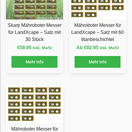
LandXcape Messer
Begrenzungsdraht
LawnBott
Skarp Mähroboter Messer
Mähroboter Messer für
für LandXcape – Satz mit
LandXcape – Satz mit 60
LawnBott Messer
30 Stück
titanbeschichtet
Begrenzungsdraht
€
58.95
Ab
€
82.95
Inkl. MwSt
Inkl. MwSt
Lizard
Mehr info
Mehr info
Lizard Messer
Begrenzungsdraht
LUX-Tools
LUX-Tools Messer
Begrenzungsdraht
Mammotion
Mammotion Messer
Mähroboter Messer für