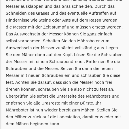
Begrenzungsdraht
Messer ausklappen und das Gras schneiden. Durch das
Schneiden des Grases und das eventuelle Auftreffen auf
NAC
Hindernisse wie Steine oder Äste auf dem Rasen werden
NAC Messer
die Messer mit der Zeit stumpf und müssen ersetzt werden.
Begrenzungsdraht
Das Auswechseln der Messer können Sie ganz einfach
selbst vornehmen. Schalten Sie den Mähroboter zum
Orbex
Auswechseln der Messer zunächst vollständig aus. Legen
Orbex Messer
Sie den Mäher dann auf den Kopf. Lösen Sie die Schrauben
Begrenzungsdraht
der Messer mit einem Schraubendreher. Entfernen Sie die
Schrauben und die Messer. Setzen Sie dann die neuen
Philips
Messer mit neuen Schrauben ein und schrauben Sie diese
Philips Messer
fest. Achten Sie darauf, dass sich die Messer noch frei
Begrenzungsdraht
drehen können, schrauben Sie sie also nicht zu fest an.
Überprüfen Sie sofort die Unterseite des Mähroboters und
Powerplus
entfernen Sie alle Grasreste mit einer Bürste. Ihr
Mähroboter ist nun wieder bereit zum Mähen. Stellen Sie
Powerplus Messer
den Mäher zurück auf die Ladestation, damit er wieder mit
Begrenzungsdraht
dem Mähen beginnen kann.