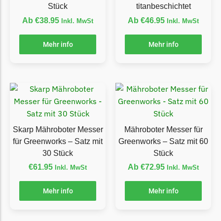
Stück
titanbeschichtet
Grouw
Ab
€
38.95
Ab
€
46.95
Inkl. MwSt
Inkl. MwSt
Grouw Messer
Mehr info
Mehr info
Begrenzungsdraht
Güde
Güde Messer
Begrenzungsdraht
Honda
Skarp Mähroboter Messer
Mähroboter Messer für
Honda Messer
für Greenworks – Satz mit
Greenworks – Satz mit 60
Begrenzungsdraht
30 Stück
Stück
Kress
€
61.95
Ab
€
72.95
Inkl. MwSt
Inkl. MwSt
Kress Messer
Mehr info
Mehr info
Begrenzungsdraht
LandXcape