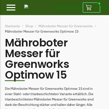
0
Alpina
Startseite
Shop
Mähroboter Messer für Greenworks
/
/
/
Alpina Messer
Mähroboter Messer für Greenworks Optimow 15
Begrenzungsdraht
Mähroboter
Ambrogio
Messer für
Ambrogio Messer
Greenworks
Begrenzungsdraht
Optimow 15
Belrobotics
Belrobotics Messer
Begrenzungsdraht
Die Mähroboter Messer für Greenworks Optimow 15 sind in
einer Stahl- oder titanbeschichteten Variante erhältlich. Die
Black & Decker
titanbeschichteten Mähroboter Messer für Greenworks sind
Black & Decker Messer
dank der Beschichtung stärker und halten daher länger. Alle