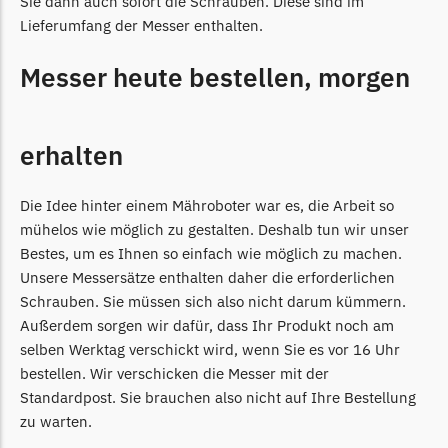
Sie dann auch sofort die Schrauben. Diese sind im
Lieferumfang der Messer enthalten.
TECH Line Messer
Begrenzungsdraht
Messer heute bestellen, morgen
Texas
Texas Messer
erhalten
Begrenzungsdraht
Wiper
Die Idee hinter einem Mähroboter war es, die Arbeit so
Wiper Messer
mühelos wie möglich zu gestalten. Deshalb tun wir unser
Bestes, um es Ihnen so einfach wie möglich zu machen.
Begrenzungsdraht
Unsere Messersätze enthalten daher die erforderlichen
WOLF-Garten
Schrauben. Sie müssen sich also nicht darum kümmern.
Außerdem sorgen wir dafür, dass Ihr Produkt noch am
Wolf-Garten Messer
selben Werktag verschickt wird, wenn Sie es vor 16 Uhr
Begrenzungsdraht
bestellen. Wir verschicken die Messer mit der
Yardforce
Standardpost. Sie brauchen also nicht auf Ihre Bestellung
zu warten.
Yardforce Messer