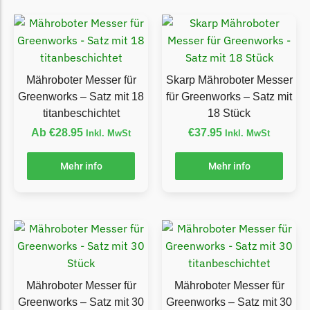
Florabest Messer
Begrenzungsdraht
Flymo
Mähroboter Messer für
Skarp Mähroboter Messer
Flymo Messer
Greenworks – Satz mit 18
für Greenworks – Satz mit
Begrenzungsdraht
titanbeschichtet
18 Stück
Fuxtec
Ab
€
28.95
€
37.95
Inkl. MwSt
Inkl. MwSt
Fuxtec Messer
Mehr info
Mehr info
Begrenzungsdraht
Garden Feelings
Garden Feelings Messer
Begrenzungsdraht
Greenworks
Mähroboter Messer für
Mähroboter Messer für
Greenworks Messer
Greenworks – Satz mit 30
Greenworks – Satz mit 30
Begrenzungsdraht