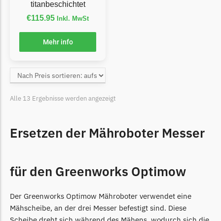
McCulloch
titanbeschichtet
€
115.95
McCulloch Messer
Inkl. MwSt
Begrenzungsdraht
Mehr info
Medion
Medion Messer
Begrenzungsdraht
Alle 13 Ergebnisse werden angezeigt
Mountfield
Mountfield Messer
Ersetzen der Mähroboter Messer
Begrenzungsdraht
Mowox
Mowox Messer
für den Greenworks Optimow
Begrenzungsdraht
Der Greenworks Optimow Mähroboter verwendet eine
MTD
Mähscheibe, an der drei Messer befestigt sind. Diese
MTD Messer
Scheibe dreht sich während des Mähens, wodurch sich die