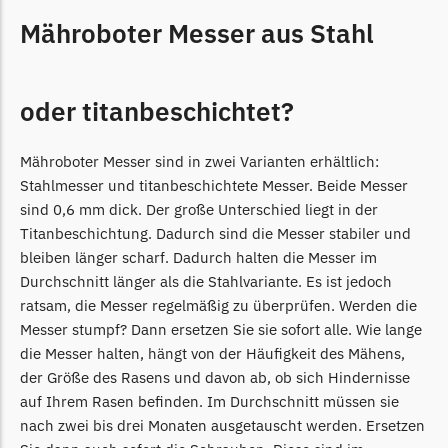
Powerworks
Mähroboter Messer aus Stahl
Powerworks Messer
Begrenzungsdraht
Robomow
oder titanbeschichtet?
Robomow Messer
Begrenzungsdraht
Mähroboter Messer sind in zwei Varianten erhältlich:
Stahlmesser und titanbeschichtete Messer. Beide Messer
Scheppach
sind 0,6 mm dick. Der große Unterschied liegt in der
Scheppach Messer
Titanbeschichtung. Dadurch sind die Messer stabiler und
Begrenzungsdraht
bleiben länger scharf. Dadurch halten die Messer im
Durchschnitt länger als die Stahlvariante. Es ist jedoch
Segway
ratsam, die Messer regelmäßig zu überprüfen. Werden die
Messer stumpf? Dann ersetzen Sie sie sofort alle. Wie lange
Segway Navimow Messer
die Messer halten, hängt von der Häufigkeit des Mähens,
Sunseeker
der Größe des Rasens und davon ab, ob sich Hindernisse
auf Ihrem Rasen befinden. Im Durchschnitt müssen sie
Sunseeker Messer
nach zwei bis drei Monaten ausgetauscht werden. Ersetzen
TECH Line