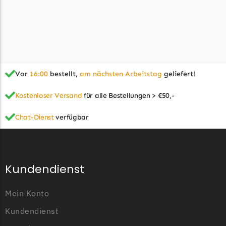
Begrenzungsdraht
Zoef Robot
Zoef Robot Messer
Begrenzungsdraht
Vor
16:00
bestellt,
am nächsten Arbeitstag
geliefert!
Kostenloser Versand
für alle Bestellungen > €50,-
Chat-Dienst
verfügbar
Kundendienst
Mein Konto
Kundendienst