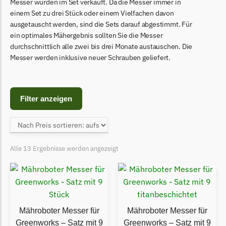
Begrenzungsdraht
Messer wurden im Set verkauft. Da die Messer immer in
einem Set zu drei Stück oder einem Vielfachen davon
Bosch Indego
ausgetauscht werden, sind die Sets darauf abgestimmt. Für
ein optimales Mähergebnis sollten Sie die Messer
Bosch Indego Messer
durchschnittlich alle zwei bis drei Monate austauschen. Die
Begrenzungsdraht
Messer werden inklusive neuer Schrauben geliefert.
Central Park
Central Park Messer
Filter anzeigen
Begrenzungsdraht
Cramer
Cramer Messer
Alle 13 Ergebnisse werden angezeigt
Begrenzungsdraht
Cub Cadet
Cub Cadet Messer
Begrenzungsdraht
Mähroboter Messer für
Mähroboter Messer für
Ecovacs
Greenworks – Satz mit 9
Greenworks – Satz mit 9