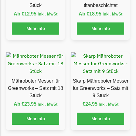
Stück
titanbeschichtet
Ecovacs Messer
Ab
€
12.95
Ab
€
18.95
Inkl. MwSt
Inkl. MwSt
Einhell
Mehr info
Mehr info
Einhell Messer
Begrenzungsdraht
Etesia
Etesia Messer
Begrenzungsdraht
Eufy
Mähroboter Messer für
Skarp Mähroboter Messer
Greenworks – Satz mit 18
für Greenworks – Satz mit
Eufy Messer
Stück
9 Stück
Ferrex
Ab
€
23.95
€
24.95
Inkl. MwSt
Inkl. MwSt
Ferrex Messer
Mehr info
Mehr info
Begrenzungsdraht
Florabest