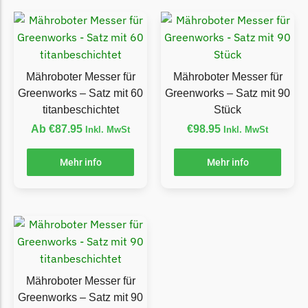
LandXcape Messer
Begrenzungsdraht
LawnBott
Mähroboter Messer für
Mähroboter Messer für
LawnBott Messer
Greenworks – Satz mit 60
Greenworks – Satz mit 90
Begrenzungsdraht
titanbeschichtet
Stück
Lizard
Ab
€
87.95
€
98.95
Inkl. MwSt
Inkl. MwSt
Lizard Messer
Mehr info
Mehr info
Begrenzungsdraht
LUX-Tools
LUX-Tools Messer
Begrenzungsdraht
Mammotion
Mähroboter Messer für
Mammotion Messer
Greenworks – Satz mit 90