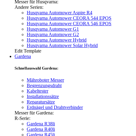
Messer für Husqvarna:
Andere Serien:
Husqvarna Automower Aspire R4
Husqvarna Automower CEORA 544 EPOS
Husqvarna Automower CEORA 546 EPOS
Husqvarna Automower G1
Husqvarna Automower G2
Husqvarna Automower Hybrid
Husqvarna Automower Solar Hybrid
Edit Template
Gardena
Schnellauswahl Gardena:
Mähroboter Messer
Begrenzungsdraht
Kabeltester
Installationssätze
Reparatursätze
Erdnägel und Drahtverbinder
Messer für Gardena:
R-Serie:
Gardena R38li
Gardena R40li
Gardena R45li