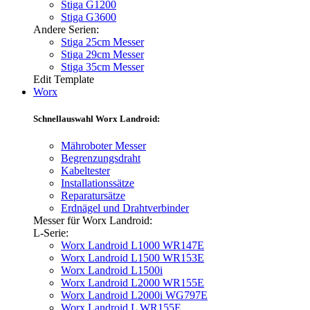
Stiga G1200
Stiga G3600
Andere Serien:
Stiga 25cm Messer
Stiga 29cm Messer
Stiga 35cm Messer
Edit Template
Worx
Schnellauswahl Worx Landroid:
Mähroboter Messer
Begrenzungsdraht
Kabeltester
Installationssätze
Reparatursätze
Erdnägel und Drahtverbinder
Messer für Worx Landroid:
L-Serie:
Worx Landroid L1000 WR147E
Worx Landroid L1500 WR153E
Worx Landroid L1500i
Worx Landroid L2000 WR155E
Worx Landroid L2000i WG797E
Worx Landroid L WR155E