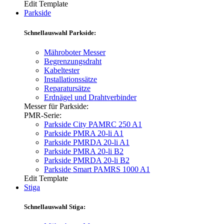
Edit Template
Parkside
Schnellauswahl Parkside:
Mähroboter Messer
Begrenzungsdraht
Kabeltester
Installationssätze
Reparatursätze
Erdnägel und Drahtverbinder
Messer für Parkside:
PMR-Serie:
Parkside City PAMRC 250 A1
Parkside PMRA 20-li A1
Parkside PMRDA 20-li A1
Parkside PMRA 20-li B2
Parkside PMRDA 20-li B2
Parkside Smart PAMRS 1000 A1
Edit Template
Stiga
Schnellauswahl Stiga: