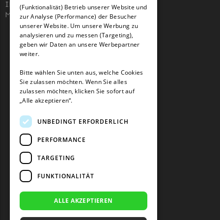
McCulloch
IHK 67529623
(Funktionalität) Betrieb unserer Website und
GERMAN
MWST: NL857053759B01
zur Analyse (Performance) der Besucher
McCulloch Messer
unserer Website. Um unsere Werbung zu
Begrenzungsdraht
analysieren und zu messen (Targeting),
geben wir Daten an unsere Werbepartner
Medion
weiter.
Medion Messer
Bitte wählen Sie unten aus, welche Cookies
Begrenzungsdraht
Sie zulassen möchten. Wenn Sie alles
zulassen möchten, klicken Sie sofort auf
Mountfield
„Alle akzeptieren“.
Mountfield Messer
UNBEDINGT ERFORDERLICH
Begrenzungsdraht
PERFORMANCE
Mowox
TARGETING
Mowox Messer
FUNKTIONALITÄT
Begrenzungsdraht
MTD
ALLE AKZEPTIEREN
MTD Messer