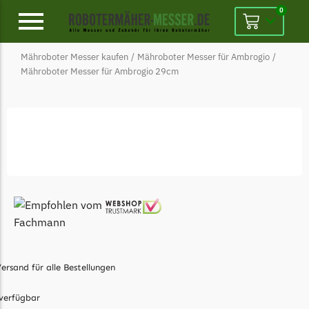
0
Mähroboter Messer kaufen
/
Mähroboter Messer für Ambrogio
/
Alpina
Mähroboter Messer für Ambrogio 29cm
Alpina Messer
Begrenzungsdraht
Ambrogio
Ambrogio Messer
Begrenzungsdraht
Belrobotics
Belrobotics Messer
Begrenzungsdraht
ersand für alle Bestellungen
Black & Decker
Black & Decker Messer
verfügbar