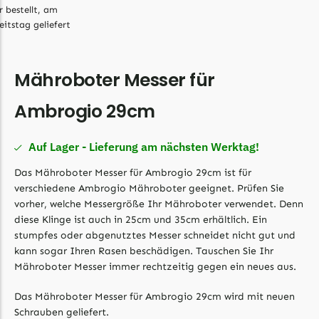
Begrenzungsdraht
r bestellt, am
eitstag geliefert
Bosch Indego
Bosch Indego Messer
Begrenzungsdraht
Mähroboter Messer für
Central Park
Ambrogio 29cm
Central Park Messer
Begrenzungsdraht
Auf Lager - Lieferung am nächsten Werktag!
Cramer
Das Mähroboter Messer für Ambrogio 29cm ist für
verschiedene Ambrogio Mähroboter geeignet. Prüfen Sie
Cramer Messer
vorher, welche Messergröße Ihr Mähroboter verwendet. Denn
Begrenzungsdraht
diese Klinge ist auch in 25cm und 35cm erhältlich. Ein
stumpfes oder abgenutztes Messer schneidet nicht gut und
Cub Cadet
kann sogar Ihren Rasen beschädigen. Tauschen Sie Ihr
Cub Cadet Messer
Mähroboter Messer immer rechtzeitig gegen ein neues aus.
Begrenzungsdraht
Das Mähroboter Messer für Ambrogio 29cm wird mit neuen
Ecovacs
Schrauben geliefert.