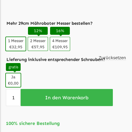
Ecovacs Messer
Einhell
Mehr 29cm Mähroboter Messer bestellen?
Einhell Messer
12%
16%
Begrenzungsdraht
1 Messer
2 Messer
4 Messer
€32,95
€57,95
€109,95
Etesia
Zurücksetzen
Etesia Messer
Lieferung inklusive entsprechender Schrauben?
Begrenzungsdraht
gratis
Eufy
Ja
€0,00
Eufy Messer
In den Warenkorb
Ferrex
Ferrex Messer
Begrenzungsdraht
100% sichere Bestellung
Florabest