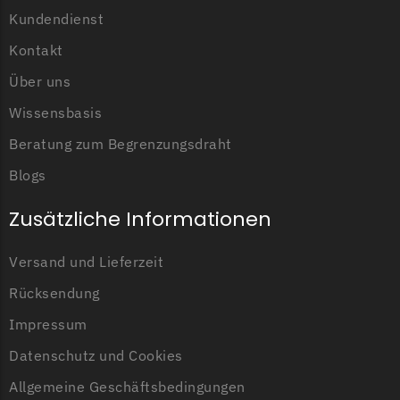
Kundendienst
Grouw
Kontakt
Grouw Messer
Über uns
Begrenzungsdraht
Wissensbasis
Güde
Beratung zum Begrenzungsdraht
Güde Messer
Begrenzungsdraht
Blogs
Honda
Zusätzliche Informationen
Honda Messer
Begrenzungsdraht
Versand und Lieferzeit
Rücksendung
Kress
Impressum
Kress Messer
Begrenzungsdraht
Datenschutz und Cookies
LandXcape
Allgemeine Geschäftsbedingungen