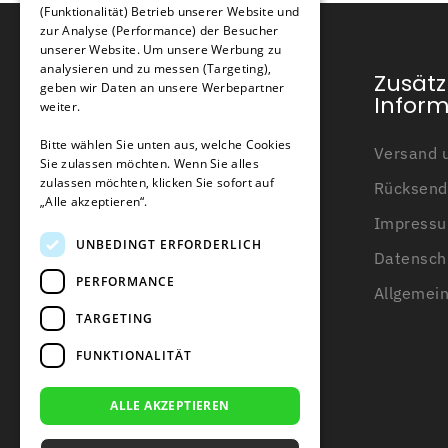
Zusätzliche Informationen
(Funktionalität) Betrieb unserer Website und
GERMAN
zur Analyse (Performance) der Besucher
unserer Website. Um unsere Werbung zu
Typ
analysieren und zu messen (Targeting),
Kundendienst
Zusätz
geben wir Daten an unsere Werbepartner
Infor
weiter.
Geeignet für
Mein Konto
Bitte wählen Sie unten aus, welche Cookies
Versand u
Sie zulassen möchten. Wenn Sie alles
Kundendienst
Anzahl der Erdnägel
zulassen möchten, klicken Sie sofort auf
Rücksend
Kontakt
„Alle akzeptieren“.
Impress
Über uns
UNBEDINGT ERFORDERLICH
Datensch
Wissensbasis
PERFORMANCE
Allgemei
Beratung zum Begrenzungsdraht
TARGETING
Blogs
FUNKTIONALITÄT
ALLE AKZEPTIEREN