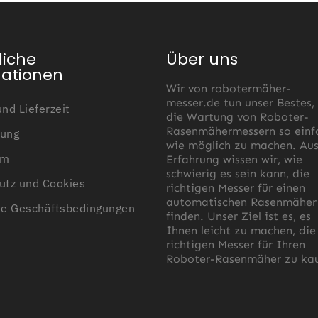
Erdnägel
liche
Über uns
mationen
Grouw
Wir von robotermäher-
messer.de tun unser Bestes,
nd Lieferzeit
die Wartung von Roboter-
800 Erdnägel
Rasenmähermessern so einf
ung
wie möglich zu machen. Au
um
Erfahrung wissen wir, wie
schwierig es sein kann, die
utz und Cookies
richtigen Messer für einen
automatischen Rasenmäher
ne Geschäftsbedingungen
finden. Unser Ziel ist es, es
Ihnen leicht zu machen, die
richtigen Messer für Ihren
Roboter-Rasenmäher zu kau