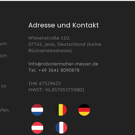
Adresse und Kontakt
Wiesenstraße 110,
 um
07743, Jena, Deutschland (keine
Rücksendeadresse)
ach
s
info@robotermaher-messer.de
Tel. +49 3641 8090878
IHK 67529623
 zu
MWST: NL857053759B01
fen.