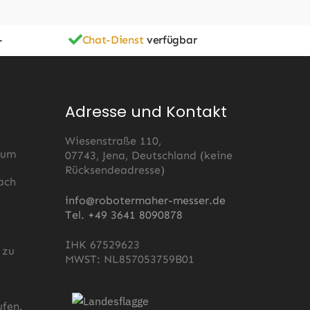
-
Chat-Dienst
verfügbar
Adresse und Kontakt
Wiesenstraße 110,
 um
07743, Jena, Deutschland (keine
Rücksendeadresse)
ach
s
info@robotermaher-messer.de
Tel. +49 3641 8090878
IHK 67529623
 zu
MWST: NL857053759B01
fen.