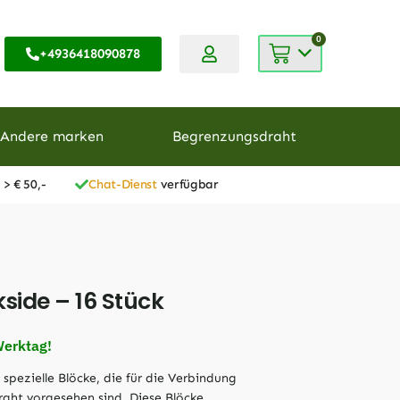
0
+4936418090878
Andere marken
Begrenzungsdraht
 > € 50,-
Chat-Dienst
verfügbar
side – 16 Stück
Werktag!
 spezielle Blöcke, die für die Verbindung
aht vorgesehen sind. Diese Blöcke