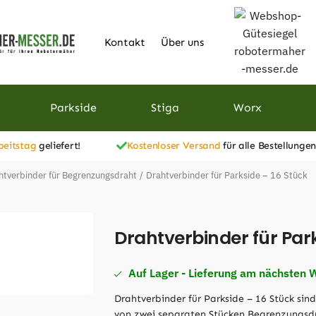
Kontakt
Über uns
Parkside
Stiga
Worx
beitstag
geliefert!
Kostenloser Versand
für alle Bestellungen
htverbinder für Begrenzungsdraht
/
Drahtverbinder für Parkside – 16 Stück
Drahtverbinder für Park
Auf Lager - Lieferung am nächsten 
Drahtverbinder für Parkside – 16 Stück sind
von zwei separaten Stücken Begrenzungsdr