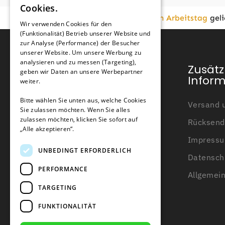
Cookies.
FRENCH
Vor
16:00
bestellt,
am nächsten Arbeitstag
geli
Wir verwenden Cookies für den
Zusätzliche Informationen
(Funktionalität) Betrieb unserer Website und
GERMAN
zur Analyse (Performance) der Besucher
unserer Website. Um unsere Werbung zu
Typ
analysieren und zu messen (Targeting),
Kundendienst
Zusätz
geben wir Daten an unsere Werbepartner
Infor
weiter.
Geeignet für
Mein Konto
Bitte wählen Sie unten aus, welche Cookies
Versand u
Sie zulassen möchten. Wenn Sie alles
Kundendienst
Anzahl der Drahtverbinder
zulassen möchten, klicken Sie sofort auf
Rücksend
Kontakt
„Alle akzeptieren“.
Impress
Über uns
UNBEDINGT ERFORDERLICH
Datensch
Wissensbasis
PERFORMANCE
Allgemei
Beratung zum Begrenzungsdraht
TARGETING
Blogs
FUNKTIONALITÄT