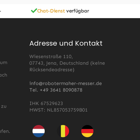
-
Chat-Dienst
verfügbar
Adresse und Kontakt
Wiesenstraße 110,
 um
07743, Jena, Deutschland (keine
Rücksendeadresse)
ach
s
info@robotermaher-messer.de
Tel. +49 3641 8090878
IHK 67529623
 zu
MWST: NL857053759B01
fen.