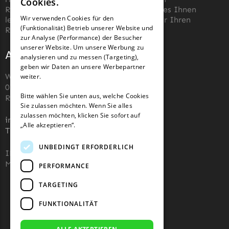
Powerworks
Cookies.
Rasenmäher zu finden. Unser Ziel ist es, es Ihnen
FRENCH
Powerworks Messer
Wir verwenden Cookies für den
leicht zu machen, die richtigen Messer für Ihren
(Funktionalität) Betrieb unserer Website und
GERMAN
Roboter-Rasenmäher zu kaufen.
Begrenzungsdraht
zur Analyse (Performance) der Besucher
unserer Website. Um unsere Werbung zu
Robomow
Adresse und Kontakt
analysieren und zu messen (Targeting),
geben wir Daten an unsere Werbepartner
Robomow Messer
Wiesenstraße 110,
weiter.
Begrenzungsdraht
07743, Jena, Deutschland (keine
Bitte wählen Sie unten aus, welche Cookies
Rücksendeadresse)
Scheppach
Sie zulassen möchten. Wenn Sie alles
zulassen möchten, klicken Sie sofort auf
Scheppach Messer
info@robotermaher-messer.de
„Alle akzeptieren“.
Tel. +49 3641 8090878
Begrenzungsdraht
UNBEDINGT ERFORDERLICH
Segway
IHK 67529623
MWST: NL857053759B01
PERFORMANCE
Segway Navimow Messer
TARGETING
Sunseeker
FUNKTIONALITÄT
Sunseeker Messer
TECH Line