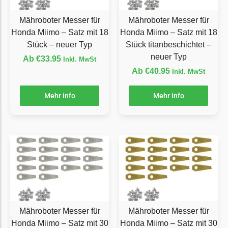
Florabest Messer
Mähroboter Messer für
Mähroboter Messer für
Begrenzungsdraht
Honda Miimo – Satz mit 18
Honda Miimo – Satz mit 18
Flymo
Stück – neuer Typ
Stück titanbeschichtet –
neuer Typ
Ab
€
33.95
Inkl. MwSt
Flymo Messer
Ab
€
40.95
Inkl. MwSt
Begrenzungsdraht
Fuxtec
Mehr info
Mehr info
Fuxtec Messer
Begrenzungsdraht
Garden Feelings
Garden Feelings Messer
Begrenzungsdraht
Greenworks
Mähroboter Messer für
Mähroboter Messer für
Greenworks Messer
Honda Miimo – Satz mit 30
Honda Miimo – Satz mit 30
Begrenzungsdraht