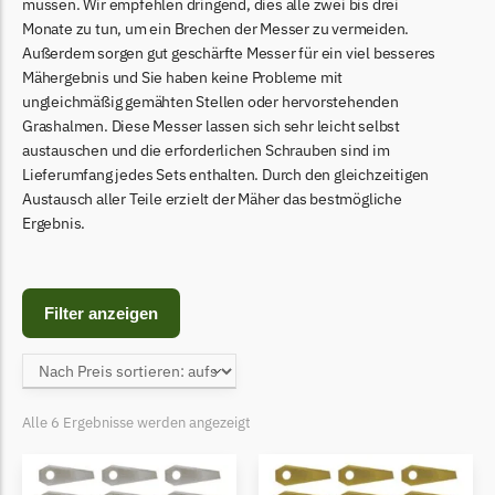
Begrenzungsdraht
müssen. Wir empfehlen dringend, dies alle zwei bis drei
Monate zu tun, um ein Brechen der Messer zu vermeiden.
Bosch Indego
Außerdem sorgen gut geschärfte Messer für ein viel besseres
Mähergebnis und Sie haben keine Probleme mit
Bosch Indego Messer
ungleichmäßig gemähten Stellen oder hervorstehenden
Begrenzungsdraht
Grashalmen. Diese Messer lassen sich sehr leicht selbst
austauschen und die erforderlichen Schrauben sind im
Central Park
Lieferumfang jedes Sets enthalten. Durch den gleichzeitigen
Central Park Messer
Austausch aller Teile erzielt der Mäher das bestmögliche
Begrenzungsdraht
Ergebnis.
Cramer
Cramer Messer
Filter anzeigen
Begrenzungsdraht
Cub Cadet
Cub Cadet Messer
Alle 6 Ergebnisse werden angezeigt
Begrenzungsdraht
Ecovacs