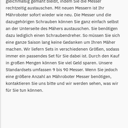
gleichmäßig gemäht bleibt, indem Sie die Messer
LandXcape Messer
rechtzeitig austauschen. Mit neuen Messern ist Ihr
Begrenzungsdraht
Mähroboter sofort wieder wie neu. Die Messer und die
dazugehörigen Schrauben können Sie ganz einfach selbst
LawnBott
an der Unterseite des Mähers austauschen. Sie benötigen
LawnBott Messer
dazu lediglich einen Schraubendreher. So müssen Sie sich
Begrenzungsdraht
eine ganze Saison lang keine Gedanken um Ihren Mäher
machen. Wir liefern Sets in verschiedenen Größen, sodass
Lizard
immer ein passendes Set für Sie dabei ist. Durch den Kauf
Lizard Messer
in großen Mengen können Sie viel Geld sparen. Unsere
Begrenzungsdraht
Standardsets umfassen 9 bis 90 Messer. Wenn Sie jedoch
eine größere Anzahl an Mähroboter Messer benötigen,
LUX-Tools
kontaktieren Sie uns bitte und wir werden sehen, was wir
LUX-Tools Messer
für Sie tun können.
Begrenzungsdraht
Mammotion
Mammotion Messer