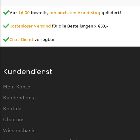
McCulloch
McCulloch Messer
Vor
16:00
bestellt,
am nächsten Arbeitstag
geliefert!
Begrenzungsdraht
Kostenloser Versand
für alle Bestellungen > €50,-
Medion
Chat-Dienst
verfügbar
Medion Messer
Begrenzungsdraht
Mountfield
Kundendienst
Mountfield Messer
Begrenzungsdraht
Mein Konto
Mowox
Kundendienst
Mowox Messer
Kontakt
Begrenzungsdraht
Über uns
MTD
Wissensbasis
MTD Messer