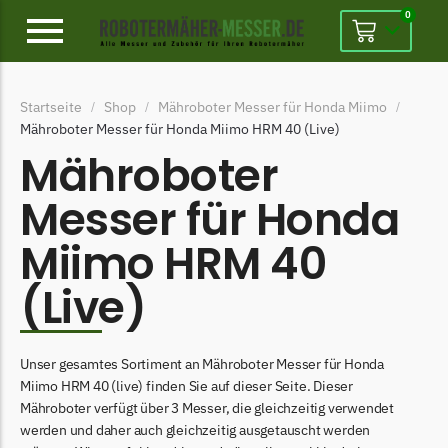
0
Alpina
Startseite
Shop
Mähroboter Messer für Honda Miimo
/
/
/
Alpina Messer
Mähroboter Messer für Honda Miimo HRM 40 (Live)
Begrenzungsdraht
Mähroboter
Ambrogio
Messer für Honda
Ambrogio Messer
Miimo HRM 40
Begrenzungsdraht
(Live)
Belrobotics
Belrobotics Messer
Begrenzungsdraht
Unser gesamtes Sortiment an Mähroboter Messer für Honda
Miimo HRM 40 (live) finden Sie auf dieser Seite. Dieser
Black & Decker
Mähroboter verfügt über 3 Messer, die gleichzeitig verwendet
Black & Decker Messer
werden und daher auch gleichzeitig ausgetauscht werden