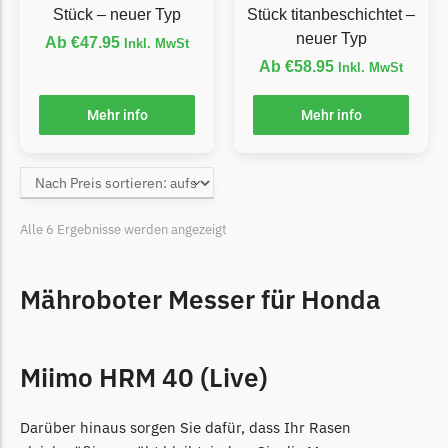
Stück – neuer Typ
Stück titanbeschichtet –
Grouw
neuer Typ
Ab
€
47.95
Inkl. MwSt
Ab
€
58.95
Grouw Messer
Inkl. MwSt
Begrenzungsdraht
Mehr info
Mehr info
Güde
Güde Messer
Begrenzungsdraht
Alle 6 Ergebnisse werden angezeigt
Honda
Honda Messer
Mähroboter Messer für Honda
Begrenzungsdraht
Kress
Kress Messer
Miimo HRM 40 (Live)
Begrenzungsdraht
Darüber hinaus sorgen Sie dafür, dass Ihr Rasen
LandXcape