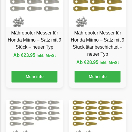
Ecovacs Messer
Einhell
Einhell Messer
Mähroboter Messer für
Mähroboter Messer für
Begrenzungsdraht
Honda Miimo – Satz mit 9
Honda Miimo – Satz mit 9
Stück – neuer Typ
Stück titanbeschichtet –
Etesia
neuer Typ
Ab
€
23.95
Inkl. MwSt
Etesia Messer
Ab
€
28.95
Inkl. MwSt
Begrenzungsdraht
Eufy
Mehr info
Mehr info
Eufy Messer
Ferrex
Ferrex Messer
Begrenzungsdraht
Florabest