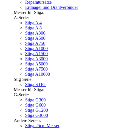
Reparatursätze
Erdnägel und Drahtverbinder
Messer für Stiga:
A-Serie:
Stiga A 4
Stiga A 8
Stiga A300
Stiga A500
Stiga A750
Stiga A1000
Stiga A1500
Stiga A3000
Stiga A5000
Stiga A7500
Stiga A10000
Stig-Serie:
Stiga STIG
Messer für Stiga:
G-Serie:
Stiga G300
Stiga G600
Stiga G1200
Stiga G3600
Andere Serien:
Stiga 25cm Messer