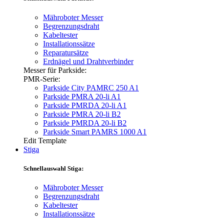
Mähroboter Messer
Begrenzungsdraht
Kabeltester
Installationssätze
Reparatursätze
Erdnägel und Drahtverbinder
Messer für Parkside:
PMR-Serie:
Parkside City PAMRC 250 A1
Parkside PMRA 20-li A1
Parkside PMRDA 20-li A1
Parkside PMRA 20-li B2
Parkside PMRDA 20-li B2
Parkside Smart PAMRS 1000 A1
Edit Template
Stiga
Schnellauswahl Stiga:
Mähroboter Messer
Begrenzungsdraht
Kabeltester
Installationssätze