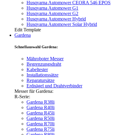
Husqvarna Automower CEORA 546 EPOS
Husqvarna Automower G1
Husqvarna Automower G2
Husqvarna Automower Hybrid
Husqvarna Automower Solar Hybrid
Edit Template
Gardena
Schnellauswahl Gardena:
Mähroboter Messer
Begrenzungsdraht
Kabeltester
Installationssätze
Reparatursätze
Erdnägel und Drahtverbinder
Messer für Gardena:
R-Serie:
Gardena R38li
Gardena R40li
Gardena R45li
Gardena R50li
Gardena R70li
Gardena R75li
Gardena R80li