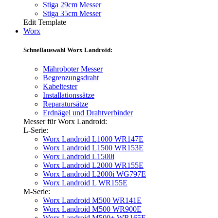
Stiga 29cm Messer
Stiga 35cm Messer
Edit Template
Worx
Schnellauswahl Worx Landroid:
Mähroboter Messer
Begrenzungsdraht
Kabeltester
Installationssätze
Reparatursätze
Erdnägel und Drahtverbinder
Messer für Worx Landroid:
L-Serie:
Worx Landroid L1000 WR147E
Worx Landroid L1500 WR153E
Worx Landroid L1500i
Worx Landroid L2000 WR155E
Worx Landroid L2000i WG797E
Worx Landroid L WR155E
M-Serie:
Worx Landroid M500 WR141E
Worx Landroid M500 WR900E
Worx Landroid M500+ WR165E