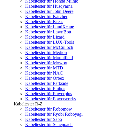
Kabeltester für Honda Miimo
Kabeltester für Husqvarna
Kabeltester für John Deere
Kabeltester für Kärcher
Kabeltester für Kress
Kabeltester für LandXcape
Kabeltester für LawnBott
Kabeltester für Lizard
Kabeltester für LUX-Tools
Kabeltester für McCulloch
Kabeltester für Medion
Kabeltester für Mountfield
Kabeltester für Mowox
Kabeltester für MTD
Kabeltester für NAC
Kabeltester für Orbex
Kabeltester für Parkside
Kabeltester für Philips
Kabeltester für Powerplus
Kabeltester für Powerworks
Kabeltester R-Z
Kabeltester für Robomow
Kabeltester für Ryobi Roboyagi
Kabeltester für Sabo
Kabeltester für Scheppach