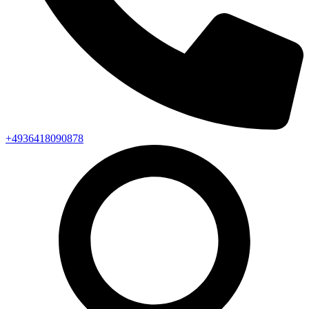
+4936418090878