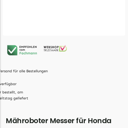
Grouw
Grouw Messer
Begrenzungsdraht
Güde
Güde Messer
Begrenzungsdraht
Honda
ersand für alle Bestellungen
Honda Messer
Begrenzungsdraht
verfügbar
r bestellt, am
Kress
eitstag geliefert
Kress Messer
Begrenzungsdraht
Mähroboter Messer für Honda
LandXcape