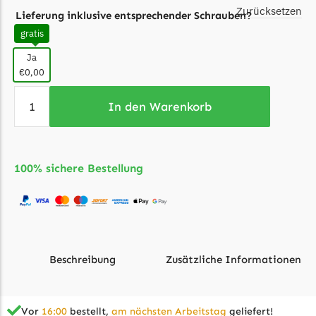
McCulloch
Zurücksetzen
Lieferung inklusive entsprechender Schrauben?
McCulloch Messer
gratis
Begrenzungsdraht
Ja
Medion
€0,00
Medion Messer
In den Warenkorb
Begrenzungsdraht
Mountfield
Mountfield Messer
100% sichere Bestellung
Begrenzungsdraht
Mowox
Mowox Messer
Begrenzungsdraht
Beschreibung
Zusätzliche Informationen
MTD
MTD Messer
Vor
16:00
bestellt,
am nächsten Arbeitstag
geliefert!