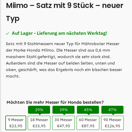
Miimo – Satz mit 9 Stück – neuer
LandXcape Messer
Begrenzungsdraht
Typ
LawnBott
Auf Lager - Lieferung am nächsten Werktag!
LawnBott Messer
Begrenzungsdraht
Satz mit 9 Stahlmessern neuer Typ für Mähroboter Messer
der Marke Honda Miimo. Die Messer sind aus 0,6 mm
Lizard
massivem Stahl gefertigt, wodurch sie sehr stark sind.
Lizard Messer
Außerdem sind die Messer auf beiden Seiten, unten und
oben, geschärft, was das Ergebnis noch ein bisschen besser
Begrenzungsdraht
macht.
LUX-Tools
LUX-Tools Messer
Begrenzungsdraht
Möchten Sie mehr Messer für Honda bestellen?
29%
39%
45%
47%
Mammotion
9 Messer
18 Messer
30 Messer
60 Messer
90 Messer
Mammotion Messer
€23,95
€33,95
€47,95
€87,95
€126,95