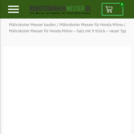
0
Mähroboter Messer kaufen
/
Mähroboter Messer für Honda Miimo
/
Alpina
Mähroboter Messer für Honda Miimo – Satz mit 9 Stück – neuer Typ
Alpina Messer
Begrenzungsdraht
Ambrogio
Ambrogio Messer
Begrenzungsdraht
Belrobotics
Belrobotics Messer
Begrenzungsdraht
Black & Decker
Black & Decker Messer