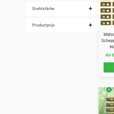
Drahtstärke
Productprijs
Mähro
Schepp
ti
Ab