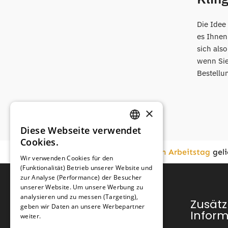
Die Idee
es Ihnen
sich als
wenn Sie
Bestellu
×
Diese Webseite verwendet
GERMAN
Cookies.
FRENCH
Vor
16:00
bestellt,
am nächsten Arbeitstag
geli
Wir verwenden Cookies für den
(Funktionalität) Betrieb unserer Website und
GERMAN
zur Analyse (Performance) der Besucher
unserer Website. Um unsere Werbung zu
analysieren und zu messen (Targeting),
Kundendienst
Zusätz
geben wir Daten an unsere Werbepartner
Infor
weiter.