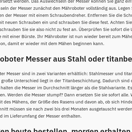
rsetzt werden. Das Auswechseln der Messer können Sie ganz ein
eln der Messer zunächst den Mähroboter vollständig aus. Legen 
n der Messer mit einem Schraubendreher. Entfernen Sie die Sch
it neuen Schrauben ein und schrauben Sie diese fest. Achten Sie 
schrauben Sie sie also nicht zu fest an. Überprüfen Sie sofort die
e mit einer Bürste. Ihr Mähroboter ist nun wieder bereit zum Mähe
ion, damit er wieder mit dem Mähen beginnen kann.
oboter Messer aus Stahl oder titanbe
er Messer sind in zwei Varianten erhältlich: Stahlmesser und tit
r große Unterschied liegt in der Titanbeschichtung. Dadurch sind d
halten die Messer im Durchschnitt länger als die Stahlvariante. E
en. Werden die Messer stumpf? Dann ersetzen Sie sie sofort alle. 
it des Mähens, der Größe des Rasens und davon ab, ob sich Hind
nitt müssen sie nach zwei bis drei Monaten ausgetauscht werden.
nd im Lieferumfang der Messer enthalten.
gen heute bestellen, morgen erhalten