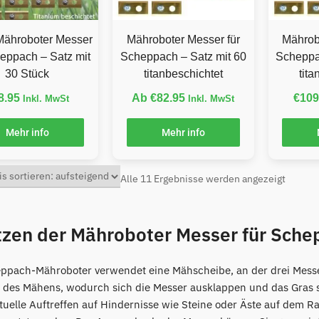
Mähroboter Messer
Mähroboter Messer für
Mährob
heppach – Satz mit
Scheppach – Satz mit 60
Scheppa
30 Stück
titanbeschichtet
tit
8.95
Ab
€
82.95
€
109
Inkl. MwSt
Inkl. MwSt
Mehr info
Mehr info
Alle 11 Ergebnisse werden angezeigt
tzen der Mähroboter Messer für Sch
ppach-Mähroboter verwendet eine Mähscheibe, an der drei Messer 
des Mähens, wodurch sich die Messer ausklappen und das Gras 
tuelle Auftreffen auf Hindernisse wie Steine oder Äste auf dem R