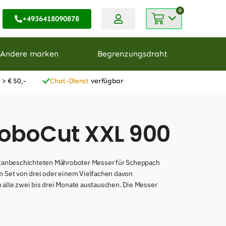
0
+4936418090878
Andere marken
Begrenzungsdraht
 > € 50,-
Chat-Dienst
verfügbar
RoboCut XXL 900
 titanbeschichteten Mähroboter Messer für Scheppach
em Set von drei oder einem Vielfachen davon
h alle zwei bis drei Monate austauschen. Die Messer