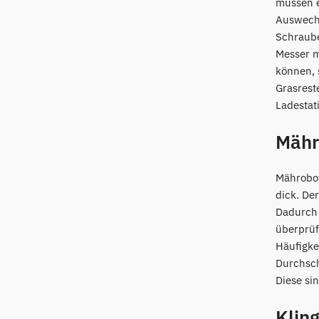
müssen e
Auswechs
Schraube
Messer m
können, 
Grasrest
Ladestat
Mähr
Mährobot
dick. De
Dadurch 
überprüf
Häufigke
Durchsch
Diese si
Klin