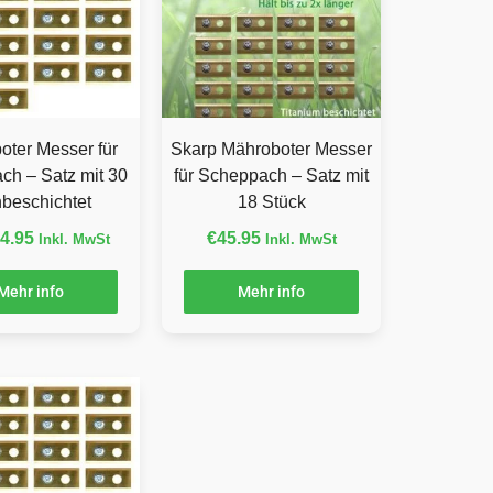
oter Messer für
Skarp Mähroboter Messer
ch – Satz mit 30
für Scheppach – Satz mit
anbeschichtet
18 Stück
4.95
€
45.95
Inkl. MwSt
Inkl. MwSt
Mehr info
Mehr info