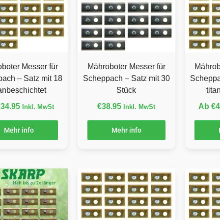
boter Messer für
Mähroboter Messer für
Mährob
ach – Satz mit 18
Scheppach – Satz mit 30
Scheppa
tanbeschichtet
Stück
tit
€
34.95
€
38.95
Ab
€
4
Inkl. MwSt
Inkl. MwSt
Mehr info
Mehr info