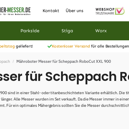
Kontakt
Über uns
Parkside
Stiga
Worx
beitstag
geliefert!
Kostenloser Versand
für alle Bestellungen
eppach
Mähroboter Messer für Scheppach RoboCut XXL 900
/
ser für Scheppach 
0 sind in einer Stahl- oder titanbeschichteten Variante erhältlich. Die
r länger. Alle Messer wurden im Set verkauft. Da die Messer immer in ein
t. Für ein optimales Mähergebnis sollten Sie die Messer durchschnittlic