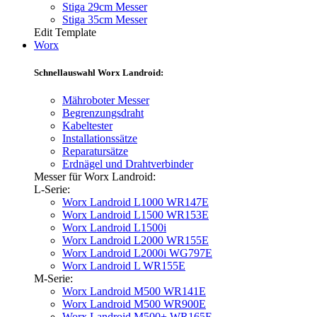
Stiga 29cm Messer
Stiga 35cm Messer
Edit Template
Worx
Schnellauswahl Worx Landroid:
Mähroboter Messer
Begrenzungsdraht
Kabeltester
Installationssätze
Reparatursätze
Erdnägel und Drahtverbinder
Messer für Worx Landroid:
L-Serie:
Worx Landroid L1000 WR147E
Worx Landroid L1500 WR153E
Worx Landroid L1500i
Worx Landroid L2000 WR155E
Worx Landroid L2000i WG797E
Worx Landroid L WR155E
M-Serie:
Worx Landroid M500 WR141E
Worx Landroid M500 WR900E
Worx Landroid M500+ WR165E