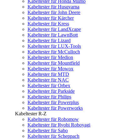
Kabeltester für Honda Miimo
Kabeltester für Husqvarna
Kabeltester für John Deere
Kabeltester für Kärcher
Kabeltester für Kress
Kabeltester für LandXcape
Kabeltester für LawnBott
Kabeltester für Lizard
Kabeltester für LUX-Tools
Kabeltester für McCulloch
Kabeltester für Medion
Kabeltester für Mountfield
Kabeltester für Mowox
Kabeltester für MTD
Kabeltester für NAC
Kabeltester für Orbex
Kabeltester für Parkside
Kabeltester für Philips
Kabeltester für Powerplus
Kabeltester für Powerworks
Kabeltester R-Z
Kabeltester für Robomow
Kabeltester für Ryobi Roboyagi
Kabeltester für Sabo
Kabeltester für Scheppach