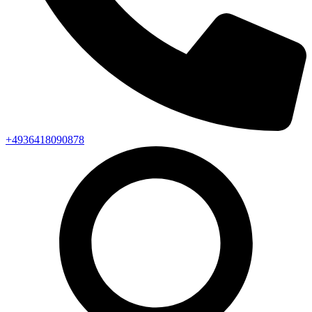
+4936418090878