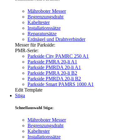
Mähroboter Messer
Begrenzungsdraht
Kabeltester
Installationssätze
Reparatursätze
Erdnägel und Drahtverbinder
Messer für Parkside:
PMR-Serie:
Parkside City PAMRC 250 A1
Parkside PMRA 20-li A1
Parkside PMRDA 20-li A1
Parkside PMRA 20-li B2
Parkside PMRDA 20-li B2
Parkside Smart PAMRS 1000 A1
Edit Template
Stiga
Schnellauswahl Stiga:
Mähroboter Messer
Begrenzungsdraht
Kabeltester
Installationssätze