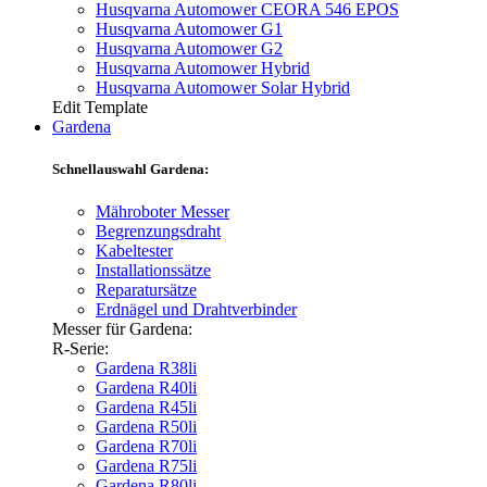
Husqvarna Automower CEORA 546 EPOS
Husqvarna Automower G1
Husqvarna Automower G2
Husqvarna Automower Hybrid
Husqvarna Automower Solar Hybrid
Edit Template
Gardena
Schnellauswahl Gardena:
Mähroboter Messer
Begrenzungsdraht
Kabeltester
Installationssätze
Reparatursätze
Erdnägel und Drahtverbinder
Messer für Gardena:
R-Serie:
Gardena R38li
Gardena R40li
Gardena R45li
Gardena R50li
Gardena R70li
Gardena R75li
Gardena R80li