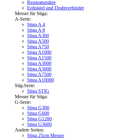
Reparatursätze
Erdnägel und Drahtverbinder
Messer für Stiga:
A-Serie:
Stiga A 4
Stiga A 8
Stiga A300
Stiga A500
Stiga A750
Stiga A1000
Stiga A1500
Stiga A3000
Stiga A5000
Stiga A7500
Stiga A10000
Stig-Serie:
Stiga STIG
Messer für Stiga:
G-Serie:
Stiga G300
Stiga G600
Stiga G1200
Stiga G3600
Andere Serien:
Stiga 25cm Messer