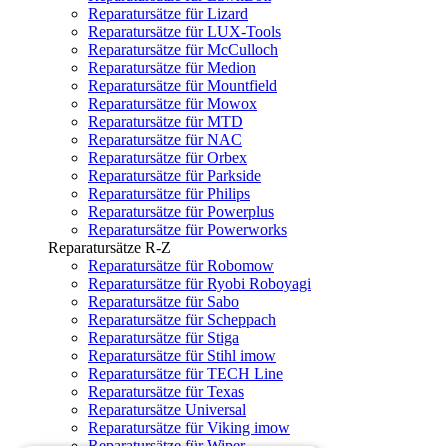
Reparatursätze für Lizard
Reparatursätze für LUX-Tools
Reparatursätze für McCulloch
Reparatursätze für Medion
Reparatursätze für Mountfield
Reparatursätze für Mowox
Reparatursätze für MTD
Reparatursätze für NAC
Reparatursätze für Orbex
Reparatursätze für Parkside
Reparatursätze für Philips
Reparatursätze für Powerplus
Reparatursätze für Powerworks
Reparatursätze R-Z
Reparatursätze für Robomow
Reparatursätze für Ryobi Roboyagi
Reparatursätze für Sabo
Reparatursätze für Scheppach
Reparatursätze für Stiga
Reparatursätze für Stihl imow
Reparatursätze für TECH Line
Reparatursätze für Texas
Reparatursätze Universal
Reparatursätze für Viking imow
Reparatursätze für Wiper